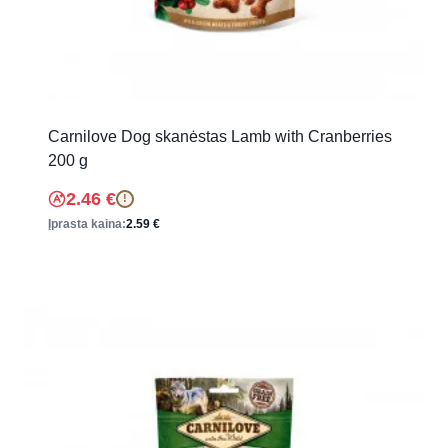
Carnilove Dog skanėstas Lamb with Cranberries
200 g
2.46
€
!
Įprasta kaina:
2.59
€