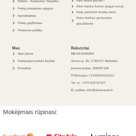
Kiek reikia grunto?
Pirkimo - Pardavimo Taisyklės
Kiek maisto šuniui (pagal svorį)
Prekių pristatymo sąlygos
Kaip pasirinkti kraiką katei
Apmokėjimas
Koks kraikas geriausias
Prekių grąžinimas
graužikams
Privatumo politika
Mes
Rekvizitai
Apie įmonė
MB AKVANAMAI
Prekiaujami prekės ženklai
Ventos g. 49, LT-89147 Mažeikiai
Kontaktai
Įmonės kodas: 306367166
PVM kodas: LT100016142012
Tel. nr.: +370 626 87327
El. paštas: info@akvanamai.lt
Mokėjimais rūpinasi: