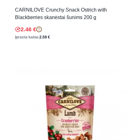
CARNILOVE Crunchy Snack Ostrich with
Blackberries skanėstai šunims 200 g
2.46
€
!
Įprasta kaina:
2.59
€