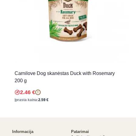
Carnilove Dog skanėstas Duck with Rosemary
200 g
2.46
€
!
Įprasta kaina:
2.59
€
Informacija
Patarimai