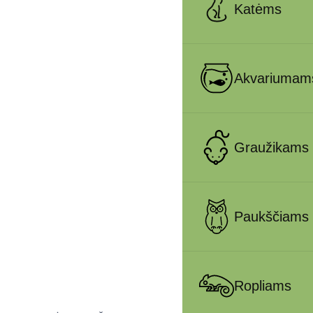
Katėms
Akvariumam
Graužikams
Paukščiams
Ropliams