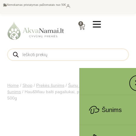
Nemokamas pristatymas paštomatais nuo 50€
0
Home
/
Shop
/
Prekės šunims
/
Šunų maistas
/
Skanėstai
šunims
/
Hau&Miau balti pagaliukai, padengti ėrienos pasta
500g
Šunims