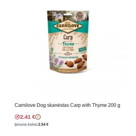
Carnilove Dog skanėstas Carp with Thyme 200 g
2.41
€
!
Įprasta kaina:
2.54
€