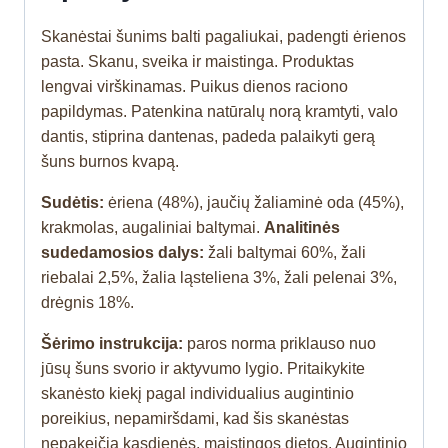
Skanėstai šunims balti pagaliukai, padengti ėrienos
pasta. Skanu, sveika ir maistinga. Produktas
lengvai virškinamas. Puikus dienos raciono
papildymas.
Patenkina natūralų norą kramtyti, valo
dantis, stiprina dantenas, padeda palaikyti gerą
šuns burnos kvapą.
Sudėtis:
ėriena (48%), jaučių žaliaminė oda (45%),
krakmolas, augaliniai baltymai.
Analitinės
sudedamosios dalys:
žali baltymai 60%, žali
riebalai 2,5%, žalia ląsteliena 3%, žali pelenai 3%,
drėgnis 18%.
Šėrimo instrukcija:
paros norma priklauso nuo
jūsų šuns svorio ir aktyvumo lygio. Pritaikykite
skanėsto kiekį pagal individualius augintinio
poreikius, nepamiršdami, kad šis skanėstas
nepakeičia kasdienės, maistingos dietos. Augintinio