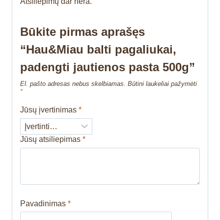
Atsiliepimų dar nėra.
Būkite pirmas aprašęs
“Hau&Miau balti pagaliukai,
padengti jautienos pasta 500g”
El. pašto adresas nebus skelbiamas.
Būtini laukeliai pažymėti
*
Jūsų įvertinimas
*
Jūsų atsiliepimas
*
Pavadinimas
*