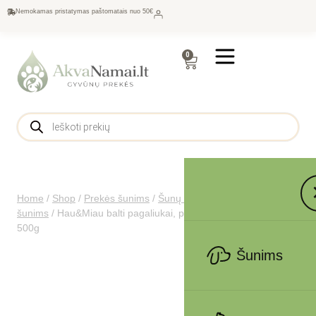
Nemokamas pristatymas paštomatais nuo 50€
0
Home
/
Shop
/
Prekės šunims
/
Šunų maistas
/
Skanėstai
šunims
/
Hau&Miau balti pagaliukai, padengti jautienos pasta
500g
Šunims