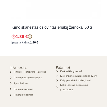
Kimo skanėstas džiovintas ėriukų žarnokai 50 g
1.86
€
!
Įprasta kaina:
1.96
€
Informacija
Patarimai
Kiek reikia grunto?
Pirkimo - Pardavimo Taisyklės
Kiek maisto šuniui (pagal svorį)
Prekių pristatymo sąlygos
Kaip pasirinkti kraiką katei
Apmokėjimas
Koks kraikas geriausias
Prekių grąžinimas
graužikams
Privatumo politika