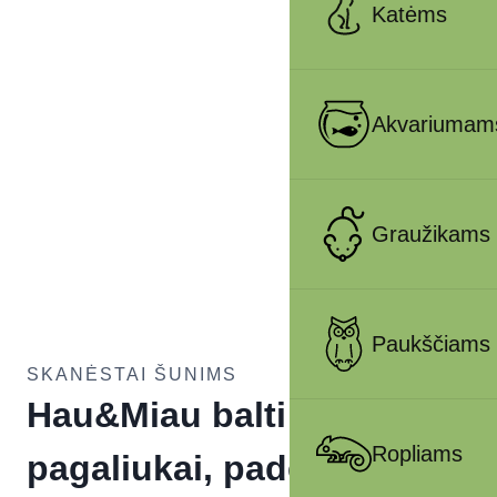
Katėms
Akvariumam
Graužikams
Paukščiams
SKANĖSTAI ŠUNIMS
Hau&Miau balti
Ropliams
pagaliukai, padengti