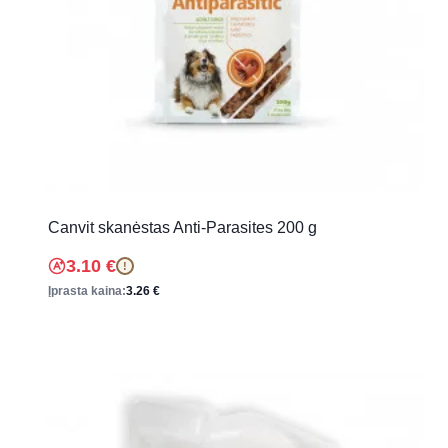
Canvit skanėstas Anti-Parasites 200 g
3.10
€
!
Įprasta kaina:
3.26
€