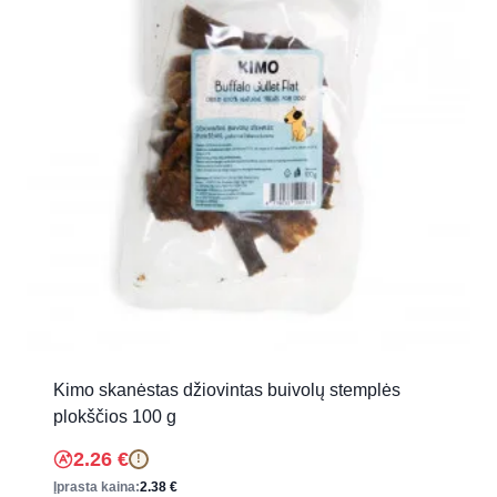
Kimo skanėstas džiovintas buivolų stemplės
plokščios 100 g
2.26
€
!
Įprasta kaina:
2.38
€