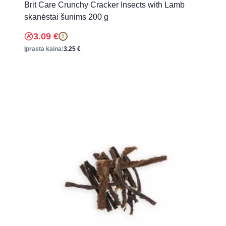
Brit Care Crunchy Cracker Insects with Lamb
skanėstai šunims 200 g
3.09
€
!
Įprasta kaina:
3.25
€