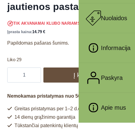
jautienos pasta 500g
Nuolaidos
14.05
€
TIK AKVANAMAI KLUBO NARIAMS
!
Įprasta kaina:
14.79
€
Papildomas pašaras šunims.
Informacija
Liko 29
Į krepšelį
Paskyra
Nemokamas pristatymas nuo 50€
Apie mus
Greitas pristatymas per 1–2 d.d.
14 dienų grąžinimo garantija
Tūkstančiai patenkintų klientų