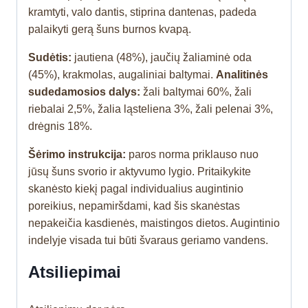
kramtyti, valo dantis, stiprina dantenas, padeda
palaikyti gerą šuns burnos kvapą.
Sudėtis:
jautiena (48%), jaučių žaliaminė oda
(45%), krakmolas, augaliniai baltymai.
Analitinės
sudedamosios dalys:
žali baltymai 60%, žali
riebalai 2,5%, žalia ląsteliena 3%, žali pelenai 3%,
drėgnis 18%.
Šėrimo instrukcija:
paros norma priklauso nuo
jūsų šuns svorio ir aktyvumo lygio. Pritaikykite
skanėsto kiekį pagal individualius augintinio
poreikius, nepamiršdami, kad šis skanėstas
nepakeičia kasdienės, maistingos dietos. Augintinio
indelyje visada tui būti švaraus geriamo vandens.
Atsiliepimai