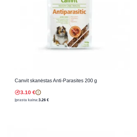
Canvit skanėstas Anti-Parasites 200 g
3.10
€
!
Įprasta kaina:
3.26
€