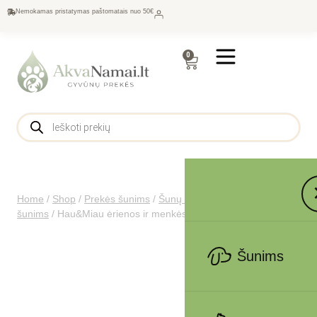
Nemokamas pristatymas paštomatais nuo 50€
0
Home
/
Shop
/
Prekės šunims
/
Šunų maistas
/
Skanėstai
šunims
/
Hau&Miau ėrienos ir menkės kubeliais, 500g
Šunims