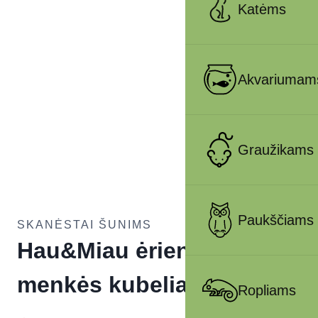
Katėms
Akvariumam
Graužikams
Paukščiams
SKANĖSTAI ŠUNIMS
Hau&Miau ėrienos ir
menkės kubeliais, 500g
Ropliams