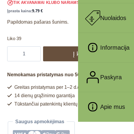
9.30
€
TIK AKVANAMAI KLUBO NARIAMS
!
Įprasta kaina:
9.79
€
Nuolaidos
Papildomas pašaras šunims.
Liko 39
Informacija
Į krepšelį
Nemokamas pristatymas nuo 50€
Paskyra
Greitas pristatymas per 1–2 d.d.
14 dienų grąžinimo garantija
Tūkstančiai patenkintų klientų
Apie mus
Saugus apmokėjimas