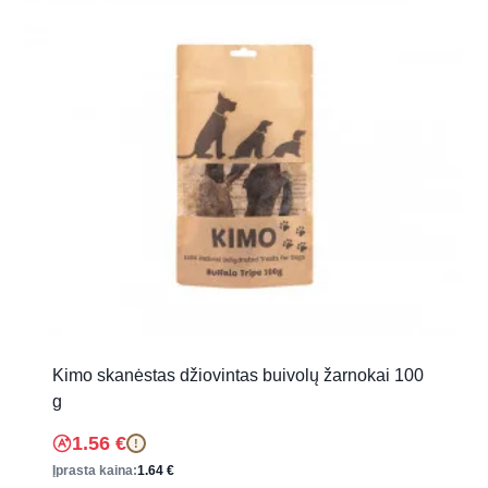
Kimo skanėstas džiovintas buivolų žarnokai 100
g
1.56
€
!
Įprasta kaina:
1.64
€