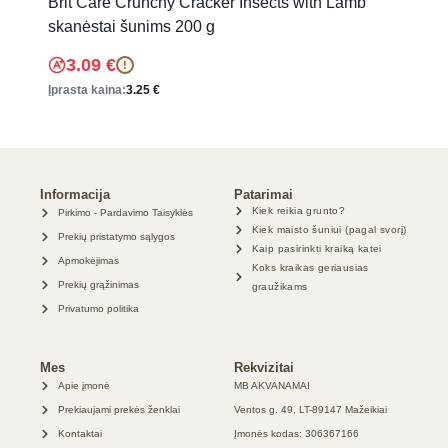
Brit Care Crunchy Cracker Insects with Lamb
skanėstai šunims 200 g
3.09
€
!
Įprasta kaina:
3.25
€
Informacija
Patarimai
Kiek reikia grunto?
Pirkimo - Pardavimo Taisyklės
Kiek maisto šuniui (pagal svorį)
Prekių pristatymo sąlygos
Kaip pasirinkti kraiką katei
Apmokėjimas
Koks kraikas geriausias
Prekių grąžinimas
graužikams
Privatumo politika
Mes
Rekvizitai
Apie įmonė
MB AKVANAMAI
Prekiaujami prekės ženklai
Ventos g. 49, LT-89147 Mažeikiai
Kontaktai
Įmonės kodas: 306367166