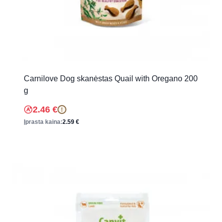
Carnilove Dog skanėstas Quail with Oregano 200
g
2.46
€
!
Įprasta kaina:
2.59
€