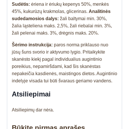
Sudėtis:
ėriena ir ėriukų kepenys 50
%
, menkės
45
%
, kukurūzų krakmolas, glicerinas.
Analitinės
sudedamosios dalys:
žali baltymai min. 30
%
,
žalia ląsteliena maks. 2,5
%
, žali riebalai min. 3
%
,
žali pelenai maks. 3
%
, drėgnis maks. 20
%
.
Šėrimo instrukcija:
paros norma priklauso nuo
jūsų šuns svorio ir aktyvumo lygio. Pritaikykite
skanėsto kiekį pagal individualius augintinio
poreikius, nepamiršdami, kad šis skanėstas
nepakeičia kasdienės, maistingos dietos. Augintinio
indelyje visada tui būti švaraus geriamo vandens.
Atsiliepimai
Atsiliepimų dar nėra.
Būkite pirmas aprašęs