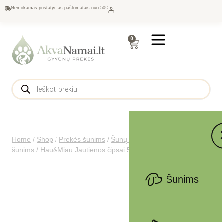
Nemokamas pristatymas paštomatais nuo 50€
0
Home
/
Shop
/
Prekės šunims
/
Šunų maistas
/
Skanėstai
šunims
/
Hau&Miau Jautienos čipsai 500g
Šunims