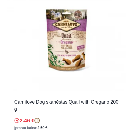
Carnilove Dog skanėstas Quail with Oregano 200
g
2.46
€
!
Įprasta kaina:
2.59
€