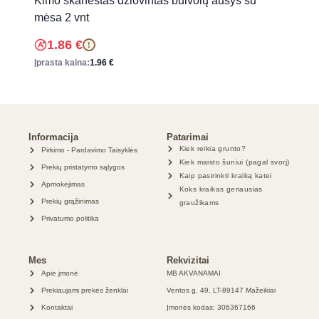
Kimo skanėstas džiovintas buivolų ausys su
mėsa 2 vnt
1.86
€
!
Įprasta kaina:
1.96
€
Informacija
Patarimai
Kiek reikia grunto?
Pirkimo - Pardavimo Taisyklės
Kiek maisto šuniui (pagal svorį)
Prekių pristatymo sąlygos
Kaip pasirinkti kraiką katei
Apmokėjimas
Koks kraikas geriausias
Prekių grąžinimas
graužikams
Privatumo politika
Mes
Rekvizitai
Apie įmonė
MB AKVANAMAI
Prekiaujami prekės ženklai
Ventos g. 49, LT-89147 Mažeikiai
Kontaktai
Įmonės kodas: 306367166