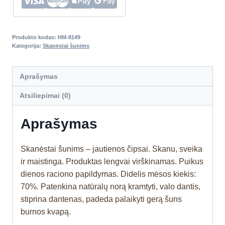
Produkto kodas:
HM-8149
Kategorija:
Skanėstai šunims
Aprašymas
Atsiliepimai (0)
Aprašymas
Skanėstai šunims – jautienos čipsai. Skanu, sveika
ir maistinga. Produktas lengvai virškinamas. Puikus
dienos raciono papildymas.
Didelis mėsos kiekis:
70%.
Patenkina natūralų norą kramtyti, valo dantis,
stiprina dantenas, padeda palaikyti gerą šuns
burnos kvapą.