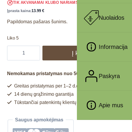
13.29
€
TIK AKVANAMAI KLUBO NARIAMS
!
Įprasta kaina:
13.99
€
Nuolaidos
Papildomas pašaras šunims.
Liko 5
Informacija
Į krepšelį
Nemokamas pristatymas nuo 50€
Paskyra
Greitas pristatymas per 1–2 d.d.
14 dienų grąžinimo garantija
Tūkstančiai patenkintų klientų
Apie mus
Saugus apmokėjimas