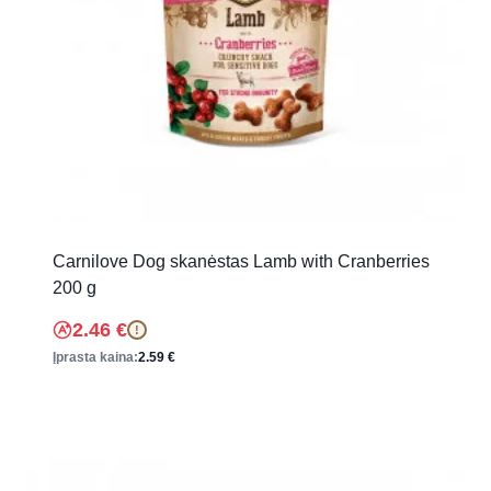
Carnilove Dog skanėstas Lamb with Cranberries
200 g
2.46
€
!
Įprasta kaina:
2.59
€