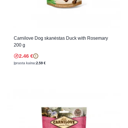
Carnilove Dog skanėstas Duck with Rosemary
200 g
2.46
€
!
Įprasta kaina:
2.59
€