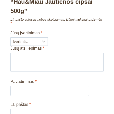
“Hau&Miau Jautienos čipsai
500g”
El. pašto adresas nebus skelbiamas.
Būtini laukeliai pažymėti
*
Jūsų įvertinimas
*
Jūsų atsiliepimas
*
Pavadinimas
*
El. paštas
*