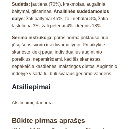
Sudėtis:
jautiena (70%), krakmolas, augaliniai
baltymai, glicerinas.
Analitinės sudedamosios
dalys:
žali baltymai 45%, žali riebalai 3%, žalia
ląsteliena 3%, žali pelenai 4%, drėgnis 18%.
Šėrimo instrukcija:
paros norma priklauso nuo
jūsų šuns svorio ir aktyvumo lygio. Pritaikykite
skanėsto kiekį pagal individualius augintinio
poreikius, nepamiršdami, kad šis skanėstas
nepakeičia kasdienės, maistingos dietos. Augintinio
indelyje visada tui būti švaraus geriamo vandens.
Atsiliepimai
Atsiliepimų dar nėra.
Būkite pirmas aprašęs