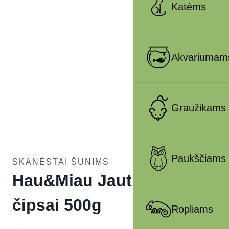
Katėms
Akvariumam
Graužikams
Paukščiams
SKANĖSTAI ŠUNIMS
Hau&Miau Jautienos
čipsai 500g
Ropliams