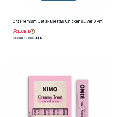
Brit Premium Cat skanėstas Chicken&Liver 3 vnt.
1.08
€
!
Įprasta kaina:
1.14
€