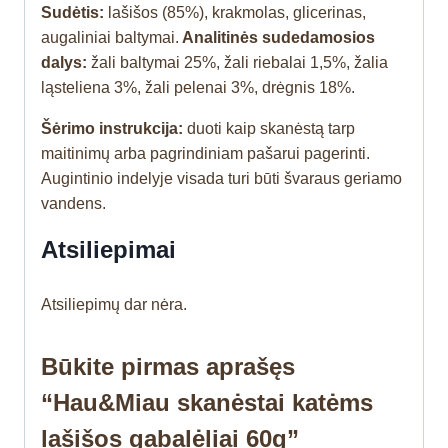
Sudėtis:
lašišos (85%), krakmolas, glicerinas,
augaliniai baltymai.
Analitinės sudedamosios
dalys:
žali baltymai 25%, žali riebalai 1,5%, žalia
ląsteliena 3%, žali pelenai 3%, drėgnis 18%.
Šėrimo instrukcija:
duoti kaip skanėstą tarp
maitinimų arba pagrindiniam pašarui pagerinti.
Augintinio indelyje visada turi būti švaraus geriamo
vandens.
Atsiliepimai
Atsiliepimų dar nėra.
Būkite pirmas aprašęs
“Hau&Miau skanėstai katėms
lašišos gabalėliai 60g”