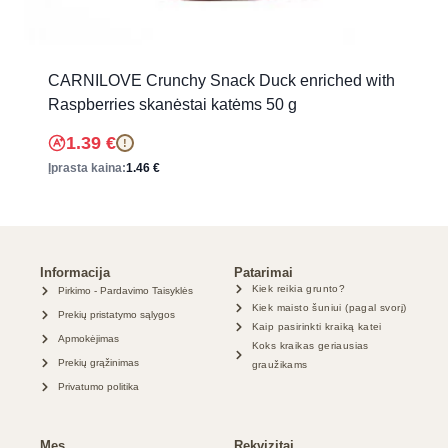
CARNILOVE Crunchy Snack Duck enriched with
Raspberries skanėstai katėms 50 g
1.39
€
!
Įprasta kaina:
1.46
€
Informacija
Patarimai
Kiek reikia grunto?
Pirkimo - Pardavimo Taisyklės
Kiek maisto šuniui (pagal svorį)
Prekių pristatymo sąlygos
Kaip pasirinkti kraiką katei
Apmokėjimas
Koks kraikas geriausias
Prekių grąžinimas
graužikams
Privatumo politika
Mes
Rekvizitai