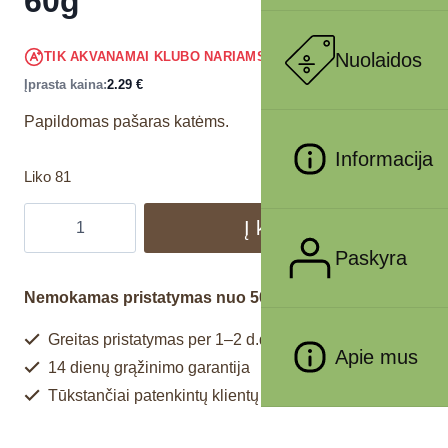
60g
2.18
€
Nuolaidos
TIK AKVANAMAI KLUBO NARIAMS
!
Įprasta kaina:
2.29
€
Papildomas pašaras katėms.
Informacija
Liko 81
Į krepšelį
Paskyra
Nemokamas pristatymas nuo 50€
Greitas pristatymas per 1–2 d.d.
Apie mus
14 dienų grąžinimo garantija
Tūkstančiai patenkintų klientų