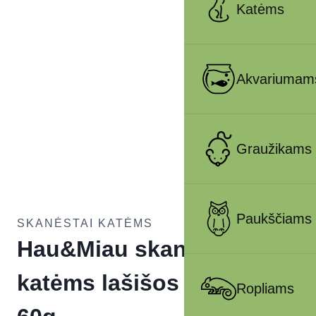
Katėms
Akvariumam
Graužikams
Paukščiams
SKANĖSTAI KATĖMS
Hau&Miau skanėstai
katėms lašišos gabalėliai
Ropliams