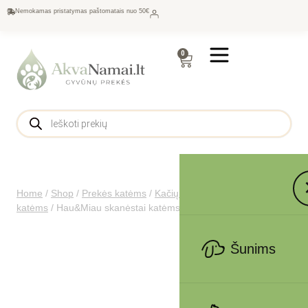
Nemokamas pristatymas paštomatais nuo 50€
0
Home
/
Shop
/
Prekės katėms
/
Kačių maistas
/
Skanėstai
katėms
/
Hau&Miau skanėstai katėms lašišos gabalėliai 60g
Šunims