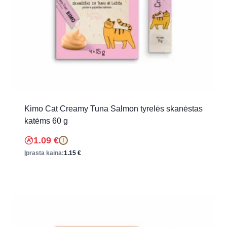
Kimo Cat Creamy Tuna Salmon tyrelės skanėstas
katėms 60 g
1.09
€
!
Įprasta kaina:
1.15
€