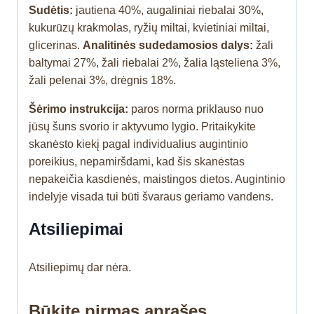
Sudėtis:
jautiena 40%, augaliniai riebalai 30%,
kukurūzų krakmolas, ryžių miltai, kvietiniai miltai,
glicerinas.
Analitinės sudedamosios dalys:
žali
baltymai 27%, žali riebalai 2%, žalia ląsteliena 3%,
žali pelenai 3%, drėgnis 18%.
Šėrimo instrukcija:
paros norma priklauso nuo
jūsų šuns svorio ir aktyvumo lygio. Pritaikykite
skanėsto kiekį pagal individualius augintinio
poreikius, nepamiršdami, kad šis skanėstas
nepakeičia kasdienės, maistingos dietos. Augintinio
indelyje visada tui būti švaraus geriamo vandens.
Atsiliepimai
Atsiliepimų dar nėra.
Būkite pirmas aprašęs