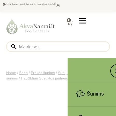
Nemokamas pristatymas paštomatais nuo 50€
0
Home
/
Shop
/
Prekės šunims
/
Šunų maistas
/
Skanėstai
šunims
/
Hau&Miau Susuktos jautienos juostelės 500g
Šunims