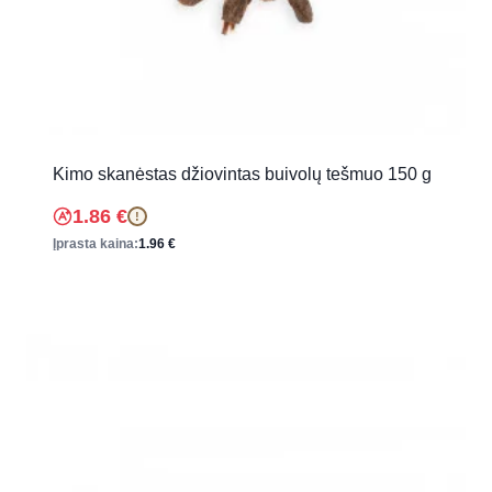
Kimo skanėstas džiovintas buivolų tešmuo 150 g
1.86
€
!
Įprasta kaina:
1.96
€