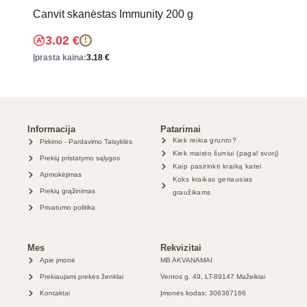
Canvit skanėstas Immunity 200 g
3.02
€
!
Įprasta kaina:
3.18
€
Informacija
Patarimai
Kiek reikia grunto?
Pirkimo - Pardavimo Taisyklės
Kiek maisto šuniui (pagal svorį)
Prekių pristatymo sąlygos
Kaip pasirinkti kraiką katei
Apmokėjimas
Koks kraikas geriausias
Prekių grąžinimas
graužikams
Privatumo politika
Mes
Rekvizitai
Apie įmonė
MB AKVANAMAI
Prekiaujami prekės ženklai
Ventos g. 49, LT-89147 Mažeikiai
Kontaktai
Įmonės kodas: 306367166