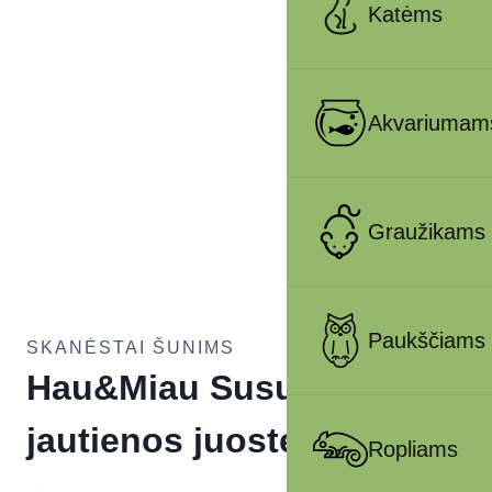
Katėms
Akvariumam
Graužikams
Paukščiams
SKANĖSTAI ŠUNIMS
Hau&Miau Susuktos
jautienos juostelės 500g
Ropliams