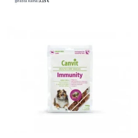
Įprasta kaina:
3.15
€