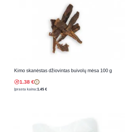
Kimo skanėstas džiovintas buivolų mėsa 100 g
1.38
€
!
Įprasta kaina:
1.45
€