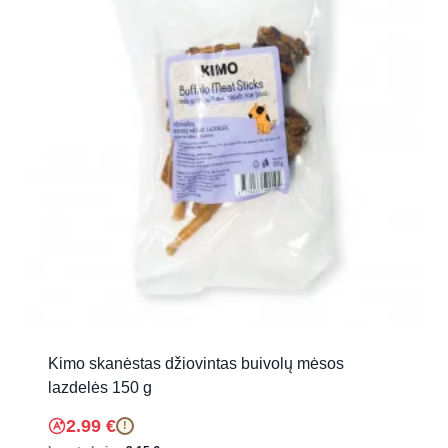
Kimo skanėstas džiovintas buivolų mėsos
lazdelės 150 g
2.99
€
!