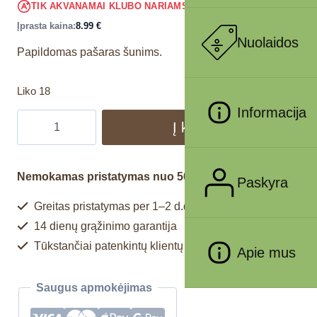
8.54
€
TIK AKVANAMAI KLUBO NARIAMS
!
Įprasta kaina:
8.99
€
Nuolaidos
Papildomas pašaras šunims.
Liko 18
Informacija
Į krepšelį
Nemokamas pristatymas nuo 50€
Paskyra
Greitas pristatymas per 1–2 d.d.
14 dienų grąžinimo garantija
Tūkstančiai patenkintų klientų
Apie mus
Saugus apmokėjimas