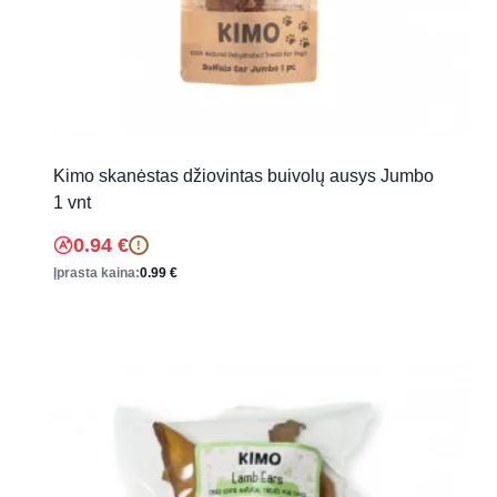
Kimo skanėstas džiovintas buivolų ausys Jumbo
1 vnt
0.94
€
!
Įprasta kaina:
0.99
€