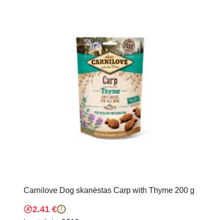
Carnilove Dog skanėstas Carp with Thyme 200 g
2.41
€
!