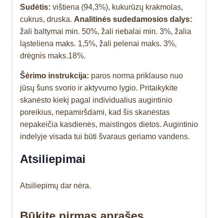
Sudėtis:
vištiena (94,3%), kukurūzų krakmolas,
cukrus, druska.
Analitinės sudedamosios dalys:
žali baltymai min. 50%, žali riebalai min. 3%, žalia
ląsteliena maks. 1,5%, žali pelenai maks. 3%,
drėgnis maks.18%.
Šėrimo instrukcija:
paros norma priklauso nuo
jūsų šuns svorio ir aktyvumo lygio. Pritaikykite
skanėsto kiekį pagal individualius augintinio
poreikius, nepamiršdami, kad šis skanėstas
nepakeičia kasdienės, maistingos dietos. Augintinio
indelyje visada tui būti švaraus geriamo vandens.
Atsiliepimai
Atsiliepimų dar nėra.
Būkite pirmas aprašęs