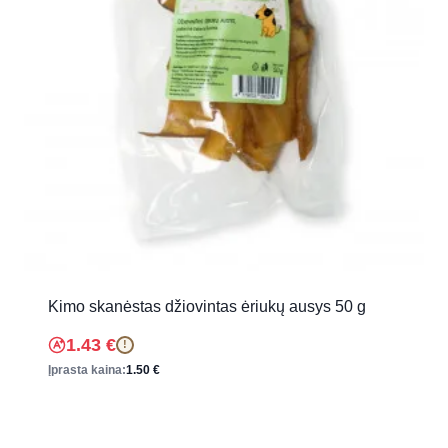
Kimo skanėstas džiovintas ėriukų ausys 50 g
1.43
€
!
Įprasta kaina:
1.50
€