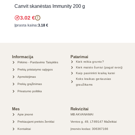
Canvit skanėstas Immunity 200 g
3.02
€
!
Įprasta kaina:
3.18
€
Informacija
Patarimai
Kiek reikia grunto?
Pirkimo - Pardavimo Taisyklės
Kiek maisto šuniui (pagal svorį)
Prekių pristatymo sąlygos
Kaip pasirinkti kraiką katei
Apmokėjimas
Koks kraikas geriausias
Prekių grąžinimas
graužikams
Privatumo politika
Mes
Rekvizitai
Apie įmonė
MB AKVANAMAI
Prekiaujami prekės ženklai
Ventos g. 49, LT-89147 Mažeikiai
Kontaktai
Įmonės kodas: 306367166