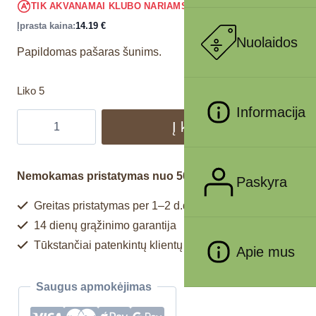
13.48
€
TIK AKVANAMAI KLUBO NARIAMS
!
Įprasta kaina:
14.19
€
Nuolaidos
Papildomas pašaras šunims.
Liko 5
Informacija
Į krepšelį
Nemokamas pristatymas nuo 50€
Paskyra
Greitas pristatymas per 1–2 d.d.
14 dienų grąžinimo garantija
Tūkstančiai patenkintų klientų
Apie mus
Saugus apmokėjimas