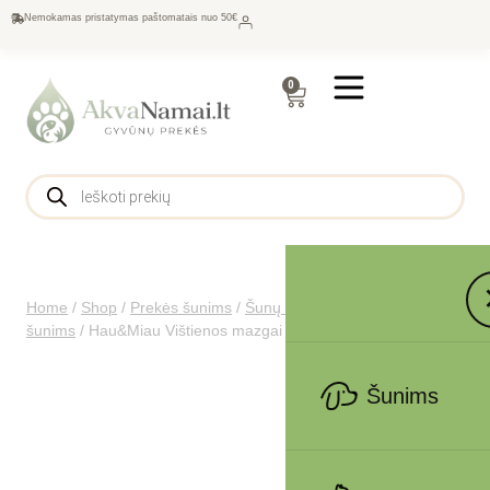
Nemokamas pristatymas paštomatais nuo 50€
0
Home
/
Shop
/
Prekės šunims
/
Šunų maistas
/
Skanėstai
šunims
/
Hau&Miau Vištienos mazgai 500g
Šunims