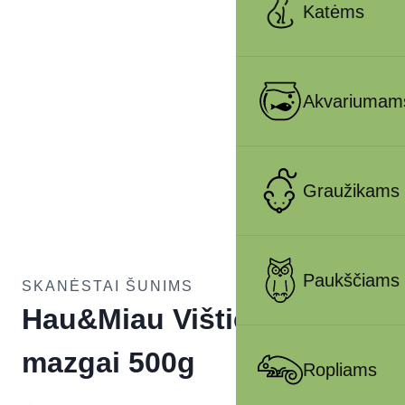
Katėms
Akvariumam
Graužikams
Paukščiams
SKANĖSTAI ŠUNIMS
Hau&Miau Vištienos
mazgai 500g
Ropliams