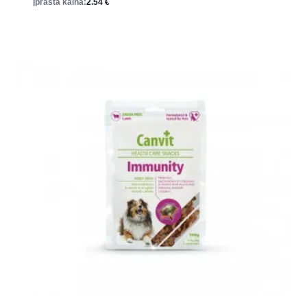
Įprasta kaina:
2.54
€