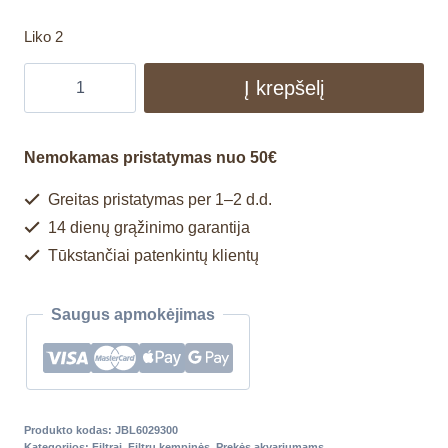
Liko 2
Į krepšelį
Nemokamas pristatymas nuo 50€
Greitas pristatymas per 1–2 d.d.
14 dienų grąžinimo garantija
Tūkstančiai patenkintų klientų
Saugus apmokėjimas
Produkto kodas:
JBL6029300
Kategorijos:
Filtrai
,
Filtrų kempinės
,
Prekės akvariumams