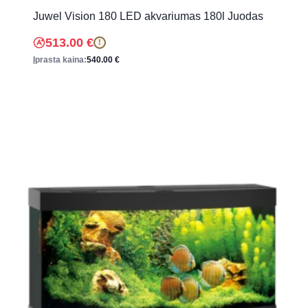
Juwel Vision 180 LED akvariumas 180l Juodas
513.00
€
!
Įprasta kaina:
540.00
€