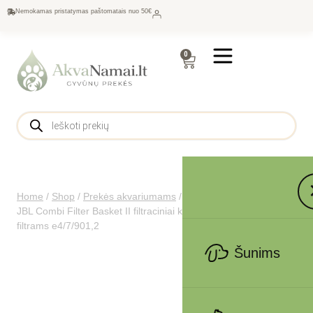
Nemokamas pristatymas paštomatais nuo 50€
0
Home
/
Shop
/
Prekės akvariumams
/
Filtrai
/
Filtrų kempinės
/
JBL Combi Filter Basket II filtraciniai krepšeliai išoriniams
filtrams e4/7/901,2
Šunims