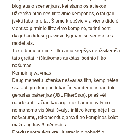
blogiausio scenarijaus, kai stambios atliekos
užkemša pirmines filtravimo kempones, o tai gali
įvykti labai greitai. Šiame krepšyje yra viena didelė
vientisa pirminio filtravimo kempinė, turinti bent
dvigubai didesnį paviršių lyginant su senesniais
modeliais.
Tokiu būdu pirminis filtravimo krepšys neužsikemša
taip greitai ir išlaikomas aukštas išorinio filtro
našumas.
Kempinių valymas
Daug mėnesių užtenka nešvarias filtrų kempinėles
skalauti po drungnu tekančiu vandeniu ir naudoti
gerasias bakterijas (JBL FilterStart), prieš vėl
naudojant. Tačiau kadangi mechaniniu valymu
neįmanoma visiškai išvalyti ir filtro kempinėje liks
nešvarumų, rekomenduojama filtro kempines keisti
maždaug kas 6 mėnesius.
Prekių nuotraukos yra iliustracinio pobūdžio.