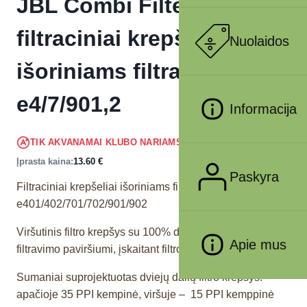
JBL Combi Filter Basket II
filtraciniai krepšeliai
Nuolaidos
išoriniams filtrams
e4/7/901,2
Informacija
12.92
€
TIK AKVANAMAI KLUBO NARIAMS
!
Įprasta kaina:
13.60
€
Paskyra
Filtraciniai krepšeliai išoriniams filtrams JBL CristalProfi
e401/402/701/702/901/902
Viršutinis filtro krepšys su 100% didesniu pirminio
Apie mus
filtravimo paviršiumi, įskaitant filtro medžiagą
Sumaniai suprojektuotas dviejų dalių filtro krepšys:
apačioje 35 PPI kempinė, viršuje – 15 PPI kemppinė