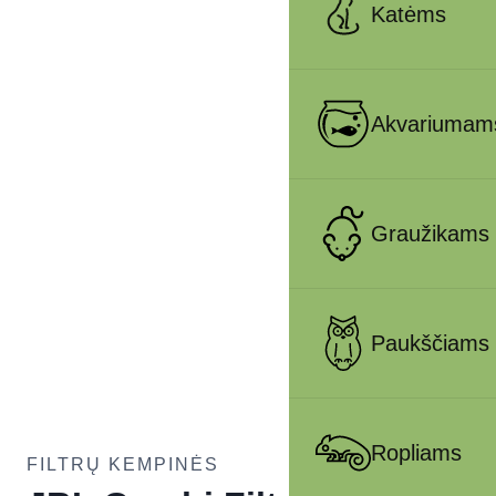
Katėms
Akvariumam
Graužikams
Paukščiams
Ropliams
FILTRŲ KEMPINĖS