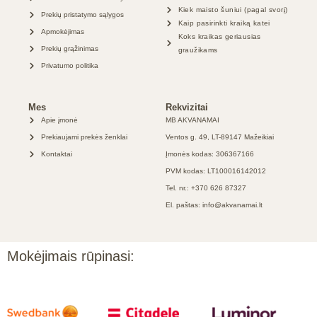
Kiek maisto šuniui (pagal svorį)
Prekių pristatymo sąlygos
Kaip pasirinkti kraiką katei
Apmokėjimas
Koks kraikas geriausias
Prekių grąžinimas
graužikams
Privatumo politika
Mes
Rekvizitai
Apie įmonė
MB AKVANAMAI
Prekiaujami prekės ženklai
Ventos g. 49, LT-89147 Mažeikiai
Kontaktai
Įmonės kodas: 306367166
PVM kodas: LT100016142012
Tel. nr.: +370 626 87327
El. paštas: info@akvanamai.lt
Mokėjimais rūpinasi: