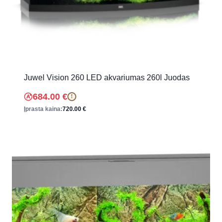
Juwel Vision 260 LED akvariumas 260l Juodas
684.00
€
!
Įprasta kaina:
720.00
€