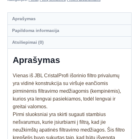
Aprašymas
Papildoma informacija
Atsiliepimai (0)
Aprašymas
Vienas iš JBL CristalProfi išorinio filtro privalumų
yra vidinė konstrukcija su viršuje eančiomis
pirminėmis filtravimo medžiagomis (kempinėmis),
kurios yra lengvai pasiekiamos, todėl lengvai ir
greitai valomos.
Pirmi sluoksniai yra skirti sugauti stambius
nešvarumus, kurie įsiurbiami į filtrą, kad jie
neužkimštų apatinės filtravimo medžiagos. Šis filtro
krepšelis buvo sukurtas taip, kad būtų išvengta