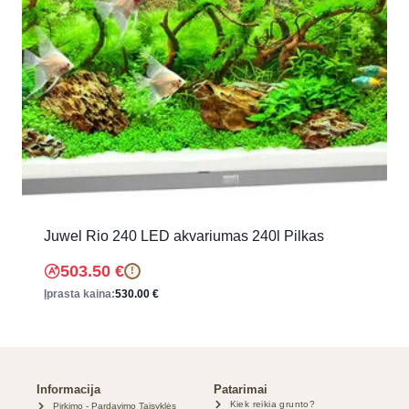
Juwel Rio 240 LED akvariumas 240l Pilkas
503.50
€
!
Įprasta kaina:
530.00
€
Informacija
Patarimai
Kiek reikia grunto?
Pirkimo - Pardavimo Taisyklės