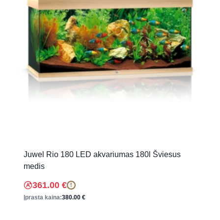
Juwel Rio 180 LED akvariumas 180l Šviesus
medis
361.00
€
!
Įprasta kaina:
380.00
€