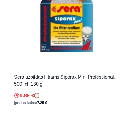
Sera užpildas filtrams Siporax Mini Professional,
500 ml, 130 g
6.89
€
!
Įprasta kaina:
7.25
€