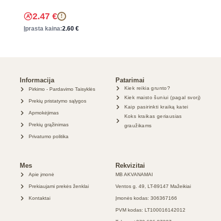
2.47
€
!
Įprasta kaina:
2.60
€
Informacija
Patarimai
Kiek reikia grunto?
Pirkimo - Pardavimo Taisyklės
Kiek maisto šuniui (pagal svorį)
Prekių pristatymo sąlygos
Kaip pasirinkti kraiką katei
Apmokėjimas
Koks kraikas geriausias
Prekių grąžinimas
graužikams
Privatumo politika
Mes
Rekvizitai
Apie įmonė
MB AKVANAMAI
Prekiaujami prekės ženklai
Ventos g. 49, LT-89147 Mažeikiai
Kontaktai
Įmonės kodas: 306367166
PVM kodas: LT100016142012