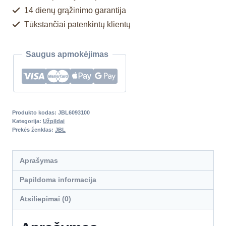
14 dienų grąžinimo garantija
Tūkstančiai patenkintų klientų
Saugus apmokėjimas
Produkto kodas:
JBL6093100
Kategorija:
Užpildai
Prekės ženklas:
JBL
Aprašymas
Papildoma informacija
Atsiliepimai (0)