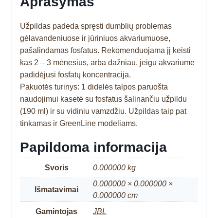
Aprašymas
Užpildas padeda spręsti dumblių problemas
gėlavandeniuose ir jūriniuos akvariumuose,
pašalindamas fosfatus. Rekomenduojama jį keisti
kas 2 – 3 mėnesius, arba dažniau, jeigu akvariume
padidėjusi fosfatų koncentracija.
Pakuotės turinys: 1 didelės talpos paruošta
naudojimui kasetė su fosfatus šalinančiu užpildu
(190 ml) ir su vidiniu vamzdžiu. Užpildas taip pat
tinkamas ir GreenLine modeliams.
Papildoma informacija
Svoris
0.000000 kg
0.000000 × 0.000000 ×
Išmatavimai
0.000000 cm
Gamintojas
JBL