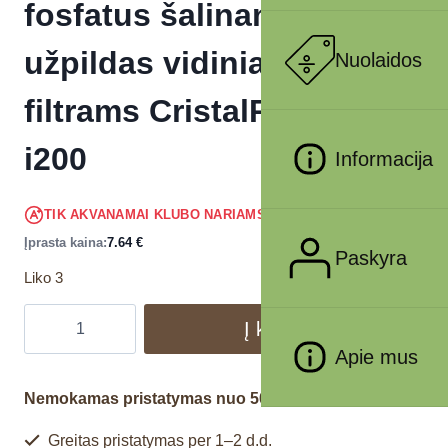
fosfatus šalinantis
užpildas vidiniams
Nuolaidos
filtrams CristalProfi i60 –
i200
Informacija
7.26
€
TIK AKVANAMAI KLUBO NARIAMS
!
Įprasta kaina:
7.64
€
Paskyra
Liko 3
Į krepšelį
Apie mus
Nemokamas pristatymas nuo 50€
Greitas pristatymas per 1–2 d.d.