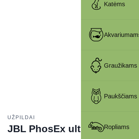
Katėms
Akvariumam
Graužikams
Paukščiams
UŽPILDAI
JBL PhosEx ultra
Ropliams