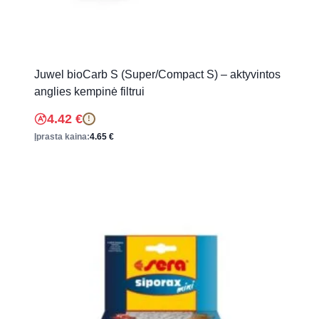
Juwel bioCarb S (Super/Compact S) – aktyvintos
anglies kempinė filtrui
4.42
€
!
Įprasta kaina:
4.65
€