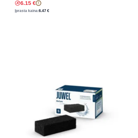
6.15
€
!
Įprasta kaina:
6.47
€