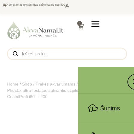
Nemokamas pristatymas paštomatais nuo 50€
0
Home
/
Shop
/
Prekės akvariumams
/
Filtrai
/
Užpildai
/
JBL
PhosEx ultra fosfatus šalinantis užpildas vidiniams filtrams
CristalProfi i60 – i200
Šunims