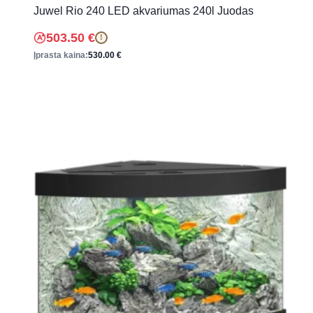
Juwel Rio 240 LED akvariumas 240l Juodas
503.50
€
!
Įprasta kaina:
530.00
€