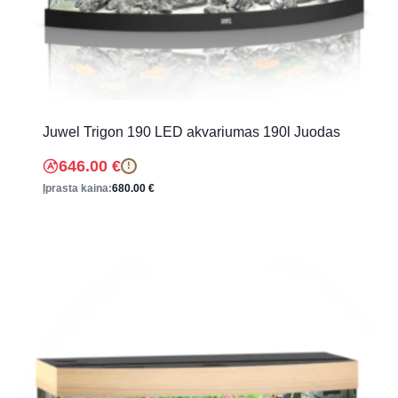
Juwel Trigon 190 LED akvariumas 190l Juodas
646.00
€
!
Įprasta kaina:
680.00
€