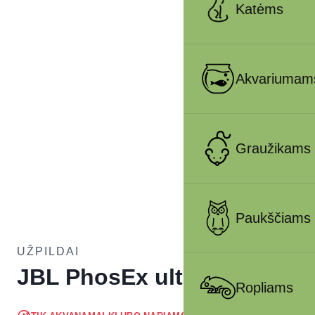
Katėms
Akvariumam
Graužikams
Paukščiams
UŽPILDAI
JBL PhosEx ultra
Ropliams