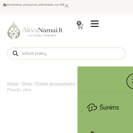
Nemokamas pristatymas paštomatais nuo 50€
0
Home
/
Shop
/
Prekės akvariumams
/
Filtrai
/
Užpildai
/
JBL
PhosEx ultra
Šunims