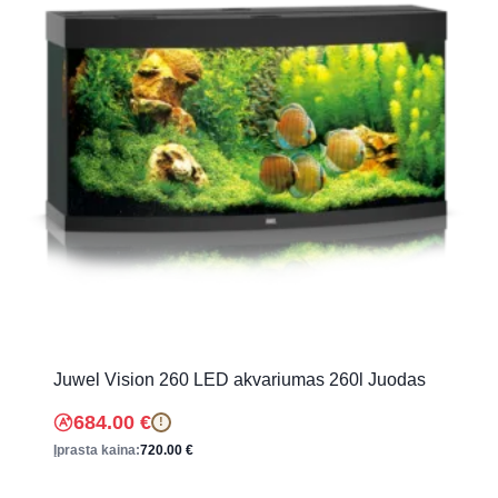
Juwel Vision 260 LED akvariumas 260l Juodas
684.00
€
!
Įprasta kaina:
720.00
€