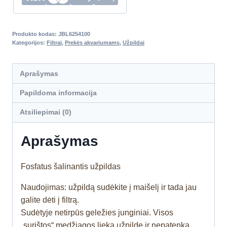
Produkto kodas:
JBL6254100
Kategorijos:
Filtrai
,
Prekės akvariumams
,
Užpildai
Aprašymas
Papildoma informacija
Atsiliepimai (0)
Aprašymas
Fosfatus šalinantis užpildas
Naudojimas: užpildą sudėkite į maišelį ir tada jau
galite dėti į filtrą.
Sudėtyje netirpūs geležies junginiai. Visos
„surištos“ medžiagos lieka užpilde ir nepatenka