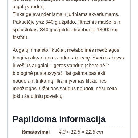
atgal į vandenį.
Tinka gėlavandeniams ir jūriniams akvariumams.
Pakuotėje yra: 340 g užpildo, filtracinis maišelis ir
spaustukas. 340 g užpildo absorbuoja 18000 mg
fosfatų.
Augalų ir maisto likučiai, metabolinės medžiagos
blogina akvariumo vandens kokybę. Sveikos žuvys
ir vešlūs augalai – geras vanduo (cheminė ir
biologinė pusiausvyra). Tai galima pasiekti
naudojant tinkamą filtrą ir įvairias filtracines
medžiagas. Užpildas saugus naudoti, nesukelia
jokių šalutinių poveikių.
Papildoma informacija
Išmatavimai
4.3 × 12.5 × 22.5 cm