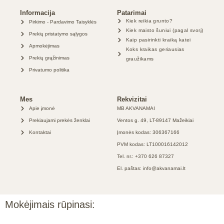
Informacija
Patarimai
Kiek reikia grunto?
Pirkimo - Pardavimo Taisyklės
Kiek maisto šuniui (pagal svorį)
Prekių pristatymo sąlygos
Kaip pasirinkti kraiką katei
Apmokėjimas
Koks kraikas geriausias
Prekių grąžinimas
graužikams
Privatumo politika
Mes
Rekvizitai
Apie įmonė
MB AKVANAMAI
Prekiaujami prekės ženklai
Ventos g. 49, LT-89147 Mažeikiai
Kontaktai
Įmonės kodas: 306367166
PVM kodas: LT100016142012
Tel. nr.: +370 626 87327
El. paštas: info@akvanamai.lt
Mokėjimais rūpinasi: