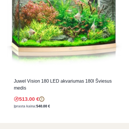
Juwel Vision 180 LED akvariumas 180l Šviesus
medis
513.00
€
!
Įprasta kaina:
540.00
€