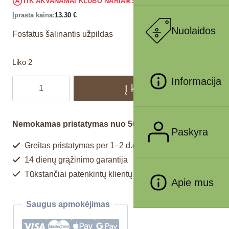
12.64
€
TIK AKVANAMAI KLUBO NARIAMS
!
Įprasta kaina:
13.30
€
Nuolaidos
Fosfatus šalinantis užpildas
Liko 2
Informacija
Į krepšelį
Nemokamas pristatymas nuo 50€
Paskyra
Greitas pristatymas per 1–2 d.d.
14 dienų grąžinimo garantija
Tūkstančiai patenkintų klientų
Apie mus
Saugus apmokėjimas