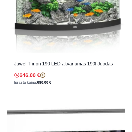
Juwel Trigon 190 LED akvariumas 190l Juodas
646.00
€
!
Įprasta kaina:
680.00
€