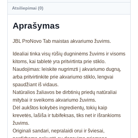
Atsiliepimai (0)
Aprašymas
JBL ProNovo Tab maistas akvariumo žuvims.
Idealiai tinka visų rūšių dugninėms žuvims ir visoms
kitoms, kai tabletė yra pritvirtinta prie stiklo.
Naudojimas: leiskite nugrimzti į akvariumo dugną,
arba pritvirtinkite prie akvariumo stiklo, lengvai
spaudžiant iš vidaus.
Natūralios žaliavos be dirbtinių priedų natūraliai
mitybai ir sveikoms akvariumo žuvims.
Dėl aukštos kokybės ingredientų, tokių kaip
krevetės, lašiša ir tubifeksas, tiks net ir išrankioms
žuvims.
Originali sandari, nepralaidi orui ir šviesai,