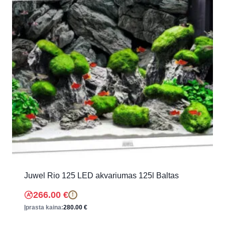
Juwel Rio 125 LED akvariumas 125l Baltas
266.00
€
!
Įprasta kaina:
280.00
€