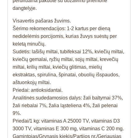
perdirbama pakuotė su dozavimo priemone
dangtelyje.
Visavertis pašaras žuvims.
Šėrimo rekomendacijos: 1-2 kartus per dieną
nedidelėmis porcijomis, kurias žuvys suėstų per
keletą minučių.
Sudėtis: lašišų miltai, tubifeksai 12%, kviečių miltai,
kviečių gemalai, ryžių miltai, sojų miltai, krevečių
miltai, krilių miltai, kviečių glitimas, mielių
ekstraktas, spirulina, špinatai, obuolių išspaudos,
aštuonkojų miltai.
Priedai: antioksidantai.
Analitinės sudedamosios dalys: žali baltymai 37%,
žali riebalai 7%, žalia ląsteliena 4%, žali pelenai
9%.
Priedai/1 kg: vitaminas A 25000 TV, vitaminas D3
3000 TV, vitaminas E 300 mg, vitaminas C 200 mg.
Gamintojas/Grynasis kiekis/Partijos nr./Geriausias