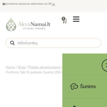
Nemokamas pristatymas paštomatais nuo 50€
0
Home
/
Shop
/
Prekės akvariumams
/
Maistas žuvims
/
JBL
ProNovo Tab M pašaras žuvims 250 ml
Šunims