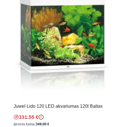
Juwel Lido 120 LED akvariumas 120l Baltas
331.55
€
!
Įprasta kaina:
349.00
€