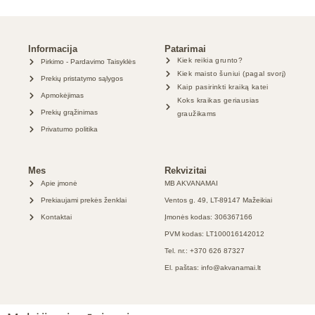
Informacija
Patarimai
Kiek reikia grunto?
Pirkimo - Pardavimo Taisyklės
Kiek maisto šuniui (pagal svorį)
Prekių pristatymo sąlygos
Kaip pasirinkti kraiką katei
Apmokėjimas
Koks kraikas geriausias
Prekių grąžinimas
graužikams
Privatumo politika
Mes
Rekvizitai
Apie įmonė
MB AKVANAMAI
Prekiaujami prekės ženklai
Ventos g. 49, LT-89147 Mažeikiai
Kontaktai
Įmonės kodas: 306367166
PVM kodas: LT100016142012
Tel. nr.: +370 626 87327
El. paštas: info@akvanamai.lt