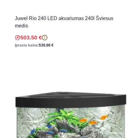
Juwel Rio 240 LED akvariumas 240l Šviesus
medis
503.50
€
!
Įprasta kaina:
530.00
€