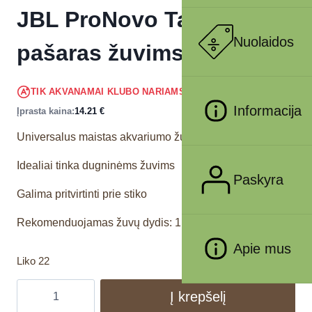
JBL ProNovo Tab M
Nuolaidos
pašaras žuvims 250 ml
13.50
€
TIK AKVANAMAI KLUBO NARIAMS
!
Informacija
Įprasta kaina:
14.21
€
Universalus maistas akvariumo žuvims
Idealiai tinka dugninėms žuvims
Paskyra
Galima pritvirtinti prie stiko
Rekomenduojamas žuvų dydis: 1 – 20 cm
Apie mus
Liko 22
Į krepšelį