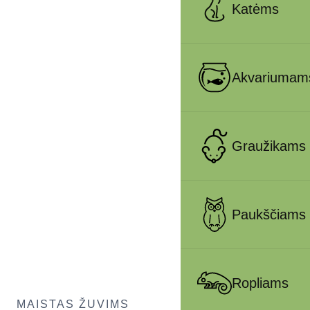
Katėms
Akvariumam
Graužikams
Paukščiams
Ropliams
MAISTAS ŽUVIMS