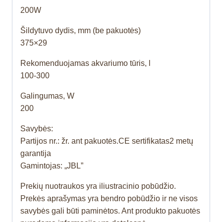
200W
Šildytuvo dydis, mm (be pakuotės)
375×29
Rekomenduojamas akvariumo tūris, l
100-300
Galingumas, W
200
Savybės:
Partijos nr.: žr. ant pakuotės.CE sertifikatas2 metų
garantija
Gamintojas: „JBL”
Prekių nuotraukos yra iliustracinio pobūdžio.
Prekės aprašymas yra bendro pobūdžio ir ne visos
savybės gali būti paminėtos. Ant produkto pakuotės