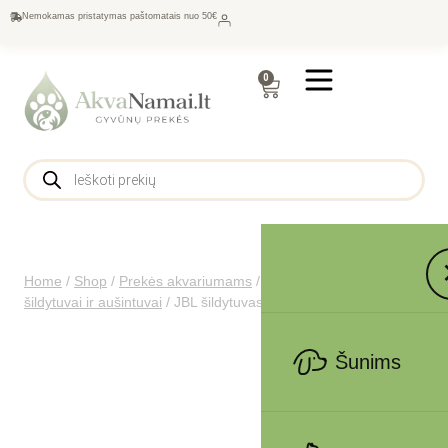
Nemokamas pristatymas paštomatais nuo 50€
0
Home
/
Shop
/
Prekės akvariumams
/
Priežiūra
/
Akvariumo
šildytuvai ir aušintuvai
/
JBL šildytuvas ProTemp S 200
Šunims