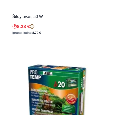
Šildytuvas, 50 W
8.28
€
!
Įprasta kaina:
8.72
€