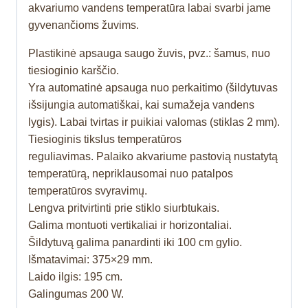
akvariumo vandens temperatūra labai svarbi jame
gyvenančioms žuvims.
Plastikinė apsauga saugo žuvis, pvz.: šamus, nuo
tiesioginio karščio.
Yra automatinė apsauga nuo perkaitimo (šildytuvas
išsijungia automatiškai, kai sumažeja vandens
lygis). Labai tvirtas ir puikiai valomas (stiklas 2 mm).
Tiesioginis tikslus temperatūros
reguliavimas. Palaiko akvariume pastovią nustatytą
temperatūrą, nepriklausomai nuo patalpos
temperatūros svyravimų.
Lengva pritvirtinti prie stiklo siurbtukais.
Galima montuoti vertikaliai ir horizontaliai.
Šildytuvą galima panardinti iki 100 cm gylio.
Išmatavimai: 375×29 mm.
Laido ilgis: 195 cm.
Galingumas 200 W.