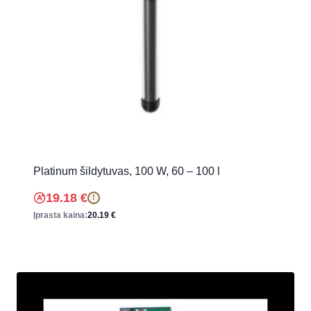
Platinum šildytuvas, 100 W, 60 – 100 l
19.18
€
!
Įprasta kaina:
20.19
€