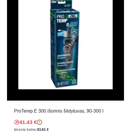
ProTemp E 300 išorinis šildytuvas, 90-300 l
41.43
€
!
Įprasta kaina:
43.61
€