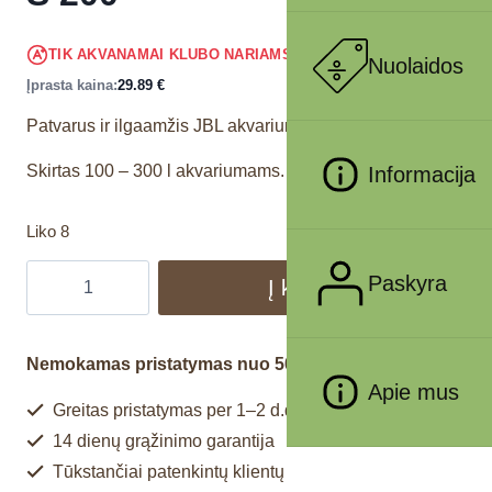
28.40
€
TIK AKVANAMAI KLUBO NARIAMS
!
Nuolaidos
Įprasta kaina:
29.89
€
Patvarus ir ilgaamžis JBL akvariumo šildytuvas.
Skirtas 100 – 300 l akvariumams.
Informacija
Liko 8
Paskyra
Į krepšelį
Nemokamas pristatymas nuo 50€
Apie mus
Greitas pristatymas per 1–2 d.d.
14 dienų grąžinimo garantija
Tūkstančiai patenkintų klientų