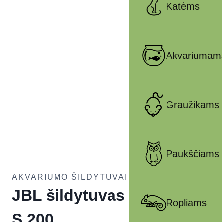
Katėms
Akvariumam
Graužikams
Paukščiams
AKVARIUMO ŠILDYTUVAI IR AUŠINTUVAI
JBL šildytuvas ProTemp
Ropliams
S 200