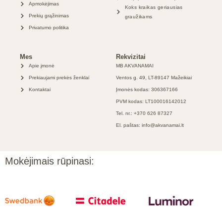
Apmokėjimas
Koks kraikas geriausias
Prekių grąžinimas
graužikams
Privatumo politika
Mes
Rekvizitai
Apie įmonė
MB AKVANAMAI
Prekiaujami prekės ženklai
Ventos g. 49, LT-89147 Mažeikiai
Kontaktai
Įmonės kodas: 306367166
PVM kodas: LT100016142012
Tel. nr.: +370 626 87327
El. paštas: info@akvanamai.lt
Mokėjimais rūpinasi: