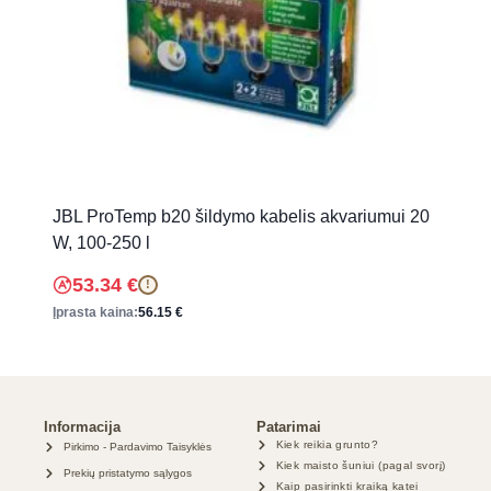
JBL ProTemp b20 šildymo kabelis akvariumui 20
W, 100-250 l
53.34
€
!
Įprasta kaina:
56.15
€
Informacija
Patarimai
Kiek reikia grunto?
Pirkimo - Pardavimo Taisyklės
Kiek maisto šuniui (pagal svorį)
Prekių pristatymo sąlygos
Kaip pasirinkti kraiką katei