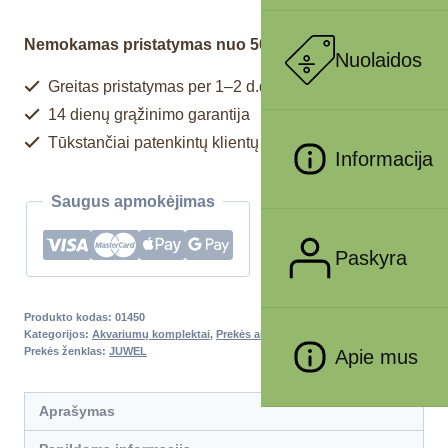
Nemokamas pristatymas nuo 50€
Nuolaidos
Greitas pristatymas per 1–2 d.d.
14 dienų grąžinimo garantija
Tūkstančiai patenkintų klientų
Informacija
Saugus apmokėjimas
Paskyra
Produkto kodas:
01450
Kategorijos:
Akvariumų komplektai
,
Prekės akvariumams
Prekės ženklas:
JUWEL
Apie mus
Aprašymas