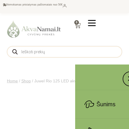
Nemokamas pristatymas paštomatais nuo 50€
0
Home
/
Shop
/
Juwel Rio 125 LED akvariumas 125l Baltas
Šunims