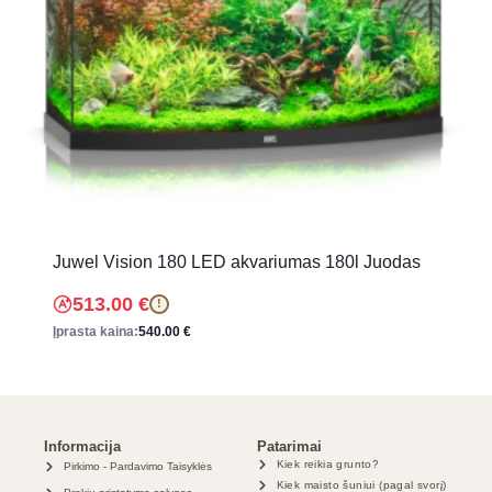
Juwel Vision 180 LED akvariumas 180l Juodas
513.00
€
!
Įprasta kaina:
540.00
€
Informacija
Patarimai
Kiek reikia grunto?
Pirkimo - Pardavimo Taisyklės
Kiek maisto šuniui (pagal svorį)