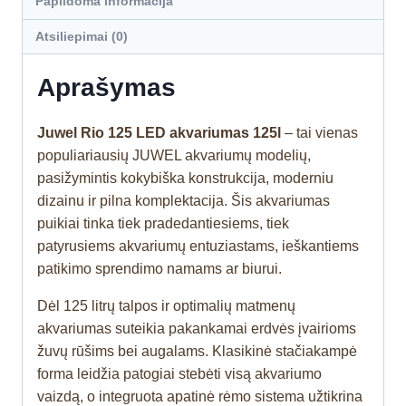
Papildoma informacija
Atsiliepimai (0)
Aprašymas
Juwel Rio 125 LED akvariumas 125l
– tai vienas
populiariausių JUWEL akvariumų modelių,
pasižymintis kokybiška konstrukcija, moderniu
dizainu ir pilna komplektacija. Šis akvariumas
puikiai tinka tiek pradedantiesiems, tiek
patyrusiems akvariumų entuziastams, ieškantiems
patikimo sprendimo namams ar biurui.
Dėl 125 litrų talpos ir optimalių matmenų
akvariumas suteikia pakankamai erdvės įvairioms
žuvų rūšims bei augalams. Klasikinė stačiakampė
forma leidžia patogiai stebėti visą akvariumo
vaizdą, o integruota apatinė rėmo sistema užtikrina