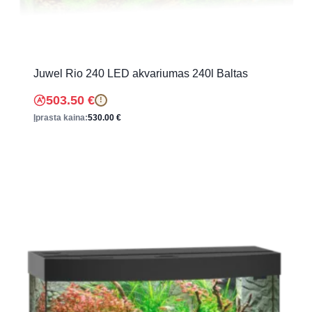
Juwel Rio 240 LED akvariumas 240l Baltas
503.50
€
!
Įprasta kaina:
530.00
€