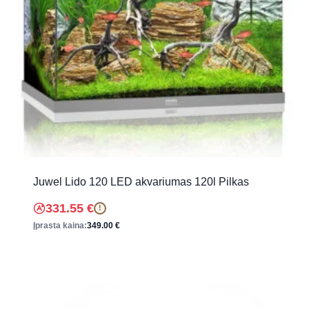
Juwel Lido 120 LED akvariumas 120l Pilkas
331.55
€
!
Įprasta kaina:
349.00
€