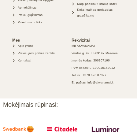
Prekių pristatymo sąlygos
Kaip pasirinkti kraiką katei
Apmokėjimas
Koks kraikas geriausias
Prekių grąžinimas
graužikams
Privatumo politika
Mes
Rekvizitai
Apie įmonė
MB AKVANAMAI
Prekiaujami prekės ženklai
Ventos g. 49, LT-89147 Mažeikiai
Kontaktai
Įmonės kodas: 306367166
PVM kodas: LT100016142012
Tel. nr.: +370 626 87327
El. paštas: info@akvanamai.lt
Mokėjimais rūpinasi: