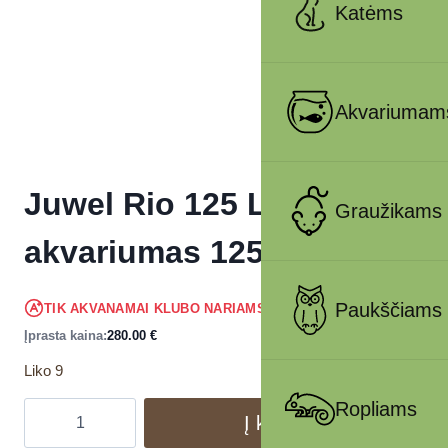
Katėms
Akvariumam
Juwel Rio 125 LED
Graužikams
akvariumas 125l Baltas
266.00
€
Paukščiams
TIK AKVANAMAI KLUBO NARIAMS
!
Įprasta kaina:
280.00
€
Liko 9
Ropliams
Į krepšelį