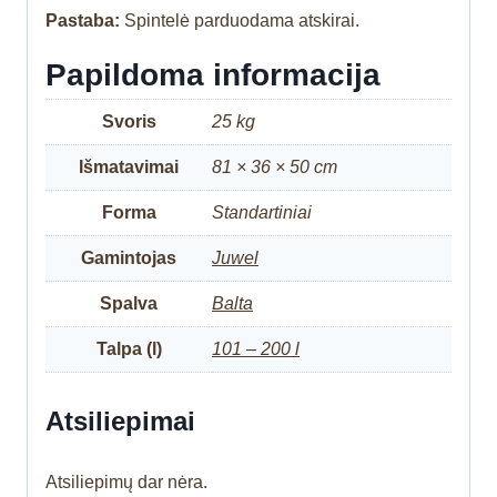
Pastaba:
Spintelė parduodama atskirai.
Papildoma informacija
Svoris
25 kg
Išmatavimai
81 × 36 × 50 cm
Forma
Standartiniai
Gamintojas
Juwel
Spalva
Balta
Talpa (l)
101 – 200 l
Atsiliepimai
Atsiliepimų dar nėra.