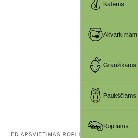
Katėms
Akvariumam
Graužikams
Paukščiams
Ropliams
LED APŠVIETIMAS ROPLIAMS