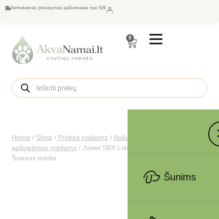
Nemokamas pristatymas paštomatais nuo 50€
0
Home
/
Shop
/
Prekės ropliams
/
Apšvietimas ropliams
/
LED
apšvietimas ropliams
/
Juwel SBX Lido 120 spintelė akvariumui
Šviesus medis
Šunims