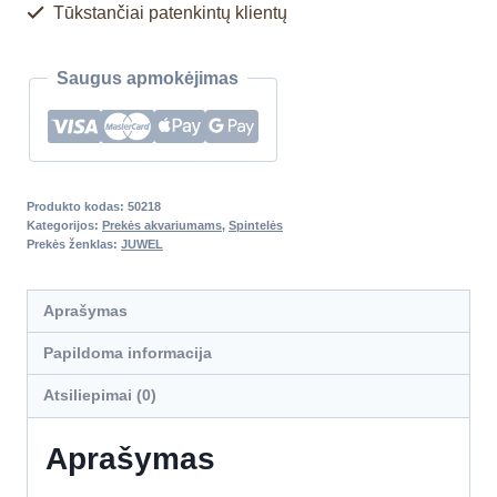
Tūkstančiai patenkintų klientų
Saugus apmokėjimas
Produkto kodas:
50218
Kategorijos:
Prekės akvariumams
,
Spintelės
Prekės ženklas:
JUWEL
Aprašymas
Papildoma informacija
Atsiliepimai (0)
Aprašymas