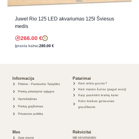
Juwel Rio 125 LED akvariumas 125l Šviesus
medis
266.00
€
!
Įprasta kaina:
280.00
€
Informacija
Patarimai
Kiek reikia grunto?
Pirkimo - Pardavimo Taisyklės
Kiek maisto šuniui (pagal svorį)
Prekių pristatymo sąlygos
Kaip pasirinkti kraiką katei
Apmokėjimas
Koks kraikas geriausias
Prekių grąžinimas
graužikams
Privatumo politika
Mes
Rekvizitai
Apie įmonė
MB AKVANAMAI