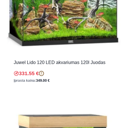
Juwel Lido 120 LED akvariumas 120l Juodas
331.55
€
!
Įprasta kaina:
349.00
€