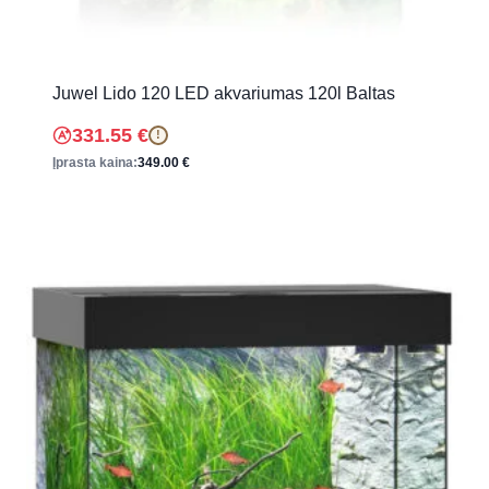
Juwel Lido 120 LED akvariumas 120l Baltas
331.55
€
!
Įprasta kaina:
349.00
€