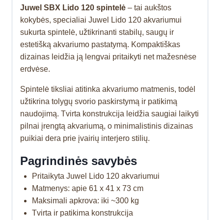
Juwel SBX Lido 120 spintelė
– tai aukštos
kokybės, specialiai Juwel Lido 120 akvariumui
sukurta spintelė, užtikrinanti stabilų, saugų ir
estetišką akvariumo pastatymą. Kompaktiškas
dizainas leidžia ją lengvai pritaikyti net mažesnėse
erdvėse.
Spintelė tiksliai atitinka akvariumo matmenis, todėl
užtikrina tolygų svorio paskirstymą ir patikimą
naudojimą. Tvirta konstrukcija leidžia saugiai laikyti
pilnai įrengtą akvariumą, o minimalistinis dizainas
puikiai dera prie įvairių interjero stilių.
Pagrindinės savybės
Pritaikyta Juwel Lido 120 akvariumui
Matmenys: apie 61 x 41 x 73 cm
Maksimali apkrova: iki ~300 kg
Tvirta ir patikima konstrukcija