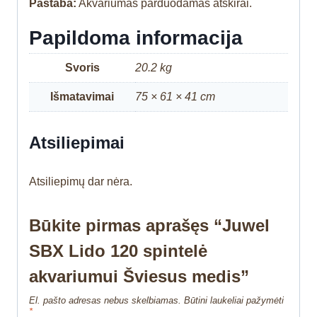
Pastaba:
Akvariumas parduodamas atskirai.
Papildoma informacija
Svoris
20.2 kg
Išmatavimai
75 × 61 × 41 cm
Atsiliepimai
Atsiliepimų dar nėra.
Būkite pirmas aprašęs “Juwel
SBX Lido 120 spintelė
akvariumui Šviesus medis”
El. pašto adresas nebus skelbiamas.
Būtini laukeliai pažymėti
*