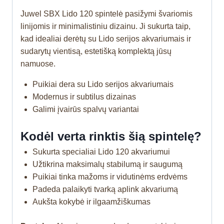
Juwel SBX Lido 120 spintelė pasižymi švariomis
linijomis ir minimalistiniu dizainu. Ji sukurta taip,
kad idealiai derėtų su Lido serijos akvariumais ir
sudarytų vientisą, estetišką komplektą jūsų
namuose.
Puikiai dera su Lido serijos akvariumais
Modernus ir subtilus dizainas
Galimi įvairūs spalvų variantai
Kodėl verta rinktis šią spintelę?
Sukurta specialiai Lido 120 akvariumui
Užtikrina maksimalų stabilumą ir saugumą
Puikiai tinka mažoms ir vidutinėms erdvėms
Padeda palaikyti tvarką aplink akvariumą
Aukšta kokybė ir ilgaamžiškumas