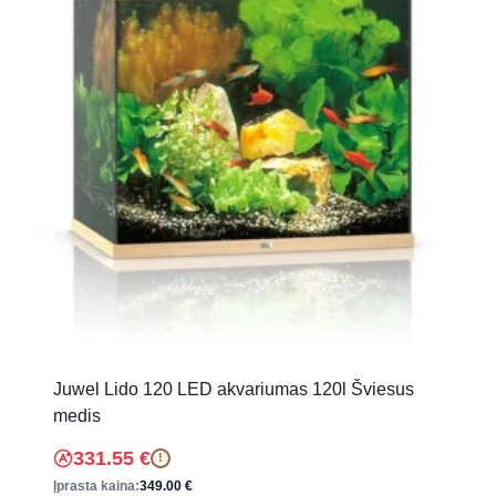
Juwel Lido 120 LED akvariumas 120l Šviesus
medis
331.55
€
!
Įprasta kaina:
349.00
€