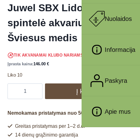
Juwel SBX Lido 120
Nuolaidos
spintelė akvariumui
Šviesus medis
Informacija
138.70
€
TIK AKVANAMAI KLUBO NARIAMS
!
Įprasta kaina:
146.00
€
Liko 10
Paskyra
Į krepšelį
Apie mus
Nemokamas pristatymas nuo 50€
Greitas pristatymas per 1–2 d.d.
14 dienų grąžinimo garantija