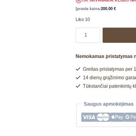
TIK AKVANAMAI KLUBO N
Įprasta kaina:
200.00
€
Liko 10
Nemokamas pristatymas 
Greitas pristatymas per 1
14 dienų grąžinimo garan
Tūkstančiai patenkintų k
Saugus apmokėjimas