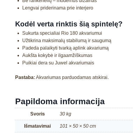
Be rankenėlių – modernus dizainas
Lengvai priderinama prie interjero
Kodėl verta rinktis šią spintelę?
Sukurta specialiai Rio 180 akvariumui
Užtikrina maksimalų stabilumą ir saugumą
Padeda palaikyti tvarką aplink akvariumą
Aukšta kokybė ir ilgaamžiškumas
Puikiai dera su Juwel akvariumais
Pastaba:
Akvariumas parduodamas atskirai.
Papildoma informacija
Svoris
30 kg
Išmatavimai
101 × 50 × 50 cm