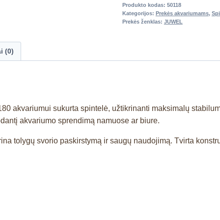
Produkto kodas:
50118
Kategorijos:
Prekės akvariumams
,
Spi
Prekės ženklas:
JUWEL
i (0)
 180 akvariumui sukurta spintelė, užtikrinanti maksimalų stabilu
atrodantį akvariumo sprendimą namuose ar biure.
rina tolygų svorio paskirstymą ir saugų naudojimą. Tvirta konstruk