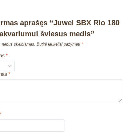
irmas aprašęs “Juwel SBX Rio 180
 akvariumui šviesus medis”
s nebus skelbiamas.
Būtini laukeliai pažymėti
*
mas
*
imas
*
*