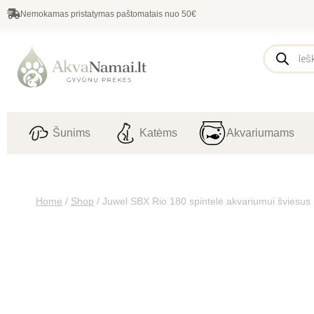
Nemokamas pristatymas paštomatais nuo 50€
Šunims
Katėms
Akvariumams
Home
/
Shop
/
Juwel SBX Rio 180 spintelė akvariumui šviesus