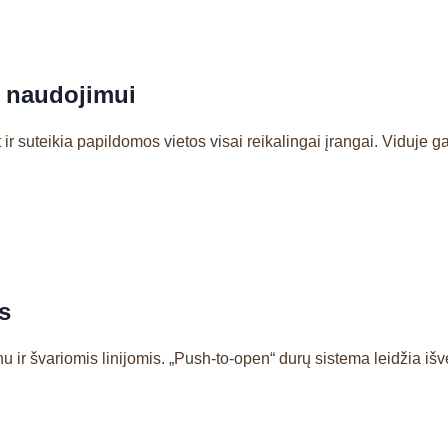
 naudojimui
r suteikia papildomos vietos visai reikalingai įrangai. Viduje gali
s
ir švariomis linijomis. „Push-to-open“ durų sistema leidžia išve