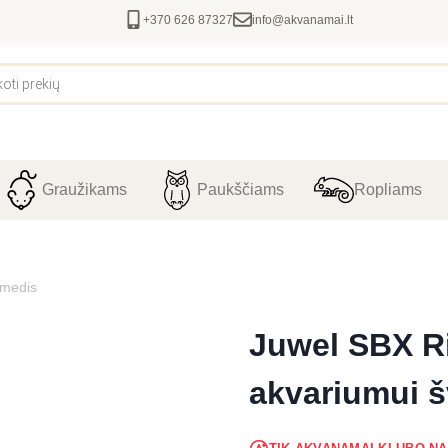
+370 626 87327
info@akvanamai.lt
Graužikams
Paukščiams
Ropliams
 medis
Juwel SBX Ri
akvariumui 