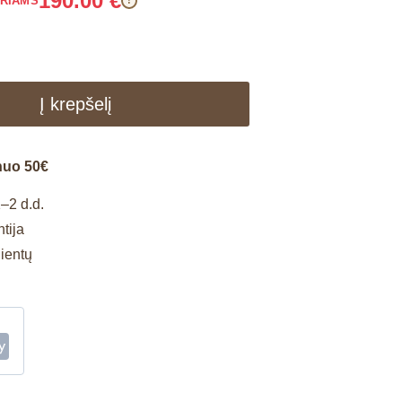
190.00
€
ARIAMS
!
Į krepšelį
nuo 50€
–2 d.d.
tija
lientų