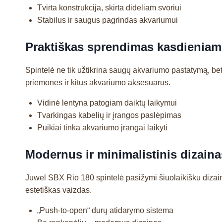
Tvirta konstrukcija, skirta dideliam svoriui
Stabilus ir saugus pagrindas akvariumui
Praktiškas sprendimas kasdieniam
Spintelė ne tik užtikrina saugų akvariumo pastatymą, bet i
priemones ir kitus akvariumo aksesuarus.
Vidinė lentyna patogiam daiktų laikymui
Tvarkingas kabelių ir įrangos paslėpimas
Puikiai tinka akvariumo įrangai laikyti
Modernus ir minimalistinis dizaina
Juwel SBX Rio 180 spintelė pasižymi šiuolaikišku dizainu 
estetiškas vaizdas.
„Push-to-open“ durų atidarymo sistema