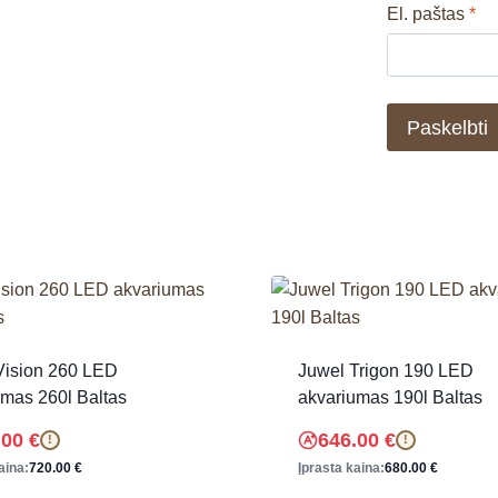
El. paštas
*
Vision 260 LED
Juwel Trigon 190 LED
umas 260l Baltas
akvariumas 190l Baltas
.00
€
646.00
€
!
!
aina:
720.00
€
Įprasta kaina:
680.00
€