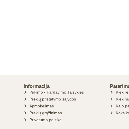
Informacija
Patarim
Pirkimo - Pardavimo Taisyklės
Kiek re
Prekių pristatymo sąlygos
Kiek ma
Apmokėjimas
Kaip pa
Prekių grąžinimas
Koks k
Privatumo politika