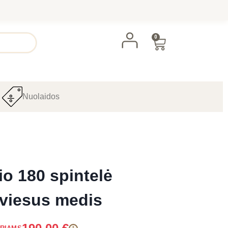
0
Nuolaidos
o 180 spintelė
šviesus medis