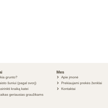
ai
Mes
ikia grunto?
Apie įmonė
isto šuniui (pagal svorį)
Prekiaujami prekės ženklai
sirinkti kraiką katei
Kontaktai
raikas geriausias graužikams