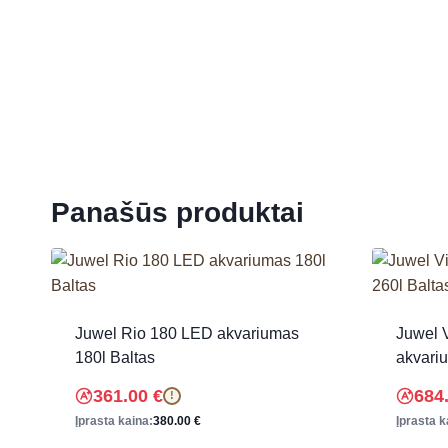
Panašūs produktai
Juwel Rio 180 LED akvariumas
Juwel 
180l Baltas
akvari
361.00
€
684
!
Įprasta kaina:
380.00
€
Įprasta k