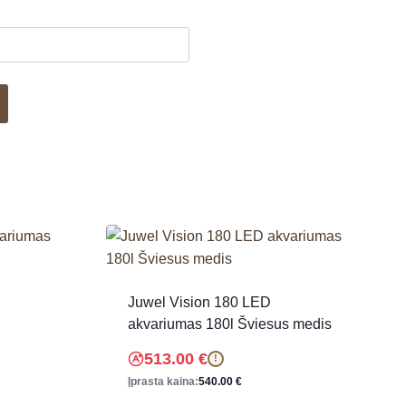
Juwel Vision 180 LED
akvariumas 180l Šviesus medis
513.00
€
!
Įprasta kaina:
540.00
€