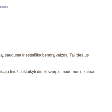
ntelės
mą, saugumą ir estetišką bendrą vaizdą. Tai idealus
cija leidžia išlaikyti didelį svorį, o modernus dizainas