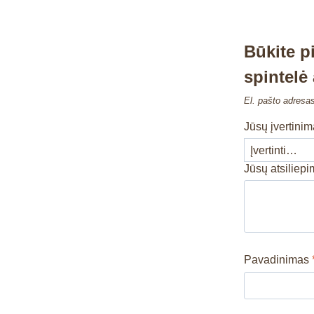
Būkite p
spintelė
El. pašto adresa
Jūsų įvertini
Jūsų atsiliep
Pavadinimas