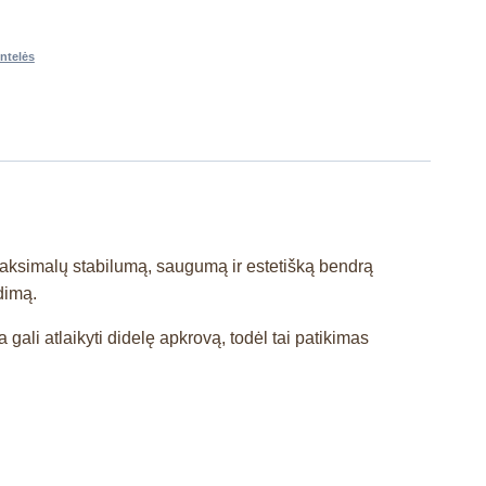
ntelės
 maksimalų stabilumą, saugumą ir estetišką bendrą
dimą.
 gali atlaikyti didelę apkrovą, todėl tai patikimas