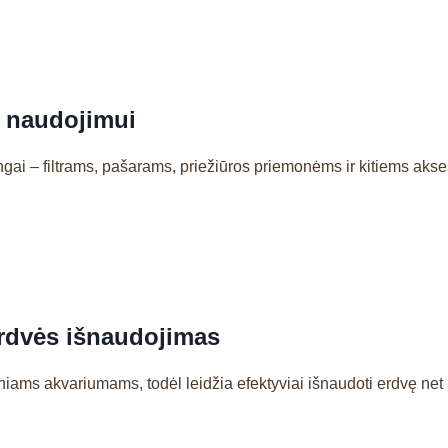
 naudojimui
ai – filtrams, pašarams, priežiūros priemonėms ir kitiems aksesua
rdvės išnaudojimas
iams akvariumams, todėl leidžia efektyviai išnaudoti erdvę net