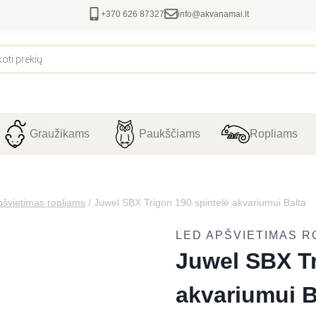
+370 626 87327
info@akvanamai.lt
Graužikams
Paukščiams
Ropliams
švietimas ropliams
/
Juwel SBX Trigon 190 spintelė akvariumui Balta
LED APŠVIETIMAS R
Juwel SBX Tr
akvariumui B