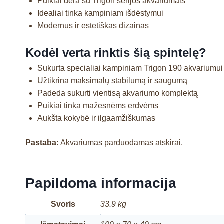
Puikiai dera su Trigon serijos akvariumais
Idealiai tinka kampiniam išdėstymui
Modernus ir estetiškas dizainas
Kodėl verta rinktis šią spintelę?
Sukurta specialiai kampiniam Trigon 190 akvariumui
Užtikrina maksimalų stabilumą ir saugumą
Padeda sukurti vientisą akvariumo komplektą
Puikiai tinka mažesnėms erdvėms
Aukšta kokybė ir ilgaamžiškumas
Pastaba:
Akvariumas parduodamas atskirai.
Papildoma informacija
Svoris
33.9 kg