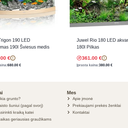
Trigon 190 LED
Juwel Rio 180 LED akva
umas 190l Šviesus medis
180l Pilkas
.00
€
361.00
€
!
!
aina:
680.00
€
Įprasta kaina:
380.00
€
ai
Mes
ikia grunto?
Apie įmonė
isto šuniui (pagal svorį)
Prekiaujami prekės ženklai
sirinkti kraiką katei
Kontaktai
raikas geriausias graužikams