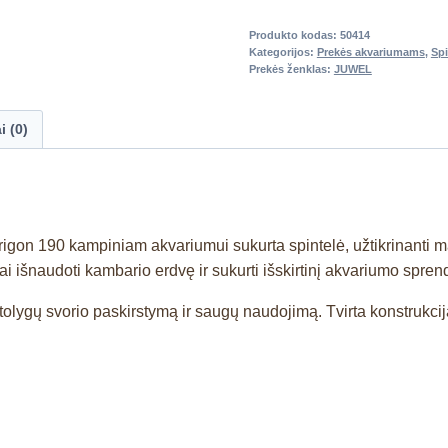
Produkto kodas:
50414
Kategorijos:
Prekės akvariumams
,
Spi
Prekės ženklas:
JUWEL
i (0)
Trigon 190 kampiniam akvariumui sukurta spintelė, užtikrinanti
ai išnaudoti kambario erdvę ir sukurti išskirtinį akvariumo spren
a tolygų svorio paskirstymą ir saugų naudojimą. Tvirta konstrukcija