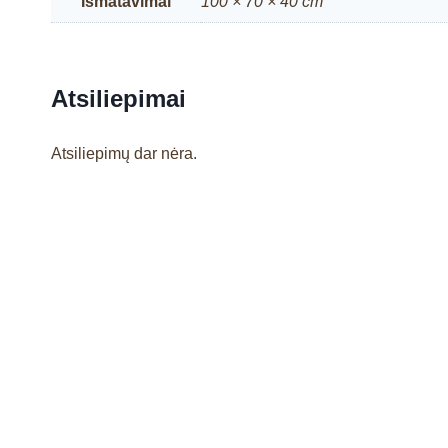
Išmatavimai
100 × 70 × 40 cm
Atsiliepimai
Atsiliepimų dar nėra.