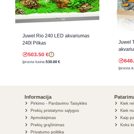
Juwel Rio 240 LED akvariumas
Juwel 
240l Pilkas
akvari
503.50
€
!
646
Įprasta kaina:
530.00
€
Įprasta k
Informacija
Patarim
Pirkimo - Pardavimo Taisyklės
Kiek re
Prekių pristatymo sąlygos
Kiek ma
Apmokėjimas
Kaip pa
Prekių grąžinimas
Koks k
Privatumo politika