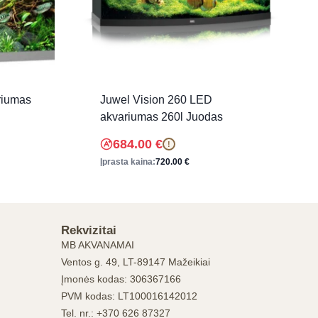
riumas
Juwel Vision 260 LED
akvariumas 260l Juodas
684.00
€
!
Įprasta kaina:
720.00
€
Rekvizitai
MB AKVANAMAI
Ventos g. 49, LT-89147 Mažeikiai
Įmonės kodas: 306367166
PVM kodas: LT100016142012
Tel. nr.: +370 626 87327