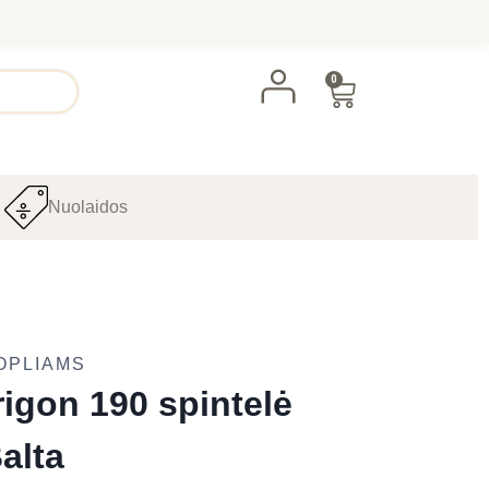
0
Nuolaidos
OPLIAMS
igon 190 spintelė
alta