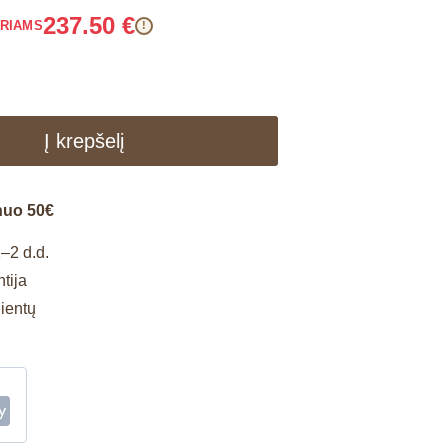
237.50
€
ARIAMS
!
Į krepšelį
nuo 50€
–2 d.d.
tija
lientų