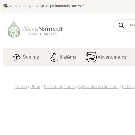
Nemokamas pristatymas paštomatais nuo 50€
Šunims
Katėms
Akvariumams
Home
/
Shop
/
Prekės ropliams
/
Apšvietimas ropliams
/
LED ap