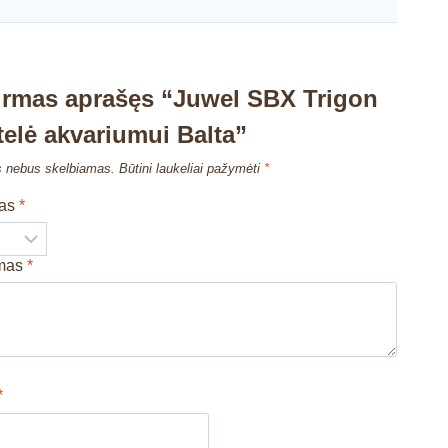
irmas aprašęs “Juwel SBX Trigon
telė akvariumui Balta”
s nebus skelbiamas.
Būtini laukeliai pažymėti
*
mas
*
imas
*
*