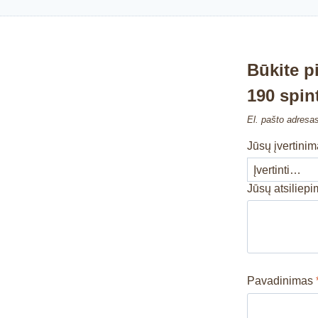
Būkite p
190 spin
El. pašto adresa
Jūsų įvertini
Jūsų atsiliep
Pavadinimas