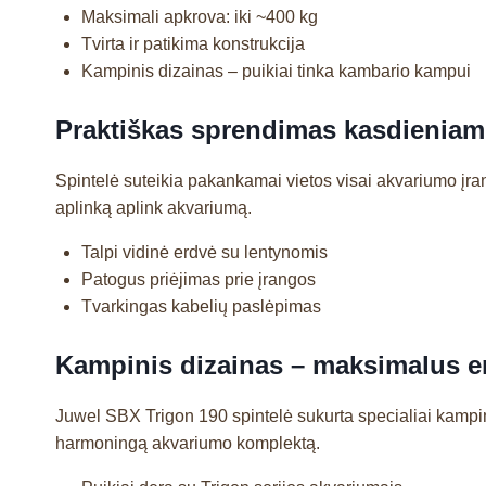
Maksimali apkrova: iki ~400 kg
Tvirta ir patikima konstrukcija
Kampinis dizainas – puikiai tinka kambario kampui
Praktiškas sprendimas kasdieniam
Spintelė suteikia pakankamai vietos visai akvariumo įrang
aplinką aplink akvariumą.
Talpi vidinė erdvė su lentynomis
Patogus priėjimas prie įrangos
Tvarkingas kabelių paslėpimas
Kampinis dizainas – maksimalus e
Juwel SBX Trigon 190 spintelė sukurta specialiai kampin
harmoningą akvariumo komplektą.