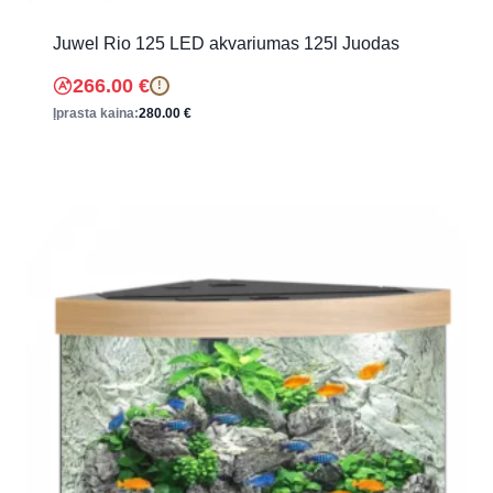
Juwel Rio 125 LED akvariumas 125l Juodas
266.00
€
!
Įprasta kaina:
280.00
€