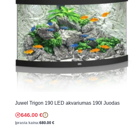
Juwel Trigon 190 LED akvariumas 190l Juodas
646.00
€
!
Įprasta kaina:
680.00
€