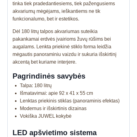
tinka tiek pradedantiesiems, tiek pažengusiems
akvariumų mėgėjams, ieškantiems ne tik
funkcionalumo, bet ir estetikos.
Dėl 180 litrų talpos akvariumas suteikia
pakankamai erdvės įvairioms žuvų rūšims bei
augalams. Lenkta priekinė stiklo forma leidžia
mėgautis panoraminiu vaizdu ir sukuria išskirtinį
akcentą bet kuriame interjere.
Pagrindinės savybės
Talpa: 180 litrų
Išmatavimai: apie 92 x 41 x 55 cm
Lenktas priekinis stiklas (panoraminis efektas)
Modernus ir išskirtinis dizainas
Vokiška JUWEL kokybė
LED apšvietimo sistema