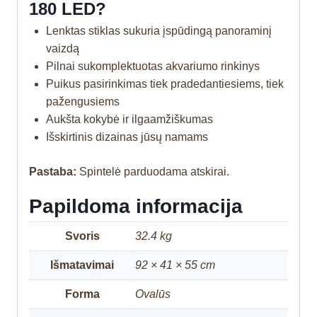
180 LED?
Lenktas stiklas sukuria įspūdingą panoraminį
vaizdą
Pilnai sukomplektuotas akvariumo rinkinys
Puikus pasirinkimas tiek pradedantiesiems, tiek
pažengusiems
Aukšta kokybė ir ilgaamžiškumas
Išskirtinis dizainas jūsų namams
Pastaba:
Spintelė parduodama atskirai.
Papildoma informacija
Svoris
32.4 kg
Išmatavimai
92 × 41 × 55 cm
Forma
Ovalūs