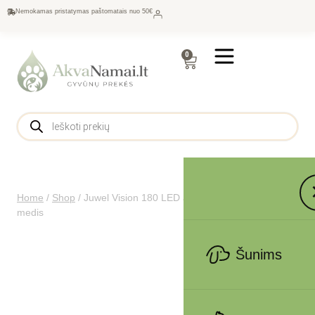
Nemokamas pristatymas paštomatais nuo 50€
0
Home
/
Shop
/
Juwel Vision 180 LED akvariumas 180l Šviesus
medis
Šunims