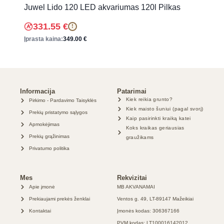
Juwel Lido 120 LED akvariumas 120l Pilkas
331.55
€
!
Įprasta kaina:
349.00
€
Informacija
Patarimai
Kiek reikia grunto?
Pirkimo - Pardavimo Taisyklės
Kiek maisto šuniui (pagal svorį)
Prekių pristatymo sąlygos
Kaip pasirinkti kraiką katei
Apmokėjimas
Koks kraikas geriausias
Prekių grąžinimas
graužikams
Privatumo politika
Mes
Rekvizitai
Apie įmonė
MB AKVANAMAI
Prekiaujami prekės ženklai
Ventos g. 49, LT-89147 Mažeikiai
Kontaktai
Įmonės kodas: 306367166
PVM kodas: LT100016142012