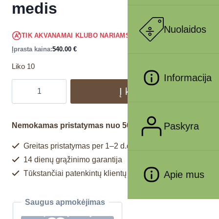
medis
Nuolaidos
513.00
€
TIK AKVANAMAI KLUBO NARIAMS
!
Įprasta kaina:
540.00
€
Liko 10
Informacija
Į krepšelį
Paskyra
Nemokamas pristatymas nuo 50€
Greitas pristatymas per 1–2 d.d.
14 dienų grąžinimo garantija
Apie mus
Tūkstančiai patenkintų klientų
Saugus apmokėjimas