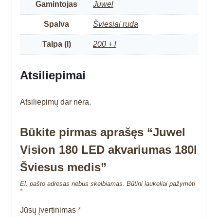
Gamintojas
Juwel
Spalva
Šviesiai ruda
Talpa (l)
200 + l
Atsiliepimai
Atsiliepimų dar nėra.
Būkite pirmas aprašęs “Juwel
Vision 180 LED akvariumas 180l
Šviesus medis”
El. pašto adresas nebus skelbiamas.
Būtini laukeliai pažymėti
*
Jūsų įvertinimas
*