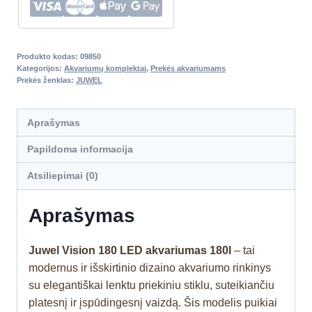
Produkto kodas:
09850
Kategorijos:
Akvariumų komplektai
,
Prekės akvariumams
Prekės ženklas:
JUWEL
Aprašymas
Papildoma informacija
Atsiliepimai (0)
Aprašymas
Juwel Vision 180 LED akvariumas 180l
– tai
modernus ir išskirtinio dizaino akvariumo rinkinys
su elegantiškai lenktu priekiniu stiklu, suteikiančiu
platesnį ir įspūdingesnį vaizdą. Šis modelis puikiai