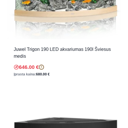
Juwel Trigon 190 LED akvariumas 190l Šviesus
medis
646.00
€
!
Įprasta kaina:
680.00
€