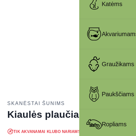
Katėms
Akvariumam
Graužikams
Paukščiams
SKANĖSTAI ŠUNIMS
Kiaulės plaučiai 100g
Ropliams
2.56
€
TIK AKVANAMAI KLUBO NARIAMS
!