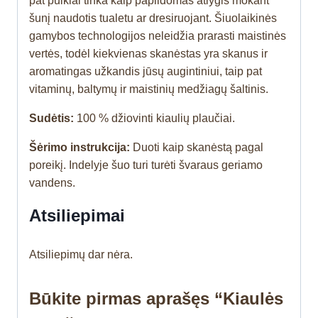
pat puikiai tinka kaip papildomas atlygis mokant
šunį naudotis tualetu ar dresiruojant. Šiuolaikinės
gamybos technologijos neleidžia prarasti maistinės
vertės, todėl kiekvienas skanėstas yra skanus ir
aromatingas užkandis jūsų augintiniui, taip pat
vitaminų, baltymų ir maistinių medžiagų šaltinis.
Sudėtis:
100 % džiovinti kiaulių plaučiai.
Šėrimo instrukcija:
Duoti kaip skanėstą pagal
poreikį. Indelyje šuo turi turėti švaraus geriamo
vandens.
Atsiliepimai
Atsiliepimų dar nėra.
Būkite pirmas aprašęs “Kiaulės