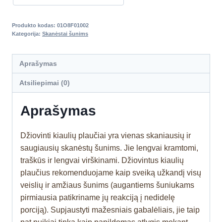
Produkto kodas:
01O8F01002
Kategorija:
Skanėstai šunims
Aprašymas
Atsiliepimai (0)
Aprašymas
Džiovinti kiaulių plaučiai yra vienas skaniausių ir
saugiausių skanėstų šunims. Jie lengvai kramtomi,
traškūs ir lengvai virškinami. Džiovintus kiaulių
plaučius rekomenduojame kaip sveiką užkandį visų
veislių ir amžiaus šunims (augantiems šuniukams
pirmiausia patikriname jų reakciją į nedidelę
porciją). Supjaustyti mažesniais gabalėliais, jie taip