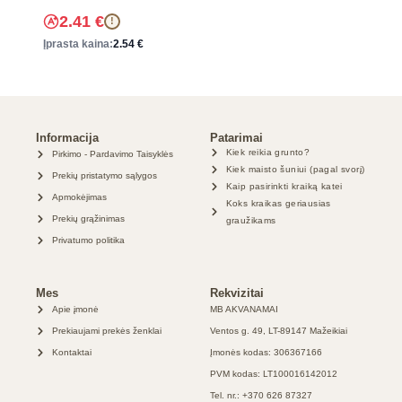
2.41
€
!
Įprasta kaina:
2.54
€
Informacija
Patarimai
Kiek reikia grunto?
Pirkimo - Pardavimo Taisyklės
Kiek maisto šuniui (pagal svorį)
Prekių pristatymo sąlygos
Kaip pasirinkti kraiką katei
Apmokėjimas
Koks kraikas geriausias
Prekių grąžinimas
graužikams
Privatumo politika
Mes
Rekvizitai
Apie įmonė
MB AKVANAMAI
Prekiaujami prekės ženklai
Ventos g. 49, LT-89147 Mažeikiai
Kontaktai
Įmonės kodas: 306367166
PVM kodas: LT100016142012
Tel. nr.: +370 626 87327