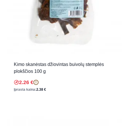
Kimo skanėstas džiovintas buivolų stemplės
plokščios 100 g
2.26
€
!
Įprasta kaina:
2.38
€