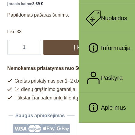
Įprasta kaina:
2.69
€
Papildomas pašaras šunims.
Nuolaidos
Liko 33
Į krepšelį
Informacija
Nemokamas pristatymas nuo 50€
Paskyra
Greitas pristatymas per 1–2 d.d.
14 dienų grąžinimo garantija
Tūkstančiai patenkintų klientų
Apie mus
Saugus apmokėjimas