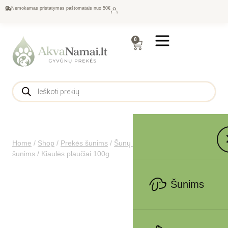
Nemokamas pristatymas paštomatais nuo 50€
0
Home
/
Shop
/
Prekės šunims
/
Šunų maistas
/
Skanėstai
šunims
/
Kiaulės plaučiai 100g
Šunims