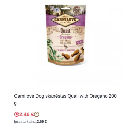
Carnilove Dog skanėstas Quail with Oregano 200
g
2.46
€
!
Įprasta kaina:
2.59
€