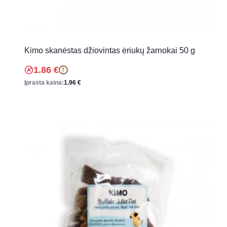
Kimo skanėstas džiovintas ėriukų žarnokai 50 g
1.86
€
!
Įprasta kaina:
1.96
€