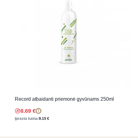
Record atbaidanti priemonė gyvūnams 250ml
8.69
€
!
Įprasta kaina:
9.15
€