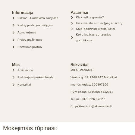
Informacija
Patarimai
Kiek reikia grunto?
Pirkimo - Pardavimo Taisyklės
Kiek maisto šuniui (pagal svorį)
Prekių pristatymo sąlygos
Kaip pasirinkti kraiką katei
Apmokėjimas
Koks kraikas geriausias
Prekių grąžinimas
graužikams
Privatumo politika
Mes
Rekvizitai
Apie įmonė
MB AKVANAMAI
Prekiaujami prekės ženklai
Ventos g. 49, LT-89147 Mažeikiai
Kontaktai
Įmonės kodas: 306367166
PVM kodas: LT100016142012
Tel. nr.: +370 626 87327
El. paštas: info@akvanamai.lt
Mokėjimais rūpinasi: