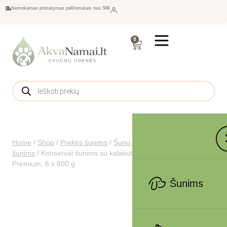
Nemokamas pristatymas paštomatais nuo 50€
0
Home
/
Shop
/
Prekės šunims
/
Šunų maistas
/
Konservai
šunims
/
Konservai šunims su kalakutiena Dolina Noteci
Premium, 6 x 800 g
Šunims