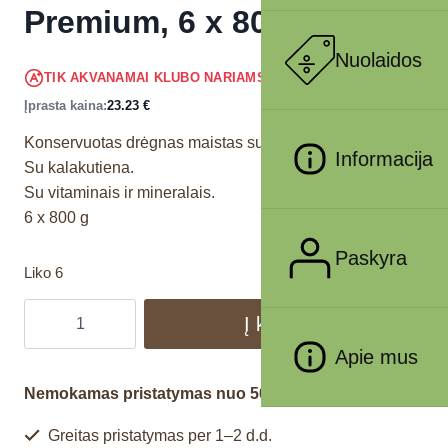
Premium, 6 x 800 g
Nuolaidos
22.07
€
TIK AKVANAMAI KLUBO NARIAMS
!
Įprasta kaina:
23.23
€
Konservuotas drėgnas maistas suaugusiems šunims.
Informacija
Su kalakutiena.
Su vitaminais ir mineralais.
6 x 800 g
Paskyra
Liko 6
Į krepšelį
Apie mus
Nemokamas pristatymas nuo 50€
Greitas pristatymas per 1–2 d.d.