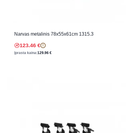
Narvas metalinis 78x55x61cm 1315.3
123.46
€
!
Įprasta kaina:
129.96
€