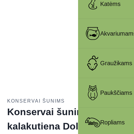
Katėms
Akvariumam
Graužikams
Paukščiams
KONSERVAI ŠUNIMS
Konservai šunims su
Ropliams
kalakutiena Dolina Noteci