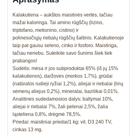
Kalakutiena – aukštos maistinės vertės, tačiau
mažai kaloringa. Tai amino rūgščių (lizino,
triptofano, metionino, cistino) ir
polinesočiųjų riebalų rūgščių šaltinis. Kalakutienoje
taip pat gausu seleno, cinko ir fosforo. Maistinga,
tačiau neriebu. Suteikite savo šunims šiek tiek
prabangos!
Sudėtis: mėsa ir jos subproduktai 65% (iš jų 15%
kalakutienos), daržovės (morkos 1,7%), grūdai
(natūralūs rudieji ryžiai 1,2%), aliejai ir riebalai (linų
sėmenų aliejus 0,2%), mineralai, bazilikai 0,01%.
Analitinės sudedamosios dalys: baltymai 10%,
aliejai ir riebalai 7%, žali pelenai 2,5%, žalia
ląsteliena 0,8%, drėgmė 78,5%.
Priedai: maistiniai priedai/1 kg: vit. D3 240 TV,
cinkas 13 mg.