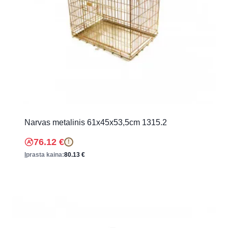
Narvas metalinis 61x45x53,5cm 1315.2
76.12
€
!
Įprasta kaina:
80.13
€