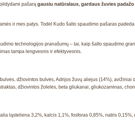
apildydami pašarą
gausiu natūralaus, gardaus žuvies padažo 
učiamės ir mes patys. Todėl Kudo šalto spaudimo pašaras padeda i
audimo technologijos pranašumų – tai, kaip šalto spaudimo granu
škinimas tampa lengvesnis ir efektyvesnis.
bulvės, džiovintos bulvės, Adrijos žuvų aliejus (14%), avižiniai 
traktas, džiovintos žolelės, beta gliukanai, gliukozaminas, chon
žalia ląsteliena 3,2%, kalcis 1,1%, fosforas 0,85%, natris 0,15%