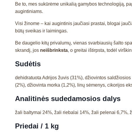
Be to, mes sukūrėme unikalią gamybos technologiją, p
augintiniams.
Visi žinome – kai augintinis jaučiasi prastai, blogai ja
būtų sveikas ir laimingas.
Be daugelio kitų privalumų, vienas svarbiausių šalto sp
skrandį, jos
neišbrinksta
, o greitai ištirpsta, todėl vir
Sudėtis
dehidratuota Adrijos žuvis (31%), džiovintos saldžiosios 
(2%), džiovinta morka (1,2%), linų sėmenys, cikorijos eks
Analitinės sudedamosios dalys
žali baltymai 24%, žali riebalai 14%, žali pelenai 6,7%, 
Priedai / 1 kg