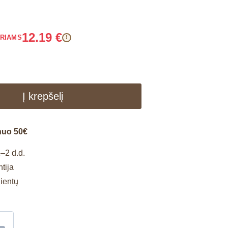
12.19
€
ARIAMS
!
Į krepšelį
nuo 50€
–2 d.d.
tija
lientų