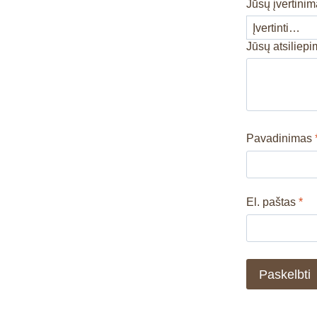
Jūsų įvertini
Jūsų atsiliep
Pavadinimas
El. paštas
*