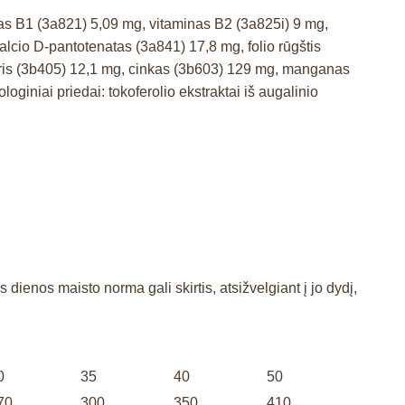
as B1 (3a821) 5,09 mg, vitaminas B2 (3a825i) 9 mg,
lcio D-pantotenatas (3a841) 17,8 mg, folio rūgštis
aris (3b405) 12,1 mg, cinkas (3b603) 129 mg, manganas
iniai priedai: tokoferolio ekstraktai iš augalinio
ienos maisto norma gali skirtis, atsižvelgiant į jo dydį,
0
35
40
50
70
300
350
410