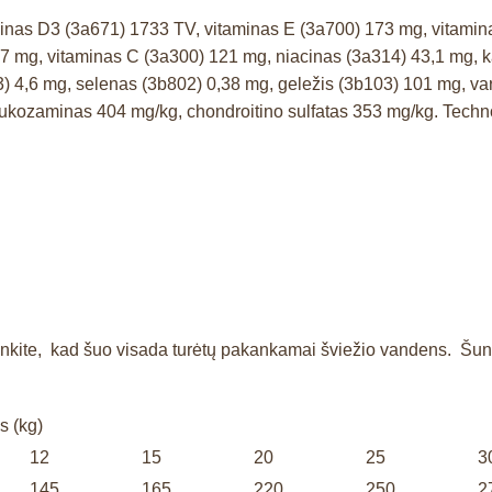
aminas D3 (3a671) 1733 TV, vitaminas E (3a700) 173 mg, vitamin
7 mg, vitaminas C (3a300) 121 mg, niacinas (3a314) 43,1 mg, ka
3) 4,6 mg, selenas (3b802) 0,38 mg, geležis (3b103) 101 mg, v
kozaminas 404 mg/kg, chondroitino sulfatas 353 mg/kg. Technolog
nkite, kad šuo visada turėtų pakankamai šviežio vandens. Šuns d
s (kg)
12
15
20
25
3
145
165
220
250
2