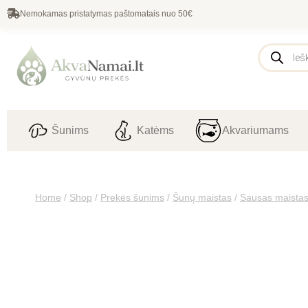
Nemokamas pristatymas paštomatais nuo 50€
Šunims
Katėms
Akvariumams
Home
/
Shop
/
Prekės šunims
/
Šunų maistas
/
Sausas maista