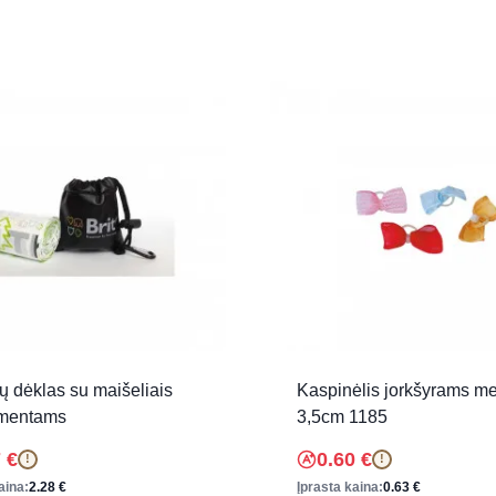
ų dėklas su maišeliais
Kaspinėlis jorkšyrams m
mentams
3,5cm 1185
7
€
0.60
€
!
!
aina:
2.28
€
Įprasta kaina:
0.63
€