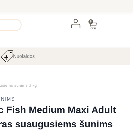
0
Nuolaidos
gusiems šunims 3 kg
UNIMS
c Fish Medium Maxi Adult
ras suaugusiems šunims