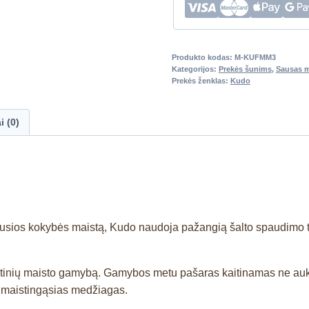
Produkto kodas:
M-KUFMM3
Kategorijos:
Prekės šunims
,
Sausas m
Prekės ženklas:
Kudo
i (0)
sios kokybės maistą, Kudo naudoja pažangią šalto spaudimo tec
intinių maisto gamybą. Gamybos metu pašaras kaitinamas ne au
 maistingąsias medžiagas.