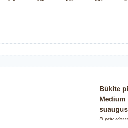
Būkite p
Medium 
suaugus
El. pašto adresa