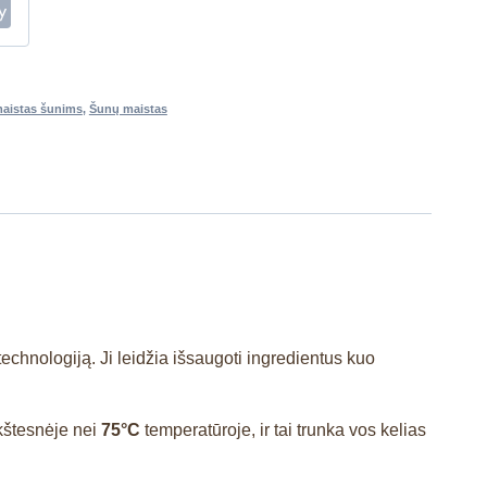
aistas šunims
,
Šunų maistas
hnologiją. Ji leidžia išsaugoti ingredientus kuo
kštesnėje nei
75°C
temperatūroje, ir tai trunka vos kelias