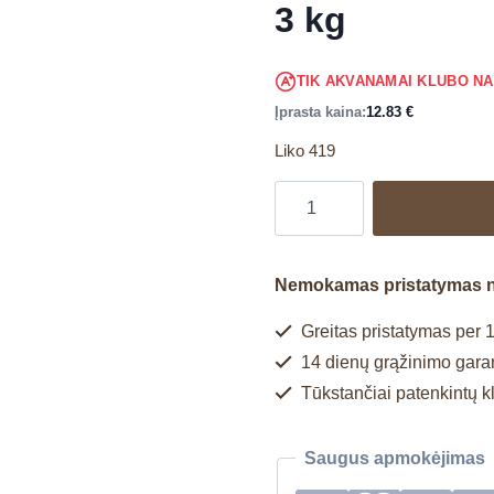
3 kg
TIK AKVANAMAI KLUBO N
Įprasta kaina:
12.83
€
Liko 419
Nemokamas pristatymas 
Greitas pristatymas per 1
14 dienų grąžinimo garan
Tūkstančiai patenkintų k
Saugus apmokėjimas