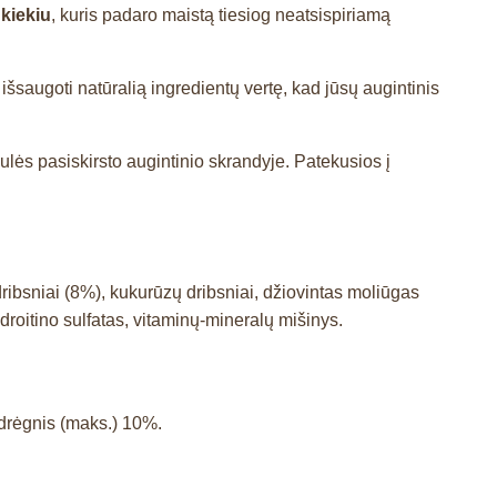
kiekiu
, kuris padaro maistą tiesiog neatsispiriamą
šsaugoti natūralią ingredientų vertę, kad jūsų augintinis
lės pasiskirsto augintinio skrandyje. Patekusios į
dribsniai (8%), kukurūzų dribsniai, džiovintas moliūgas
droitino sulfatas, vitaminų-mineralų mišinys.
, drėgnis (maks.) 10%.