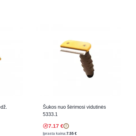
edž.
Šukos nuo šėrimosi vidutinės
5333.1
7.17
€
!
Įprasta kaina:
7.55
€