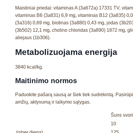
Maistiniai priedai: vitaminas A (3a672a) 17331 TV, vit
vitaminas B6 (3a831) 6,9 mg, vitaminas B12 (3a835) 0,0
(3a316) 0,69 mg, biotinas (3a880) 0,43 mg, jodas (3b20
(3b502) 12,1 mg, cholino chloridas (3a890) 1872 mg, gliu
aliejaus (1b306).
Metabolizuojama energija
3840 kcal/kg.
Maitinimo normos
Paduokite pašarą sausą ar šiek tiek sudrėkintą. Pasirūpi
amžių, aktyvumą ir laikymo sąlygas.
Šuns svori
10
(g/per dieną)
125