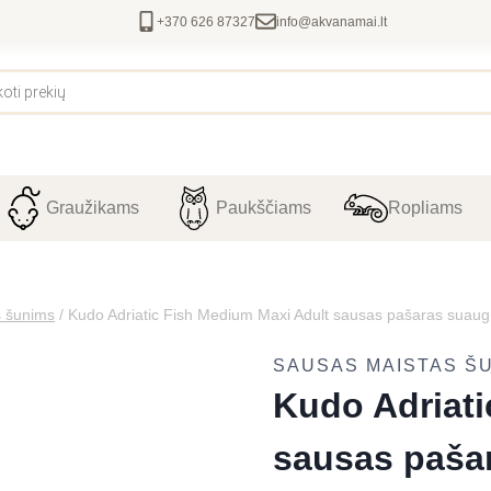
+370 626 87327
info@akvanamai.lt
Graužikams
Paukščiams
Ropliams
s šunims
/
Kudo Adriatic Fish Medium Maxi Adult sausas pašaras suau
SAUSAS MAISTAS Š
Kudo Adriati
sausas paša