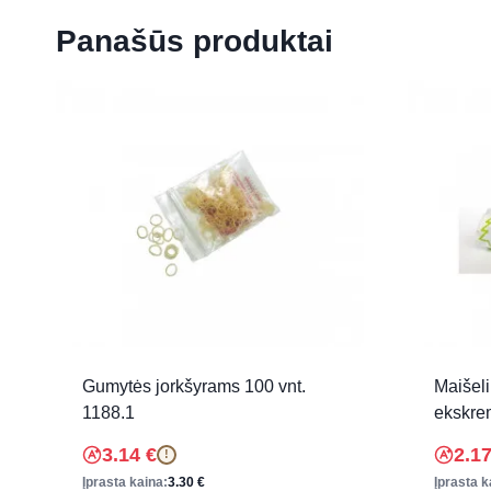
Panašūs produktai
Gumytės jorkšyrams 100 vnt.
Maišeli
1188.1
ekskre
3.14
€
2.1
!
Įprasta kaina:
3.30
€
Įprasta k