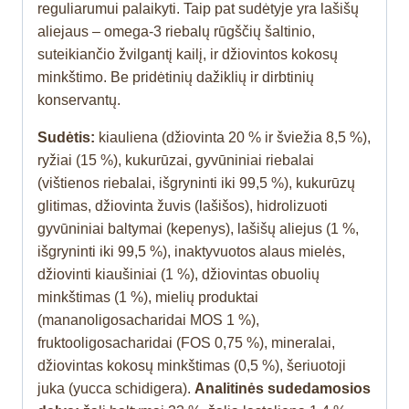
reguliarumui palaikyti. Taip pat sudėtyje yra lašišų
aliejaus – omega-3 riebalų rūgščių šaltinio,
suteikiančio žvilgantį kailį, ir džiovintos kokosų
minkštimo. Be pridėtinių dažiklių ir dirbtinių
konservantų.
Sudėtis:
kiauliena (džiovinta 20 % ir šviežia 8,5 %),
ryžiai (15 %), kukurūzai, gyvūniniai riebalai
(vištienos riebalai, išgryninti iki 99,5 %), kukurūzų
glitimas, džiovinta žuvis (lašišos), hidrolizuoti
gyvūniniai baltymai (kepenys), lašišų aliejus (1 %,
išgryninti iki 99,5 %), inaktyvuotos alaus mielės,
džiovinti kiaušiniai (1 %), džiovintas obuolių
minkštimas (1 %), mielių produktai
(mananoligosacharidai MOS 1 %),
fruktooligosacharidai (FOS 0,75 %), mineralai,
džiovintas kokosų minkštimas (0,5 %), šeriuotoji
juka (yucca schidigera).
Analitinės sudedamosios