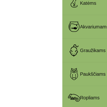
Katėms
Akvariumam
Graužikams
Paukščiams
Ropliams