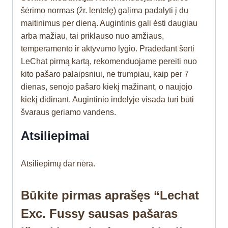
šėrimo normas (žr. lentelę) galima padalyti į du
maitinimus per dieną. Augintinis gali ėsti daugiau
arba mažiau, tai priklauso nuo amžiaus,
temperamento ir aktyvumo lygio. Pradedant šerti
LeChat pirmą kartą, rekomenduojame pereiti nuo
kito pašaro palaipsniui, ne trumpiau, kaip per 7
dienas, senojo pašaro kiekį mažinant, o naujojo
kiekį didinant. Augintinio indelyje visada turi būti
švaraus geriamo vandens.
Atsiliepimai
Atsiliepimų dar nėra.
Būkite pirmas aprašęs “Lechat
Exc. Fussy sausas pašaras