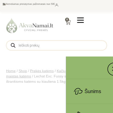
Nemokamas pristatymas paštomatais nuo 50€
0
Home
/
Shop
/
Prekės katėms
/
Kačių maistas
/
Sausas
maistas katėms
/
Lechat Exc. Fussy sausas pašaras
išrankioms katėms su kiauliena 1.5kg
Šunims