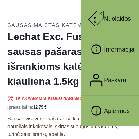
Nuolaidos
SAUSAS MAISTAS KATĖMS
Lechat Exc. Fussy
sausas pašaras
Informacija
išrankioms katėms su
kiauliena 1.5kg
Paskyra
12.15
€
TIK AKVANAMAI KLUBO NARIAMS
!
Įprasta kaina:
12.79
€
Apie mus
Sausas visavertis pašaras su kiauliena, ryžiais,
obuoliais ir kokosais, skirtas suaugusioms katėms,
turinčioms išrankų apetitą.