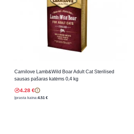
Carnilove Lamb&Wild Boar Adult Cat Sterilised
sausas pašaras katėms 0,4 kg
4.28
€
!
Įprasta kaina:
4.51
€