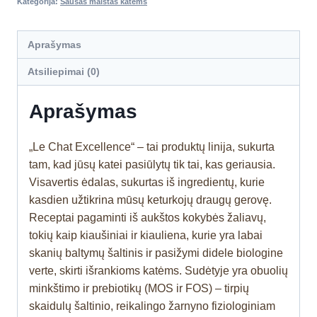
Kategorija:
Sausas maistas katėms
Aprašymas
Atsiliepimai (0)
Aprašymas
„Le Chat Excellence“ – tai produktų linija, sukurta
tam, kad jūsų katei pasiūlytų tik tai, kas geriausia.
Visavertis ėdalas, sukurtas iš ingredientų, kurie
kasdien užtikrina mūsų keturkojų draugų gerovę.
Receptai pagaminti iš aukštos kokybės žaliavų,
tokių kaip kiaušiniai ir kiauliena, kurie yra labai
skanių baltymų šaltinis ir pasižymi didele biologine
verte, skirti išrankioms katėms. Sudėtyje yra obuolių
minkštimo ir prebiotikų (MOS ir FOS) – tirpių
skaidulų šaltinio, reikalingo žarnyno fiziologiniam