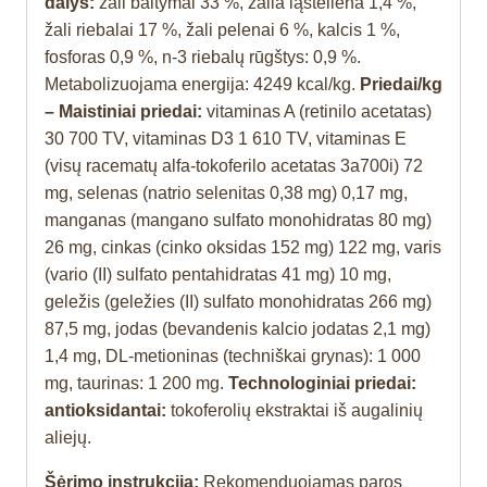
dalys:
žali baltymai 33 %, žalia ląsteliena 1,4 %,
žali riebalai 17 %, žali pelenai 6 %, kalcis 1 %,
fosforas 0,9 %, n-3 riebalų rūgštys: 0,9 %.
Metabolizuojama energija: 4249 kcal/kg.
Priedai/kg
– Maistiniai priedai:
vitaminas A (retinilo acetatas)
30 700 TV, vitaminas D3 1 610 TV, vitaminas E
(visų racematų alfa-tokoferilo acetatas 3a700i) 72
mg, selenas (natrio selenitas 0,38 mg) 0,17 mg,
manganas (mangano sulfato monohidratas 80 mg)
26 mg, cinkas (cinko oksidas 152 mg) 122 mg, varis
(vario (II) sulfato pentahidratas 41 mg) 10 mg,
geležis (geležies (II) sulfato monohidratas 266 mg)
87,5 mg, jodas (bevandenis kalcio jodatas 2,1 mg)
1,4 mg, DL-metioninas (techniškai grynas): 1 000
mg, taurinas: 1 200 mg.
Technologiniai priedai:
antioksidantai:
tokoferolių ekstraktai iš augalinių
aliejų.
Šėrimo instrukcija:
Rekomenduojamas paros