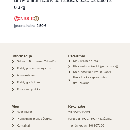
Brit Premium Cat Kitten sausas pašaras katėms
0,3kg
2.38
€
!
Įprasta kaina:
2.50
€
Informacija
Patarimai
Kiek reikia grunto?
Pirkimo - Pardavimo Taisyklės
Kiek maisto šuniui (pagal svorį)
Prekių pristatymo sąlygos
Kaip pasirinkti kraiką katei
Apmokėjimas
Koks kraikas geriausias
Prekių grąžinimas
graužikams
Privatumo politika
Mes
Rekvizitai
Apie įmonė
MB AKVANAMAI
Prekiaujami prekės ženklai
Ventos g. 49, LT-89147 Mažeikiai
Kontaktai
Įmonės kodas: 306367166