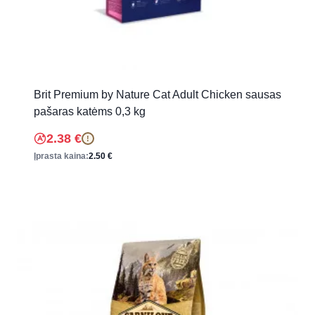
Brit Premium by Nature Cat Adult Chicken sausas
pašaras katėms 0,3 kg
2.38
€
!
Įprasta kaina:
2.50
€