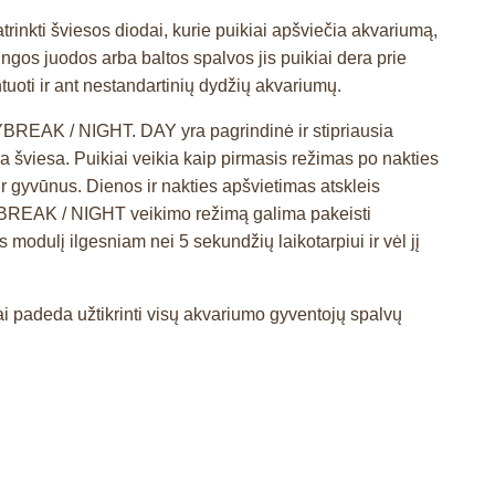
ti šviesos diodai, kurie puikiai apšviečia akvariumą,
ingos juodos arba baltos spalvos jis puikiai dera prie
ontuoti ir ant nestandartinių dydžių akvariumų.
BREAK / NIGHT. DAY yra pagrindinė ir stipriausia
šviesa. Puikiai veikia kaip pirmasis režimas po nakties
ir gyvūnus. Dienos ir nakties apšvietimas atskleis
DAYBREAK / NIGHT veikimo režimą galima pakeisti
modulį ilgesniam nei 5 sekundžių laikotarpiui ir vėl jį
adeda užtikrinti visų akvariumo gyventojų spalvų