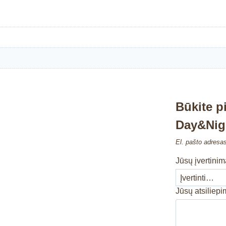
Būkite p
Day&Nigh
El. pašto adresa
Jūsų įvertini
Jūsų atsiliep