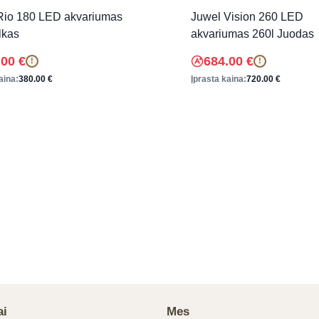
Rio 180 LED akvariumas
Juwel Vision 260 LED
lkas
akvariumas 260l Juodas
.00
€
684.00
€
!
!
aina:
380.00
€
Įprasta kaina:
720.00
€
ai
Mes