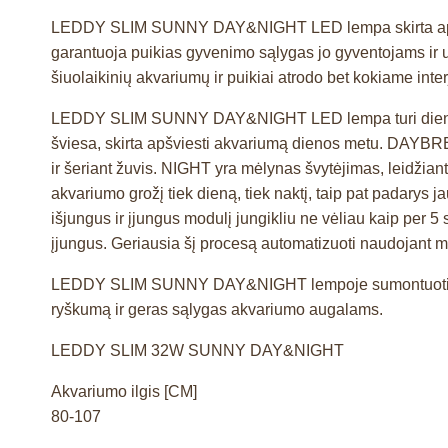
LEDDY SLIM SUNNY DAY&NIGHT LED lempa skirta apšviesti
garantuoja puikias gyvenimo sąlygas jo gyventojams ir uni
šiuolaikinių akvariumų ir puikiai atrodo bet kokiame interj
LEDDY SLIM SUNNY DAY&NIGHT LED lempa turi dienos ir 
šviesa, skirta apšviesti akvariumą dienos metu. DAYBRE
ir šeriant žuvis. NIGHT yra mėlynas švytėjimas, leidžiant
akvariumo grožį tiek dieną, tiek naktį, taip pat padary
išjungus ir įjungus modulį jungikliu ne vėliau kaip per 5
įjungus. Geriausia šį procesą automatizuoti naudojan
LEDDY SLIM SUNNY DAY&NIGHT lempoje sumontuoti LED d
ryškumą ir geras sąlygas akvariumo augalams.
LEDDY SLIM 32W SUNNY DAY&NIGHT
Akvariumo ilgis [CM]
80-107