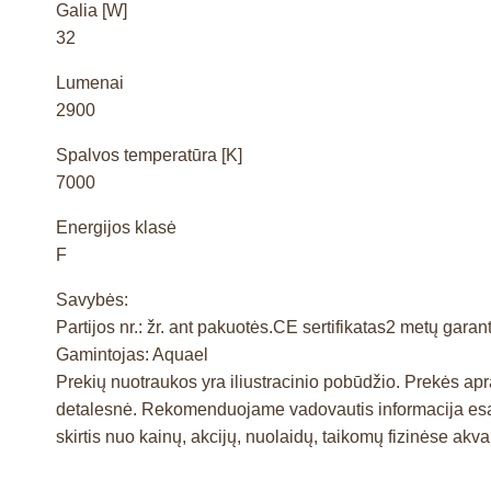
Galia [W]
32
Lumenai
2900
Spalvos temperatūra [K]
7000
Energijos klasė
F
Savybės:
Partijos nr.: žr. ant pakuotės.CE sertifikatas2 metų garant
Gamintojas: Aquael
Prekių nuotraukos yra iliustracinio pobūdžio. Prekės a
detalesnė. Rekomenduojame vadovautis informacija esan
skirtis nuo kainų, akcijų, nuolaidų, taikomų fizinėse ak