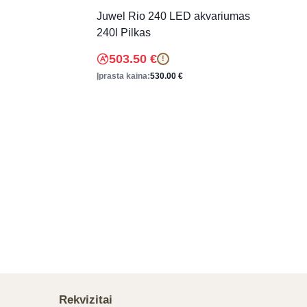
Juwel Rio 240 LED akvariumas
240l Pilkas
503.50
€
!
Įprasta kaina:
530.00
€
Rekvizitai