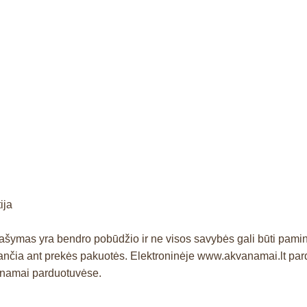
ija
prašymas yra bendro pobūdžio ir ne visos savybės gali būti pam
čia ant prekės pakuotės. Elektroninėje www.akvanamai.lt pardu
vanamai parduotuvėse.