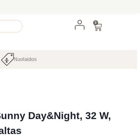
0
Nuolaidos
Sunny Day&Night, 32 W,
altas