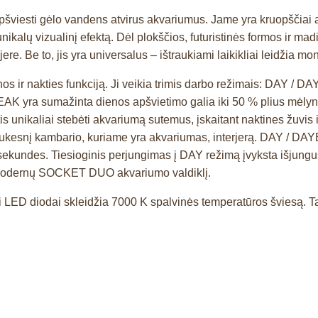
 gėlo vandens atvirus akvariumus. Jame yra kruopščiai atrink
kalų vizualinį efektą. Dėl plokščios, futuristinės formos ir mad
ere. Be to, jis yra universalus – ištraukiami laikikliai leidžia m
nakties funkciją. Ji veikia trimis darbo režimais: DAY / DAY
AK yra sumažinta dienos apšvietimo galia iki 50 % plius mėlyna 
is unikaliai stebėti akvariumą sutemus, įskaitant naktines žuvis 
s jaukesnį kambario, kuriame yra akvariumas, interjerą. DAY / 
 sekundes. Tiesioginis perjungimas į DAY režimą įvyksta išjungus 
t modernų SOCKET DUO akvariumo valdiklį.
iodai skleidžia 7000 K spalvinės temperatūros šviesą. Tai p