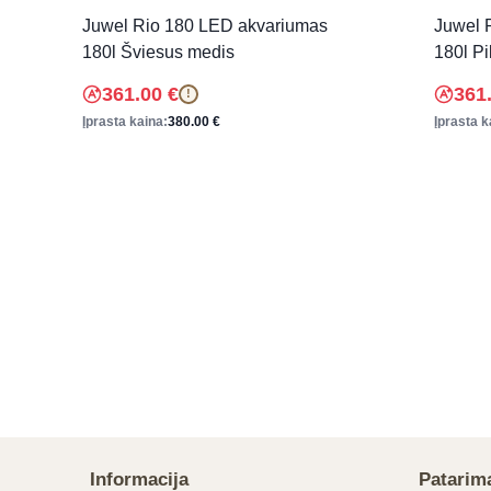
Juwel Rio 180 LED akvariumas
Juwel 
180l Šviesus medis
180l Pi
361.00
€
361
!
Įprasta kaina:
380.00
€
Įprasta k
Informacija
Patarim