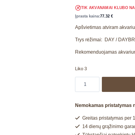
TIK AKVANAMAI KLUBO N
Įprasta kaina:
77.32
€
Apšvietimas atviram akvari
Trys rėžimai: DAY / DAYB
Rekomenduojamas akvariumo
Liko 3
Nemokamas pristatymas 
Greitas pristatymas per 1
14 dienų grąžinimo garan
Tūkstančiai patenkintų k