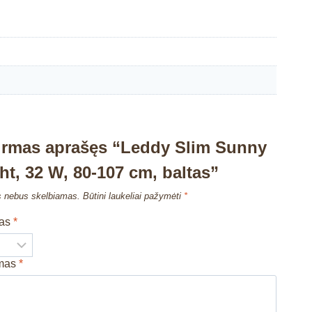
irmas aprašęs “Leddy Slim Sunny
t, 32 W, 80-107 cm, baltas”
s nebus skelbiamas.
Būtini laukeliai pažymėti
*
mas
*
imas
*