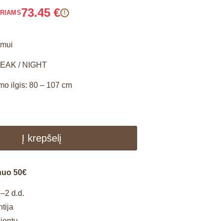
73.45
€
ARIAMS
!
umui
REAK / NIGHT
 ilgis: 80 – 107 cm
Į krepšelį
nuo 50€
–2 d.d.
tija
lientų