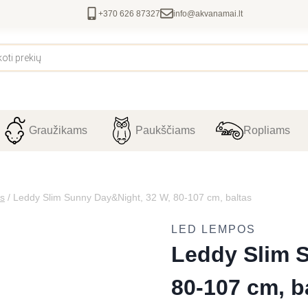
+370 626 87327
info@akvanamai.lt
Graužikams
Paukščiams
Ropliams
s
/
Leddy Slim Sunny Day&Night, 32 W, 80-107 cm, baltas
LED LEMPOS
Leddy Slim 
80-107 cm, b