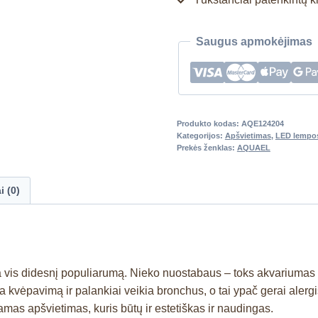
Saugus apmokėjimas
Produkto kodas:
AQE124204
Kategorijos:
Apšvietimas
,
LED lempo
Prekės ženklas:
AQUAEL
i (0)
na vis didesnį populiarumą. Nieko nuostabaus – toks akvariumas ne
a kvėpavimą ir palankiai veikia bronchus, o tai ypač gerai aler
as apšvietimas, kuris būtų ir estetiškas ir naudingas.