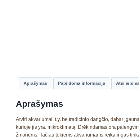
Aprašymas
Papildoma informacija
Atsiliepima
Aprašymas
Atviri akvariumai, t.y. be tradicinio dangčio, dabar įgau
kurioje jis yra, mikroklimatą. Drėkindamas orą palengvin
žmonėms. Tačiau tokiems akvariumams reikalingas tinkam