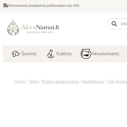
Nemokamas pristatymas paštomatais nuo 50€
Šunims
Katėms
Akvariumams
Home
/
Shop
/
Prekės akvariumams
/
Apšvietimas
/
LED lempo