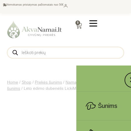
Nemokamas pristatymas paštomatais nuo 50€
0
Home
/
Shop
/
Prekės šunims
/
Namams šunims
/
Dubenėliai
šunims
/
Lėto ėdimo dubenėlis LickiMat Dog Slodog, juodas
Šunims