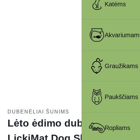
Katėms
Akvariumam
Graužikams
Paukščiams
DUBENĖLIAI ŠUNIMS
Lėto ėdimo dubenėlis
Ropliams
LickiMat Dog Slodog,