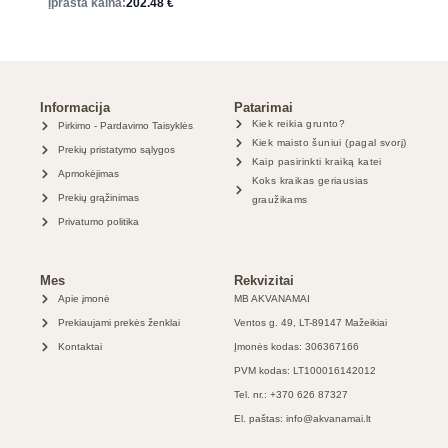
Įprasta kaina:
202.48
€
Informacija
Patarimai
Kiek reikia grunto?
Pirkimo - Pardavimo Taisyklės
Kiek maisto šuniui (pagal svorį)
Prekių pristatymo sąlygos
Kaip pasirinkti kraiką katei
Apmokėjimas
Koks kraikas geriausias
Prekių grąžinimas
graužikams
Privatumo politika
Mes
Rekvizitai
Apie įmonė
MB AKVANAMAI
Prekiaujami prekės ženklai
Ventos g. 49, LT-89147 Mažeikiai
Kontaktai
Įmonės kodas: 306367166
PVM kodas: LT100016142012
Tel. nr.: +370 626 87327
El. paštas: info@akvanamai.lt