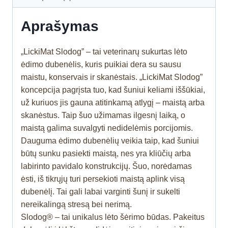
Aprašymas
„LickiMat Slodog” – tai veterinarų sukurtas lėto
ėdimo dubenėlis, kuris puikiai dera su sausu
maistu, konservais ir skanėstais. „LickiMat Slodog”
koncepcija pagrįsta tuo, kad šuniui keliami iššūkiai,
už kuriuos jis gauna atitinkamą atlygį – maistą arba
skanėstus. Taip šuo užimamas ilgesnį laiką, o
maistą galima suvalgyti nedidelėmis porcijomis.
Dauguma ėdimo dubenėlių veikia taip, kad šuniui
būtų sunku pasiekti maistą, nes yra kliūčių arba
labirinto pavidalo konstrukcijų. Šuo, norėdamas
ėsti, iš tikrųjų turi persekioti maistą aplink visą
dubenėlį. Tai gali labai varginti šunį ir sukelti
nereikalingą stresą bei nerimą.
Slodog® – tai unikalus lėto šėrimo būdas. Pakeitus