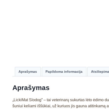
Aprašymas
Papildoma informacija
Atsiliepima
Aprašymas
„LickiMat Slodog” – tai veterinarų sukurtas lėto ėdimo d
šuniui keliami iššūkiai, už kuriuos jis gauna atitinkamą