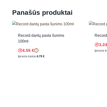
Panašūs produktai
Record dantų pasta šunims
Record 
100ml
3.2
4.55
€
!
Įprasta k
Įprasta kaina:
4.79
€