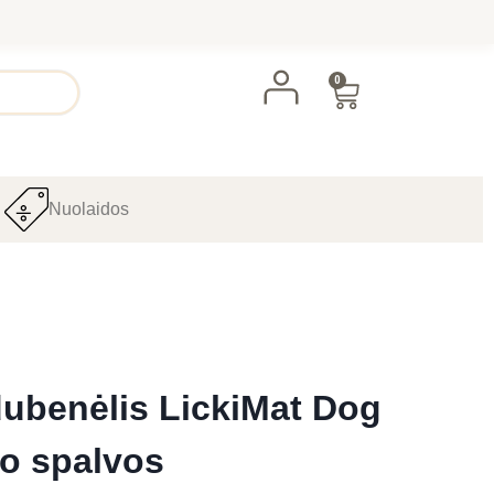
0
Nuolaidos
ubenėlis LickiMat Dog
io spalvos