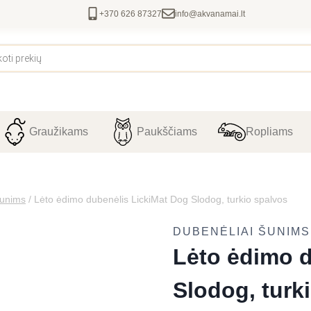
+370 626 87327
info@akvanamai.lt
Graužikams
Paukščiams
Ropliams
šunims
/
Lėto ėdimo dubenėlis LickiMat Dog Slodog, turkio spalvos
DUBENĖLIAI ŠUNIMS
Lėto ėdimo d
Slodog, turk