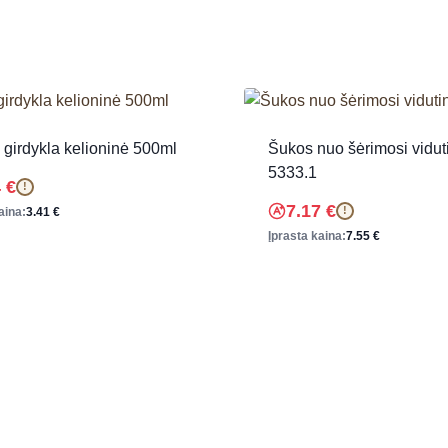
girdykla kelioninė 500ml
Šukos nuo šėrimosi vidut
5333.1
4
€
!
7.17
€
!
aina:
3.41
€
Įprasta kaina:
7.55
€