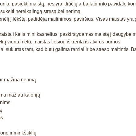
u pasiekti maistą, nes yra kliūčių arba labirinto pavidalo konstr
r sukelti nereikalingą stresą bei nerimą.
lį į lėkštę, padidėja maitinimosi paviršius. Visas maistas yra g
maistą į kelis mini kasnelius, paskirstydamas maistą į daugybę 
lių vienu metu, maistas tiesiog iškrenta iš atviros burnos.
iai sukurtas tam, kad būtų galima ramiai ir be streso maitintis.
į ir mažina nerimą
ma mažiau kalorijų
unims.
ą
ms
ono ir minkštiklių