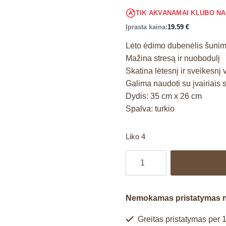
TIK AKVANAMAI KLUBO N
Įprasta kaina:
19.59
€
Lėto ėdimo dubenėlis šuni
Mažina stresą ir nuobodulį
Skatina lėtesnį ir sveikesnį
Galima naudoti su įvairiais 
Dydis: 35 cm x 26 cm
Spalva: turkio
Liko 4
Nemokamas pristatymas 
Greitas pristatymas per 1