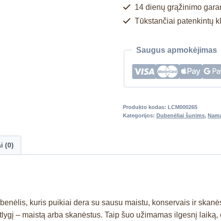
14 dienų grąžinimo garan
Tūkstančiai patenkintų k
Saugus apmokėjimas
Produkto kodas:
LCM000265
Kategorijos:
Dubenėliai šunims
,
Nama
i (0)
ubenėlis, kuris puikiai dera su sausu maistu, konservais ir skanė
 atlygį – maistą arba skanėstus. Taip šuo užimamas ilgesnį laiką,