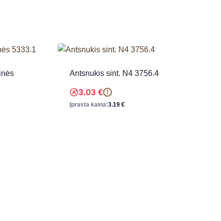
inės
Antsnukis sint. N4 3756.4
3.03
€
!
Įprasta kaina:
3.19
€