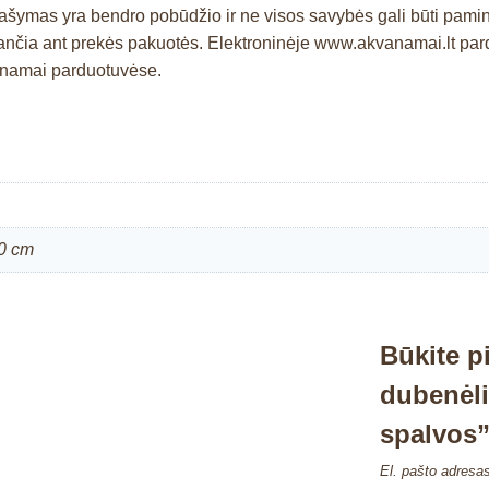
prašymas yra bendro pobūdžio ir ne visos savybės gali būti pam
čia ant prekės pakuotės. Elektroninėje www.akvanamai.lt pardu
kvanamai parduotuvėse.
0 cm
Būkite p
dubenėli
spalvos
El. pašto adresa