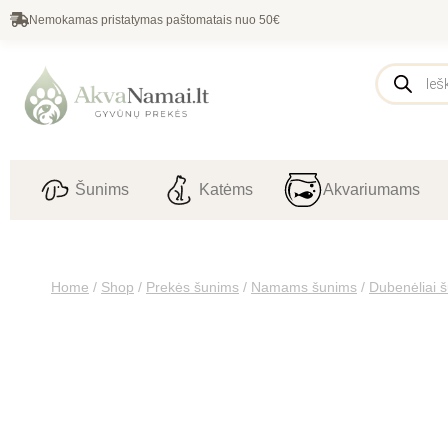
Nemokamas pristatymas paštomatais nuo 50€
Šunims
Katėms
Akvariumams
Home
/
Shop
/
Prekės šunims
/
Namams šunims
/
Dubenėliai 