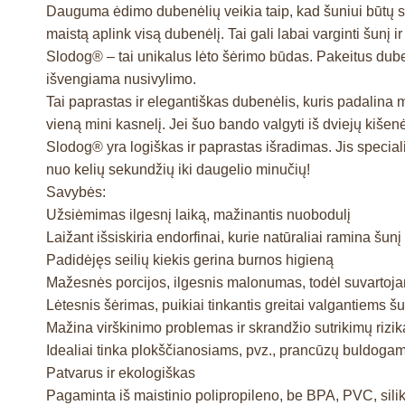
Dauguma ėdimo dubenėlių veikia taip, kad šuniui būtų sunk
maistą aplink visą dubenėlį. Tai gali labai varginti šunį i
Slodog® – tai unikalus lėto šėrimo būdas. Pakeitus dubenė
išvengiama nusivylimo.
Tai paprastas ir elegantiškas dubenėlis, kuris padalina 
vieną mini kasnelį. Jei šuo bando valgyti iš dviejų kišenė
Slodog® yra logiškas ir paprastas išradimas. Jis special
nuo kelių sekundžių iki daugelio minučių!
Savybės:
Užsiėmimas ilgesnį laiką, mažinantis nuobodulį
Laižant išsiskiria endorfinai, kurie natūraliai ramina šun
Padidėjęs seilių kiekis gerina burnos higieną
Mažesnės porcijos, ilgesnis malonumas, todėl suvartoja
Lėtesnis šėrimas, puikiai tinkantis greitai valgantiems š
Mažina virškinimo problemas ir skrandžio sutrikimų rizik
Idealiai tinka plokščianosiams, pvz., prancūzų buldoga
Patvarus ir ekologiškas
Pagaminta iš maistinio polipropileno, be BPA, PVC, silik