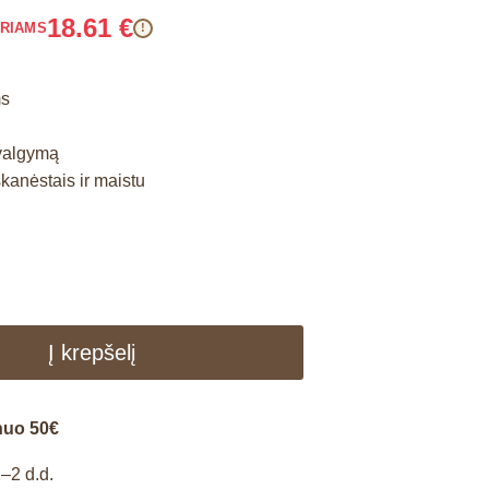
18.61
€
ARIAMS
!
ms
 valgymą
skanėstais ir maistu
Į krepšelį
nuo 50€
–2 d.d.