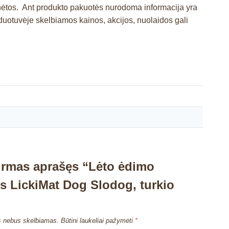
inėtos. Ant produkto pakuotės nurodoma informacija yra
otuvėje skelbiamos kainos, akcijos, nuolaidos gali
irmas aprašęs “Lėto ėdimo
s LickiMat Dog Slodog, turkio
”
s nebus skelbiamas.
Būtini laukeliai pažymėti
*