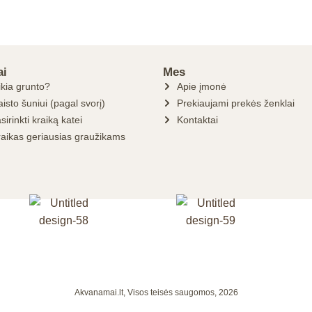
ai
Mes
ikia grunto?
Apie įmonė
isto šuniui (pagal svorį)
Prekiaujami prekės ženklai
sirinkti kraiką katei
Kontaktai
raikas geriausias graužikams
Akvanamai.lt, Visos teisės saugomos, 2026