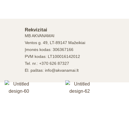
Rekvizitai
MB AKVANAMAI
Ventos g. 49, LT-89147 Mažeikiai
Įmonės kodas: 306367166
PVM kodas: LT100016142012
Tel. nr.: +370 626 87327
El. paštas: info@akvanamai.lt