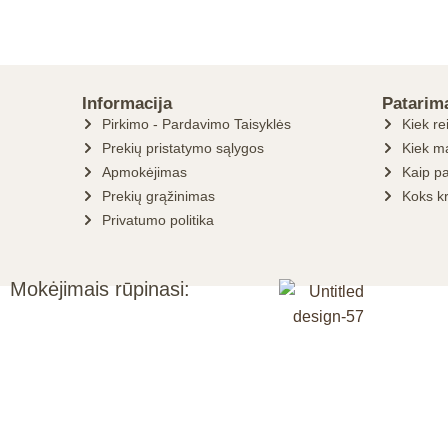
Informacija
Patarim
Pirkimo - Pardavimo Taisyklės
Kiek re
Prekių pristatymo sąlygos
Kiek ma
Apmokėjimas
Kaip pa
Prekių grąžinimas
Koks k
Privatumo politika
Mokėjimais rūpinasi: