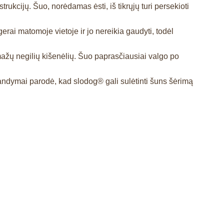
ukcijų. Šuo, norėdamas ėsti, iš tikrųjų turi persekioti
erai matomoje vietoje ir jo nereikia gaudyti, todėl
mažų negilių kišenėlių. Šuo paprasčiausiai valgo po
 Bandymai parodė, kad slodog® gali sulėtinti šuns šėrimą