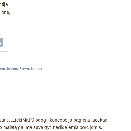
tija
lientų
ms šunims
,
Prekės šunims
stais. „LickiMat Slodog” koncepcija pagrįsta tuo, kad
 o maistą galima suvalgyti nedidelėmis porcijomis.