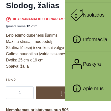
Slodog, žalias
Nuolaidos
12.09
€
TIK AKVANAMAI KLUBO NARIAMS
!
Įprasta kaina:
12.73
€
Lėto ėdimo dubenėlis šunims
Informacija
Mažina stresą ir nuobodulį
Skatina lėtesnį ir sveikesnį valgymą
Galima naudoti su įvairiais skanėstais ir maistu
Dydis: 25 cm x 19 cm
Paskyra
Spalva: žalia
Liko 2
Apie mus
Į krepšelį
Nemokamas pristatymas nuo 50€