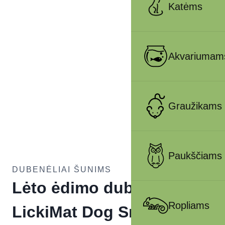
Katėms
Akvariumam
Graužikams
Paukščiams
DUBENĖLIAI ŠUNIMS
Lėto ėdimo dubenėlis
Ropliams
LickiMat Dog Small