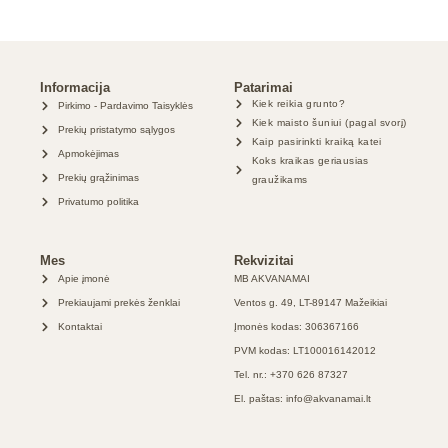
Informacija
Patarimai
Kiek reikia grunto?
Pirkimo - Pardavimo Taisyklės
Kiek maisto šuniui (pagal svorį)
Prekių pristatymo sąlygos
Kaip pasirinkti kraiką katei
Apmokėjimas
Koks kraikas geriausias
Prekių grąžinimas
graužikams
Privatumo politika
Mes
Rekvizitai
Apie įmonė
MB AKVANAMAI
Prekiaujami prekės ženklai
Ventos g. 49, LT-89147 Mažeikiai
Kontaktai
Įmonės kodas: 306367166
PVM kodas: LT100016142012
Tel. nr.: +370 626 87327
El. paštas: info@akvanamai.lt