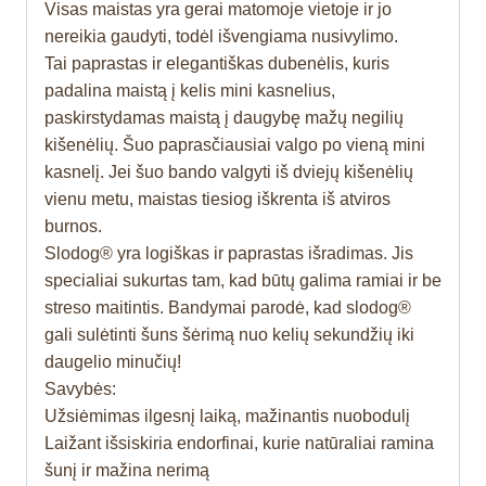
Visas maistas yra gerai matomoje vietoje ir jo
nereikia gaudyti, todėl išvengiama nusivylimo.
Tai paprastas ir elegantiškas dubenėlis, kuris
padalina maistą į kelis mini kasnelius,
paskirstydamas maistą į daugybę mažų negilių
kišenėlių. Šuo paprasčiausiai valgo po vieną mini
kasnelį. Jei šuo bando valgyti iš dviejų kišenėlių
vienu metu, maistas tiesiog iškrenta iš atviros
burnos.
Slodog® yra logiškas ir paprastas išradimas. Jis
specialiai sukurtas tam, kad būtų galima ramiai ir be
streso maitintis. Bandymai parodė, kad slodog®
gali sulėtinti šuns šėrimą nuo kelių sekundžių iki
daugelio minučių!
Savybės:
Užsiėmimas ilgesnį laiką, mažinantis nuobodulį
Laižant išsiskiria endorfinai, kurie natūraliai ramina
šunį ir mažina nerimą