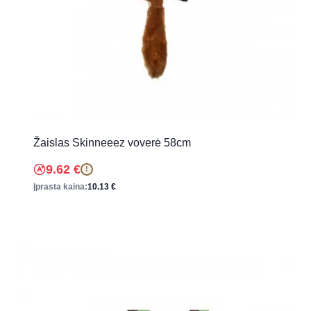
Žaislas Skinneeez voverė 58cm
9.62
€
!
Įprasta kaina:
10.13
€