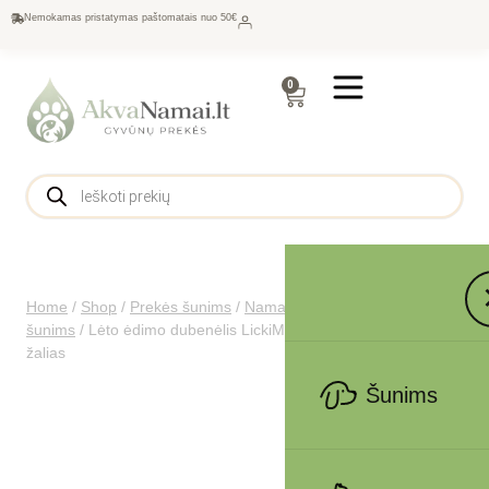
Nemokamas pristatymas paštomatais nuo 50€
0
Home
/
Shop
/
Prekės šunims
/
Namams šunims
/
Dubenėliai
šunims
/
Lėto ėdimo dubenėlis LickiMat Dog Small Slodog,
žalias
Šunims