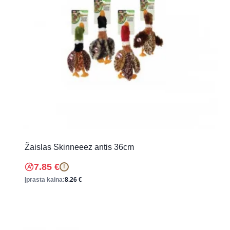
Žaislas Skinneeez antis 36cm
7.85
€
!
Įprasta kaina:
8.26
€