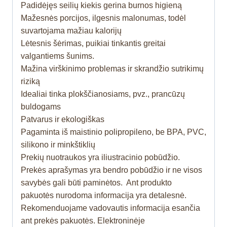
Padidėjęs seilių kiekis gerina burnos higieną
Mažesnės porcijos, ilgesnis malonumas, todėl
suvartojama mažiau kalorijų
Lėtesnis šėrimas, puikiai tinkantis greitai
valgantiems šunims.
Mažina virškinimo problemas ir skrandžio sutrikimų
riziką
Idealiai tinka plokščianosiams, pvz., prancūzų
buldogams
Patvarus ir ekologiškas
Pagaminta iš maistinio polipropileno, be BPA, PVC,
silikono ir minkštiklių
Prekių nuotraukos yra iliustracinio pobūdžio.
Prekės aprašymas yra bendro pobūdžio ir ne visos
savybės gali būti paminėtos. Ant produkto
pakuotės nurodoma informacija yra detalesnė.
Rekomenduojame vadovautis informacija esančia
ant prekės pakuotės. Elektroninėje