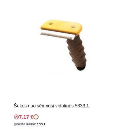
Šukos nuo šėrimosi vidutinės 5333.1
7.17
€
!
Įprasta kaina:
7.55
€