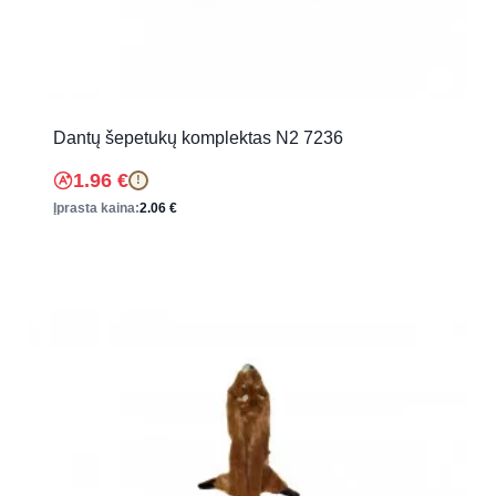
Dantų šepetukų komplektas N2 7236
1.96
€
!
Įprasta kaina:
2.06
€