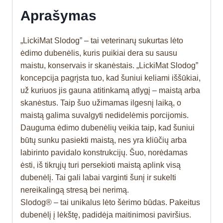
Aprašymas
„LickiMat Slodog” – tai veterinarų sukurtas lėto
ėdimo dubenėlis, kuris puikiai dera su sausu
maistu, konservais ir skanėstais. „LickiMat Slodog”
koncepcija pagrįsta tuo, kad šuniui keliami iššūkiai,
už kuriuos jis gauna atitinkamą atlygį – maistą arba
skanėstus. Taip šuo užimamas ilgesnį laiką, o
maistą galima suvalgyti nedidelėmis porcijomis.
Dauguma ėdimo dubenėlių veikia taip, kad šuniui
būtų sunku pasiekti maistą, nes yra kliūčių arba
labirinto pavidalo konstrukcijų. Šuo, norėdamas
ėsti, iš tikrųjų turi persekioti maistą aplink visą
dubenėlį. Tai gali labai varginti šunį ir sukelti
nereikalingą stresą bei nerimą.
Slodog® – tai unikalus lėto šėrimo būdas. Pakeitus
dubenėlį į lėkštę, padidėja maitinimosi paviršius.