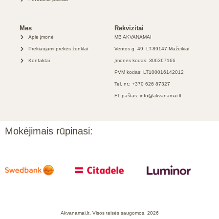
Mes
Rekvizitai
Apie įmonė
MB AKVANAMAI
Prekiaujami prekės ženklai
Ventos g. 49, LT-89147 Mažeikiai
Kontaktai
Įmonės kodas: 306367166
PVM kodas: LT100016142012
Tel. nr.: +370 626 87327
El. paštas: info@akvanamai.lt
Mokėjimais rūpinasi:
Akvanamai.lt, Visos teisės saugomos, 2026