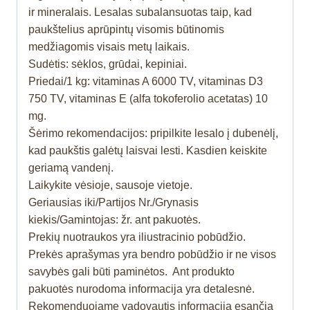
ir mineralais. Lesalas subalansuotas taip, kad
paukštelius aprūpintų visomis būtinomis
medžiagomis visais metų laikais.
Sudėtis: sėklos, grūdai, kepiniai.
Priedai/1 kg: vitaminas A 6000 TV, vitaminas D3
750 TV, vitaminas E (alfa tokoferolio acetatas) 10
mg.
Šėrimo rekomendacijos: pripilkite lesalo į dubenėlį,
kad paukštis galėtų laisvai lesti. Kasdien keiskite
geriamą vandenį.
Laikykite vėsioje, sausoje vietoje.
Geriausias iki/Partijos Nr./Grynasis
kiekis/Gamintojas: žr. ant pakuotės.
Prekių nuotraukos yra iliustracinio pobūdžio.
Prekės aprašymas yra bendro pobūdžio ir ne visos
savybės gali būti paminėtos. Ant produkto
pakuotės nurodoma informacija yra detalesnė.
Rekomenduojame vadovautis informacija esančia