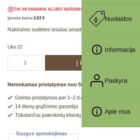
3.45
€
TIK AKVANAMAI KLUBO NARIAMS
!
Nuolaidos
Įprasta kaina:
3.63
€
Natūralios sudėties lesalas amadinams.
Liko 22
Informacija
Į krepšelį
Paskyra
Nemokamas pristatymas nuo 50€
Greitas pristatymas per 1–2 d.d.
14 dienų grąžinimo garantija
Apie mus
Tūkstančiai patenkintų klientų
Saugus apmokėjimas