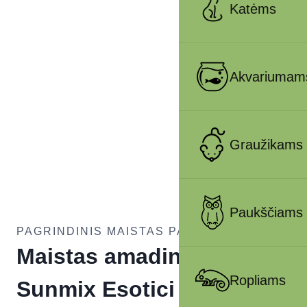
Katėms
Akvariumam
Graužikams
Paukščiams
PAGRINDINIS MAISTAS PAUKŠČIAMS
Maistas amadinams
Ropliams
Sunmix Esotici 850 g