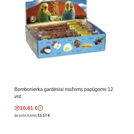
Bombonierka gardėsiai mažoms papūgoms 12
vnt.
10.61
€
!
Įprasta kaina:
11.17
€