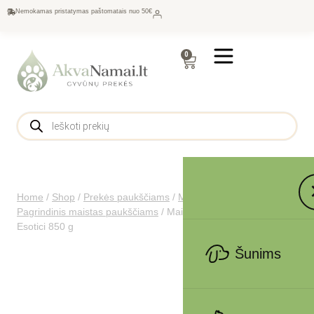
Nemokamas pristatymas paštomatais nuo 50€
0
Home
/
Shop
/
Prekės paukščiams
/
Maistas paukščiams
/
Pagrindinis maistas paukščiams
/
Maistas amadinams Sunmix
Esotici 850 g
Šunims