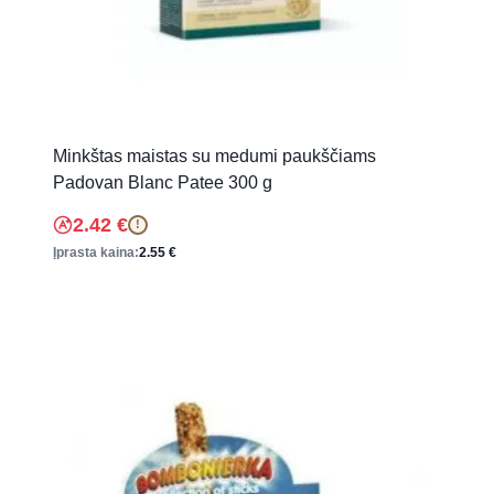
Minkštas maistas su medumi paukščiams
Padovan Blanc Patee 300 g
2.42
€
!
Įprasta kaina:
2.55
€