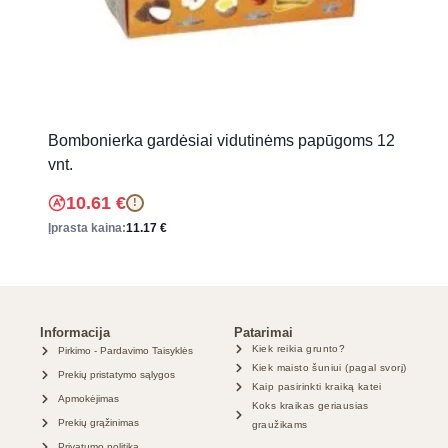
Bombonierka gardėsiai vidutinėms papūgoms 12
vnt.
10.61
€
!
Įprasta kaina:
11.17
€
Informacija
Patarimai
Kiek reikia grunto?
Pirkimo - Pardavimo Taisyklės
Kiek maisto šuniui (pagal svorį)
Prekių pristatymo sąlygos
Kaip pasirinkti kraiką katei
Apmokėjimas
Koks kraikas geriausias
Prekių grąžinimas
graužikams
Privatumo politika