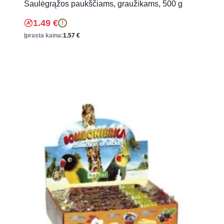
Saulėgrąžos paukščiams, graužikams, 500 g
1.49
€
!
Įprasta kaina:
1.57
€