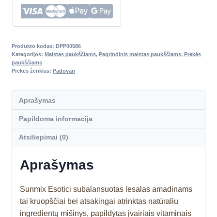
Produkto kodas:
DPP00586
Kategorijos:
Maistas paukščiams
,
Pagrindinis maistas paukščiams
,
Prekės
paukščiams
Prekės ženklas:
Padovan
Aprašymas
Papildoma informacija
Atsiliepimai (0)
Aprašymas
Sunmix Esotici subalansuotas lesalas amadinams
tai kruopščiai bei atsakingai atrinktas natūraliu
ingredientų mišinys, papildytas įvairiais vitaminais