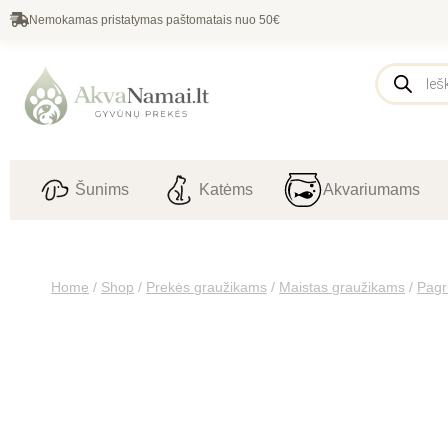
Nemokamas pristatymas paštomatais nuo 50€
Šunims
Katėms
Akvariumams
Home
/
Shop
/
Prekės graužikams
/
Maistas graužikams
/
Pagr