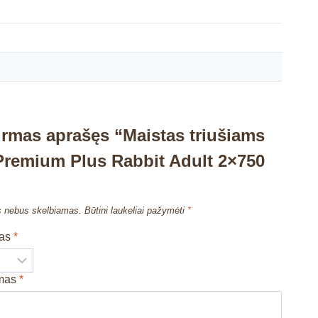
irmas aprašęs “Maistas triušiams
 Premium Plus Rabbit Adult 2×750
s nebus skelbiamas.
Būtini laukeliai pažymėti
*
mas
*
imas
*