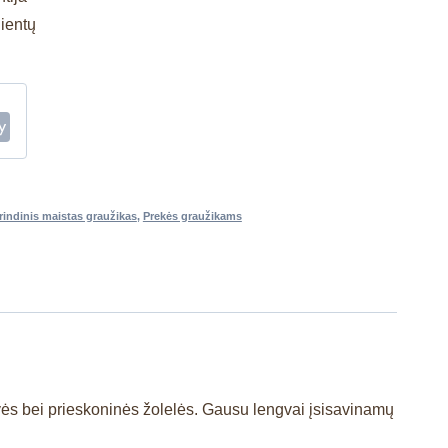
lientų
rindinis maistas graužikas
,
Prekės graužikams
ovės bei prieskoninės žolelės. Gausu lengvai įsisavinamų