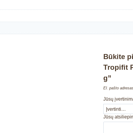
Būkite p
Tropifit
g”
El. pašto adresa
Jūsų įvertini
Jūsų atsiliep