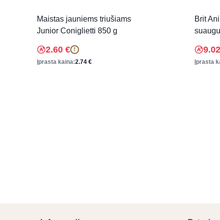
Maistas jauniems triušiams
Brit An
Junior Coniglietti 850 g
suaugu
2.60
€
9.0
!
Įprasta kaina:
2.74
€
Įprasta k