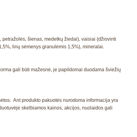
petražolės, šienas, medetkų žiedai), vaisiai (džiovinti
 1,5%, linų sėmenys granulėmis 1,5%), mineralai.
ro norma gali būti mažesnė, je papildomai duodama šviežių
inėtos. Ant produkto pakuotės nurodoma informacija yra
otuvėje skelbiamos kainos, akcijos, nuolaidos gali