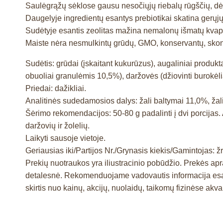
Saulėgrąžų sėklose gausu nesočiųjų riebalų rūgščių, dėl 
Daugelyje ingredientų esantys prebiotikai skatina gerųjų ž
Sudėtyje esantis zeolitas mažina nemalonų išmatų kvap
Maiste nėra nesmulkintų grūdų, GMO, konservantų, skonio 
Sudėtis: grūdai (įskaitant kukurūzus), augaliniai produkt
obuoliai granulėmis 10,5%), daržovės (džiovinti burokė
Priedai: dažikliai.
Analitinės sudedamosios dalys: žali baltymai 11,0%, žali
Šėrimo rekomendacijos: 50-80 g padalinti į dvi porcijas.
daržovių ir žolelių.
Laikyti sausoje vietoje.
Geriausias iki/Partijos Nr./Grynasis kiekis/Gamintojas: žr
Prekių nuotraukos yra iliustracinio pobūdžio. Prekės a
detalesnė. Rekomenduojame vadovautis informacija esan
skirtis nuo kainų, akcijų, nuolaidų, taikomų fizinėse ak