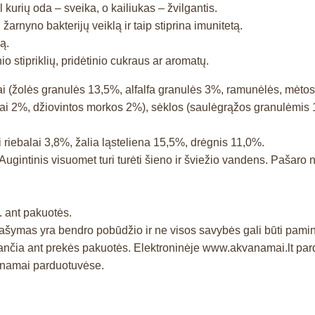
kurių oda – sveika, o kailiukas – žvilgantis.
arnyno bakterijų veiklą ir taip stiprina imunitetą.
ą.
stipriklių, pridėtinio cukraus ar aromatų.
ai (žolės granulės 13,5%, alfalfa granulės 3%, ramunėlės, mėtos, 
liai 2%, džiovintos morkos 2%), sėklos (saulėgrąžos granulėmis
 riebalai 3,8%, žalia ląsteliena 15,5%, drėgnis 11,0%.
 Augintinis visuomet turi turėti šieno ir šviežio vandens. Paša
. ant pakuotės.
prašymas yra bendro pobūdžio ir ne visos savybės gali būti pam
čia ant prekės pakuotės. Elektroninėje www.akvanamai.lt pardu
vanamai parduotuvėse.