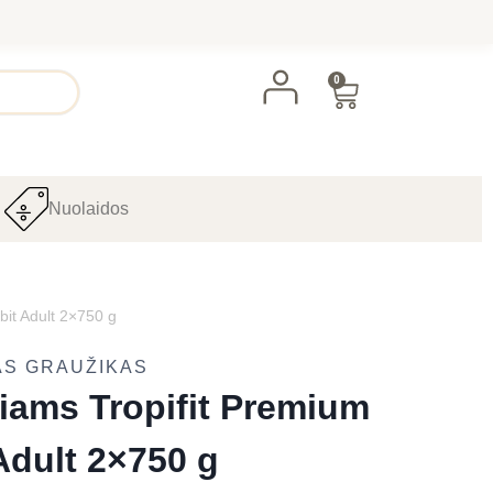
0
Nuolaidos
bit Adult 2×750 g
AS GRAUŽIKAS
šiams Tropifit Premium
Adult 2×750 g