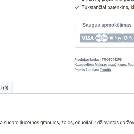
Tūkstančiai patenkintų k
Saugus apmokėjimas
Produkto kodas:
TRO50442PK
Kategorijos:
Maistas graužikams
,
Pag
Prekės ženklas:
Tropifit
i (0)
ą sudaro liucernos granulės, žolės, obuoliai ir džiovintos darž