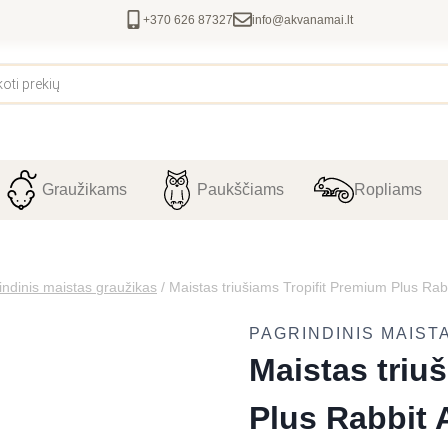
+370 626 87327
info@akvanamai.lt
Graužikams
Paukščiams
Ropliams
indinis maistas graužikas
/
Maistas triušiams Tropifit Premium Plus Rab
PAGRINDINIS MAIST
Maistas triu
Plus Rabbit 