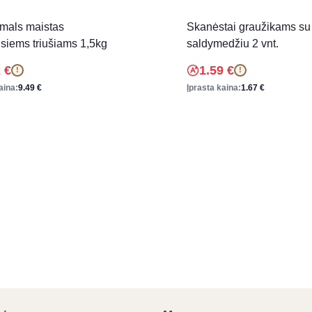
imals maistas
Skanėstai graužikams su
siems triušiams 1,5kg
saldymedžiu 2 vnt.
2
€
1.59
€
!
!
aina:
9.49
€
Įprasta kaina:
1.67
€