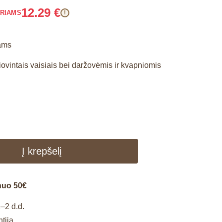
12.29
€
ARIAMS
!
ams
ovintais vaisiais bei daržovėmis ir kvapniomis
Į krepšelį
nuo 50€
–2 d.d.
tija