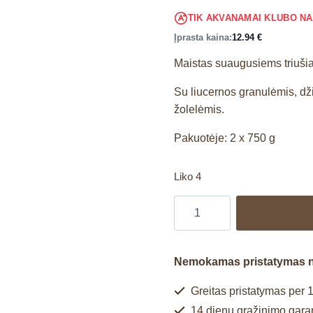
TIK AKVANAMAI KLUBO N
Įprasta kaina:
12.94
€
Maistas suaugusiems triuši
Su liucernos granulėmis, dži
žolelėmis.
Pakuotėje: 2 x 750 g
Liko 4
Nemokamas pristatymas 
Greitas pristatymas per 1
14 dienų grąžinimo garan