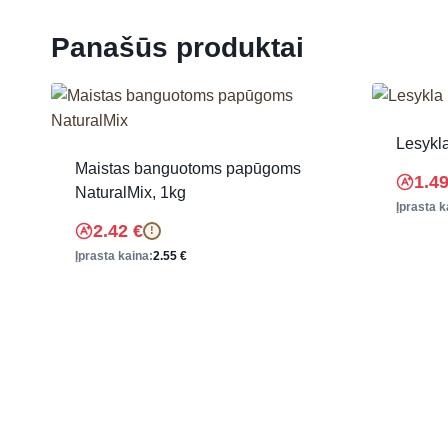
Panašūs produktai
Lesykl
Maistas banguotoms papūgoms
1.4
NaturalMix, 1kg
Įprasta k
2.42
€
!
Įprasta kaina:
2.55
€