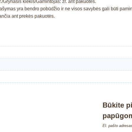
Nr./Grynasis kiekis/Gamintojas: žr. ant pakuotės.
prašymas yra bendro pobūdžio ir ne visos savybės gali būti pam
nčia ant prekės pakuotės.
Būkite p
papūgom
El. pašto adresa