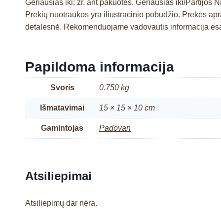
Geriausias iki: žr. ant pakuotės. Geriausias iki/Partijos 
Prekių nuotraukos yra iliustracinio pobūdžio. Prekės a
detalesnė. Rekomenduojame vadovautis informacija esa
Papildoma informacija
Svoris
0.750 kg
Išmatavimai
15 × 15 × 10 cm
Gamintojas
Padovan
Atsiliepimai
Atsiliepimų dar nėra.