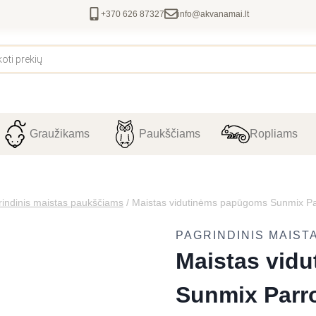
+370 626 87327
info@akvanamai.lt
Graužikams
Paukščiams
Ropliams
indinis maistas paukščiams
/
Maistas vidutinėms papūgoms Sunmix Par
PAGRINDINIS MAIST
Maistas vid
Sunmix Parro