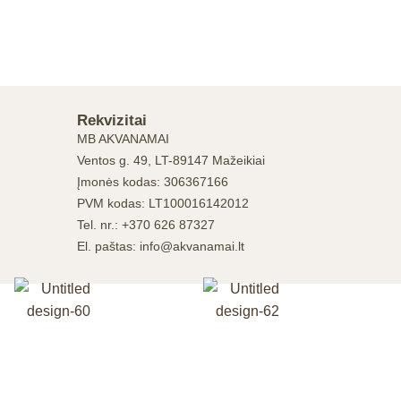
Rekvizitai
MB AKVANAMAI
Ventos g. 49, LT-89147 Mažeikiai
Įmonės kodas: 306367166
PVM kodas: LT100016142012
Tel. nr.: +370 626 87327
El. paštas: info@akvanamai.lt