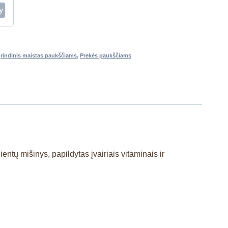
rindinis maistas paukščiams
,
Prekės paukščiams
ntų mišinys, papildytas įvairiais vitaminais ir