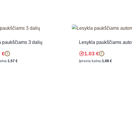
a paukščiams 3 dalių
Lesykla paukščiams aut
9
€
1.03
€
!
!
aina:
1.57
€
Įprasta kaina:
1.08
€