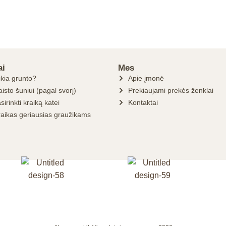
ai
Mes
ikia grunto?
Apie įmonė
isto šuniui (pagal svorį)
Prekiaujami prekės ženklai
sirinkti kraiką katei
Kontaktai
raikas geriausias graužikams