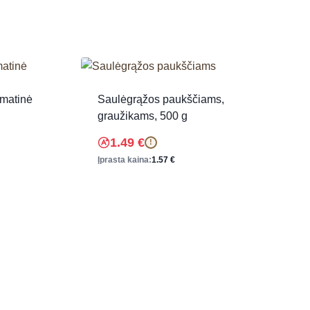
omatinė
Saulėgrąžos paukščiams,
graužikams, 500 g
1.49
€
!
Įprasta kaina:
1.57
€