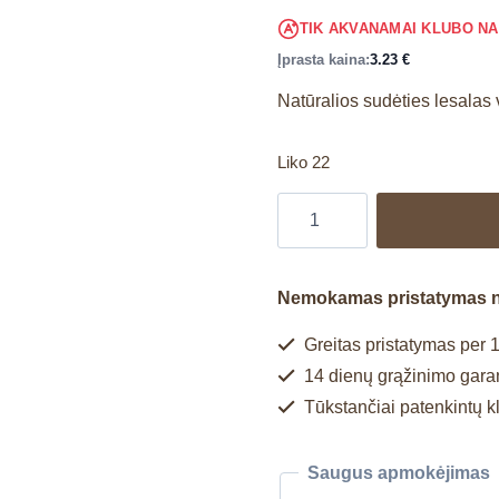
TIK AKVANAMAI KLUBO N
Įprasta kaina:
3.23
€
Natūralios sudėties lesala
Liko 22
Nemokamas pristatymas 
Greitas pristatymas per 1
14 dienų grąžinimo garan
Tūkstančiai patenkintų k
Saugus apmokėjimas