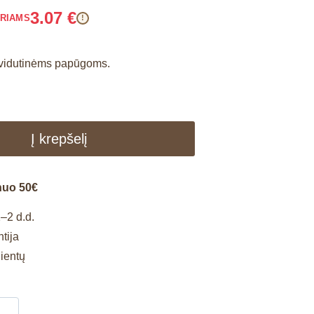
3.07
€
ARIAMS
!
s vidutinėms papūgoms.
Į krepšelį
nuo 50€
–2 d.d.
tija
lientų