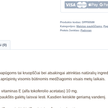
Produkto kodas:
DPP00588
Kategorijos:
Maistas paukščiams
,
Pag
Prekės ženklas:
Padovan
i (0)
ūgoms tai kruopščiai bei atsakingai atrinktas natūralių ingredie
 aprūpintų visomis būtinomis medžiagomis visais metų laikais.
vitaminas E (alfa tokoferolio acetatas) 10 mg.
paukštis galėtų laisvai lesti. Kasdien keiskite geriamą vandenį.