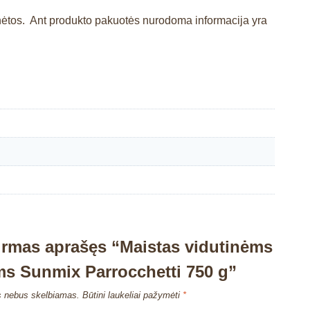
inėtos. Ant produkto pakuotės nurodoma informacija yra
irmas aprašęs “Maistas vidutinėms
s Sunmix Parrocchetti 750 g”
s nebus skelbiamas.
Būtini laukeliai pažymėti
*