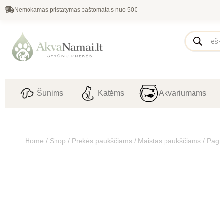
Nemokamas pristatymas paštomatais nuo 50€
Šunims
Katėms
Akvariumams
Home
/
Shop
/
Prekės paukščiams
/
Maistas paukščiams
/
Pagr