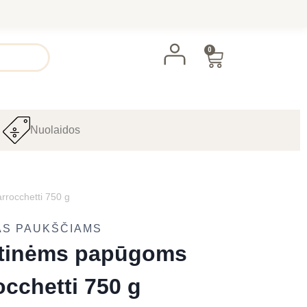
0
Nuolaidos
rocchetti 750 g
AS PAUKŠČIAMS
utinėms papūgoms
cchetti 750 g