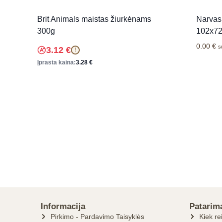
Brit Animals maistas žiurkėnams
Narvas 
300g
102x72
0.00
€
s
3.12
€
!
Įprasta kaina:
3.28
€
Informacija
Patarim
Pirkimo - Pardavimo Taisyklės
Kiek re