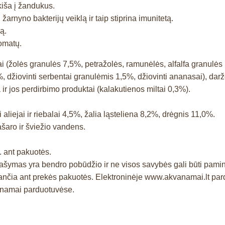
kiša į žandukus.
arnyno bakterijų veiklą ir taip stiprina imunitetą.
ą.
romatų.
ai (žolės granulės 7,5%, petražolės, ramunėlės, alfalfa granulės 
2%, džiovinti serbentai granulėmis 1,5%, džiovinti ananasai), dar
r jos perdirbimo produktai (kalakutienos miltai 0,3%).
aliejai ir riebalai 4,5%, žalia ląsteliena 8,2%, drėgnis 11,0%.
ašaro ir šviežio vandens.
. ant pakuotės.
prašymas yra bendro pobūdžio ir ne visos savybės gali būti pam
čia ant prekės pakuotės. Elektroninėje www.akvanamai.lt pardu
vanamai parduotuvėse.