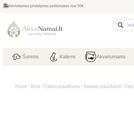
Nemokamas pristatymas paštomatais nuo 50€
Šunims
Katėms
Akvariumams
Home
/
Shop
/
Prekės graužikams
/
Maistas graužikams
/
Pagr