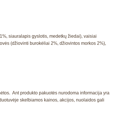
1%, siauralapis gyslotis, medetkų žiedai), vaisiai
žovės (džiovinti burokėliai 2%, džiovintos morkos 2%),
inėtos. Ant produkto pakuotės nurodoma informacija yra
otuvėje skelbiamos kainos, akcijos, nuolaidos gali