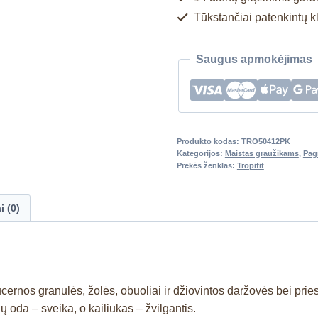
Tūkstančiai patenkintų k
Saugus apmokėjimas
Produkto kodas:
TRO50412PK
Kategorijos:
Maistas graužikams
,
Pag
Prekės ženklas:
Tropifit
i (0)
cernos granulės, žolės, obuoliai ir džiovintos daržovės bei pri
 oda – sveika, o kailiukas – žvilgantis.