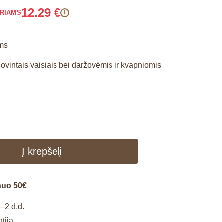
12.29
€
ARIAMS
!
ams
ovintais vaisiais bei daržovėmis ir kvapniomis
Į krepšelį
nuo 50€
–2 d.d.
tija