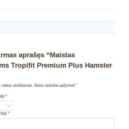
irmas aprašęs “Maistas
ms Tropifit Premium Plus Hamster
”
s nebus skelbiamas.
Būtini laukeliai pažymėti
*
mas
*
imas
*