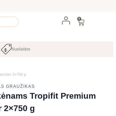
0
Nuolaidos
Hamster 2×750 g
AS GRAUŽIKAS
kėnams Tropifit Premium
r 2×750 g