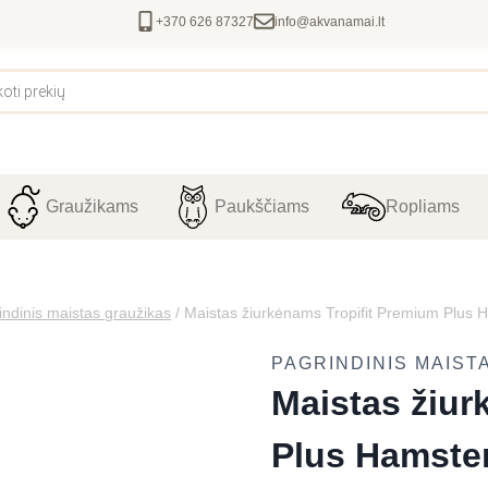
+370 626 87327
info@akvanamai.lt
Graužikams
Paukščiams
Ropliams
indinis maistas graužikas
/
Maistas žiurkėnams Tropifit Premium Plus 
PAGRINDINIS MAIST
Maistas žiur
Plus Hamste