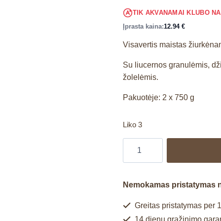
TIK AKVANAMAI KLUBO N
Įprasta kaina:
12.94
€
Visavertis maistas žiurkėn
Su liucernos granulėmis, dži
žolelėmis.
Pakuotėje: 2 x 750 g
Liko 3
Nemokamas pristatymas 
Greitas pristatymas per 1
14 dienų grąžinimo garan