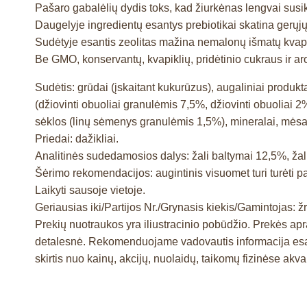
Pašaro gabalėlių dydis toks, kad žiurkėnas lengvai susi
Daugelyje ingredientų esantys prebiotikai skatina gerųjų ž
Sudėtyje esantis zeolitas mažina nemalonų išmatų kvap
Be GMO, konservantų, kvapiklių, pridėtinio cukraus ir a
Sudėtis: grūdai (įskaitant kukurūzus), augaliniai produkt
(džiovinti obuoliai granulėmis 7,5%, džiovinti obuoliai 
sėklos (linų sėmenys granulėmis 1,5%), mineralai, mėsa i
Priedai: dažikliai.
Analitinės sudedamosios dalys: žali baltymai 12,5%, žali 
Šėrimo rekomendacijos: augintinis visuomet turi turėti p
Laikyti sausoje vietoje.
Geriausias iki/Partijos Nr./Grynasis kiekis/Gamintojas: žr
Prekių nuotraukos yra iliustracinio pobūdžio. Prekės a
detalesnė. Rekomenduojame vadovautis informacija esan
skirtis nuo kainų, akcijų, nuolaidų, taikomų fizinėse ak