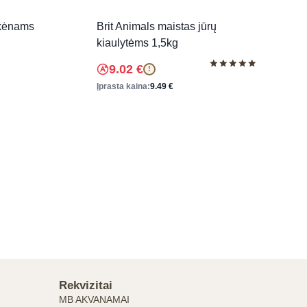
rkėnams
Brit Animals maistas jūrų
kiaulytėms 1,5kg
9.02
€
!
Įvertinimas:
5.00
Įprasta kaina:
9.49
€
iš 5
Rekvizitai
MB AKVANAMAI