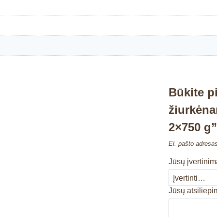
Būkite p
žiurkėna
2×750 g
El. pašto adresa
Jūsų įvertini
Jūsų atsiliep