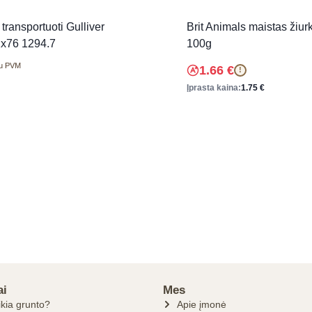
transportuoti Gulliver
Brit Animals maistas žiu
x76 1294.7
100g
u PVM
1.66
€
!
Įprasta kaina:
1.75
€
ai
Mes
ikia grunto?
Apie įmonė