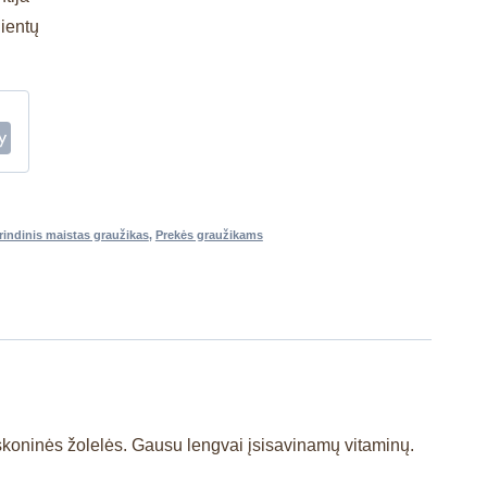
lientų
rindinis maistas graužikas
,
Prekės graužikams
eskoninės žolelės. Gausu lengvai įsisavinamų vitaminų.