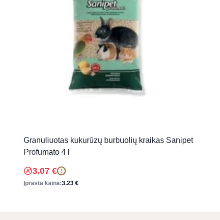
Granuliuotas kukurūzų burbuolių kraikas Sanipet
Profumato 4 l
3.07
€
!
Įprasta kaina:
3.23
€