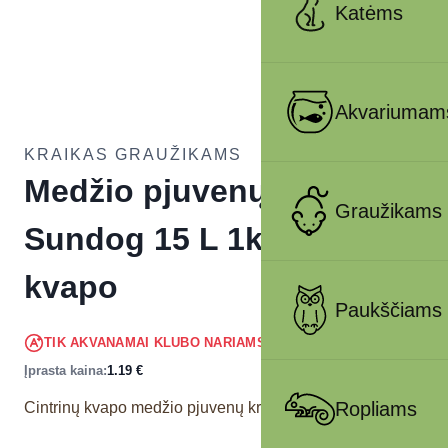
Katėms
Akvariumam
KRAIKAS GRAUŽIKAMS
Medžio pjuvenų kraikas
Graužikams
Sundog 15 L 1kg citrinų
kvapo
Paukščiams
1.13
€
TIK AKVANAMAI KLUBO NARIAMS
!
Įprasta kaina:
1.19
€
Ropliams
Cintrinų kvapo medžio pjuvenų kraikas graužikams.