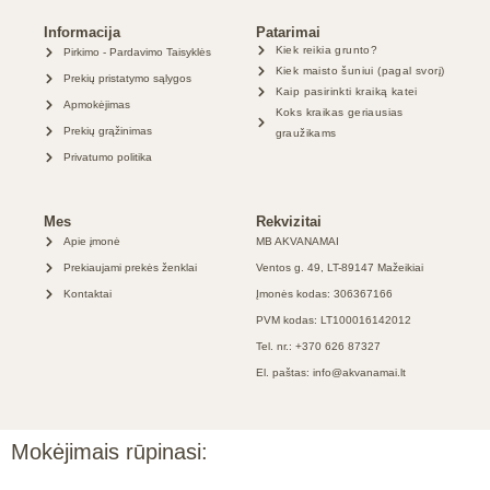
Informacija
Patarimai
Kiek reikia grunto?
Pirkimo - Pardavimo Taisyklės
Kiek maisto šuniui (pagal svorį)
Prekių pristatymo sąlygos
Kaip pasirinkti kraiką katei
Apmokėjimas
Koks kraikas geriausias
Prekių grąžinimas
graužikams
Privatumo politika
Mes
Rekvizitai
Apie įmonė
MB AKVANAMAI
Prekiaujami prekės ženklai
Ventos g. 49, LT-89147 Mažeikiai
Kontaktai
Įmonės kodas: 306367166
PVM kodas: LT100016142012
Tel. nr.: +370 626 87327
El. paštas: info@akvanamai.lt
Mokėjimais rūpinasi: