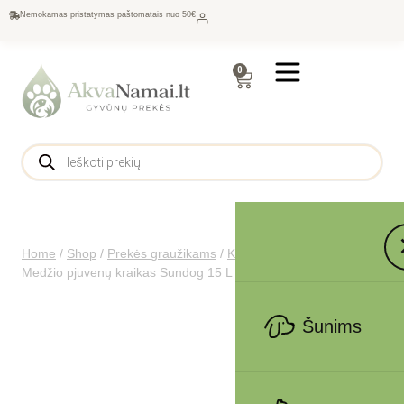
Nemokamas pristatymas paštomatais nuo 50€
0
Home
/
Shop
/
Prekės graužikams
/
Kraikas graužikams
/
Medžio pjuvenų kraikas Sundog 15 L 1kg citrinų kvapo
Šunims