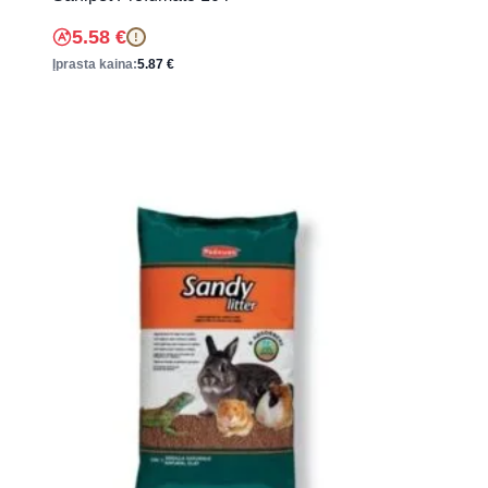
5.58
€
!
Įprasta kaina:
5.87
€