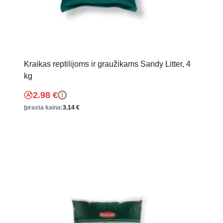
Kraikas reptilijoms ir graužikams Sandy Litter, 4
kg
2.98
€
!
Įprasta kaina:
3.14
€