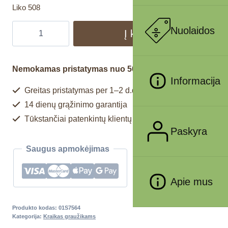
Liko 508
Nuolaidos
Į krepšelį
Nemokamas pristatymas nuo 50€
Informacija
Greitas pristatymas per 1–2 d.d.
14 dienų grąžinimo garantija
Tūkstančiai patenkintų klientų
Paskyra
Saugus apmokėjimas
Apie mus
Produkto kodas:
01S7564
Kategorija:
Kraikas graužikams