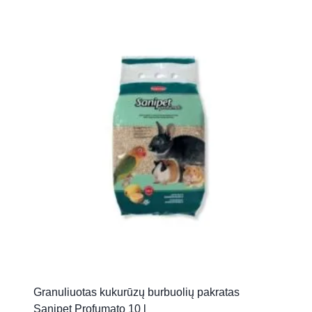
Granuliuotas kukurūzų burbuolių pakratas
Sanipet Profumato 10 l