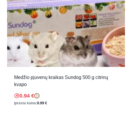
Medžio pjuvenų kraikas Sundog 500 g citrinų
kvapo
0.94
€
!
Įprasta kaina:
0.99
€