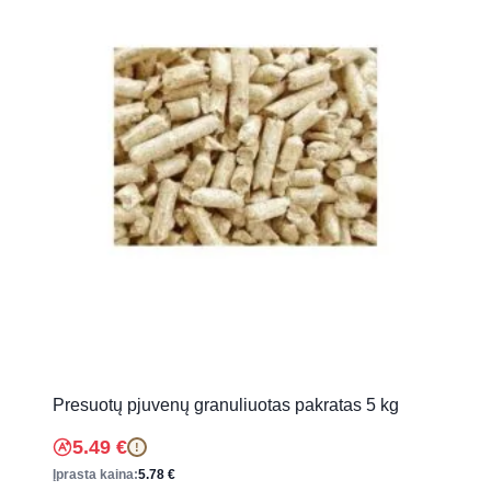
Presuotų pjuvenų granuliuotas pakratas 5 kg
5.49
€
!
Įprasta kaina:
5.78
€