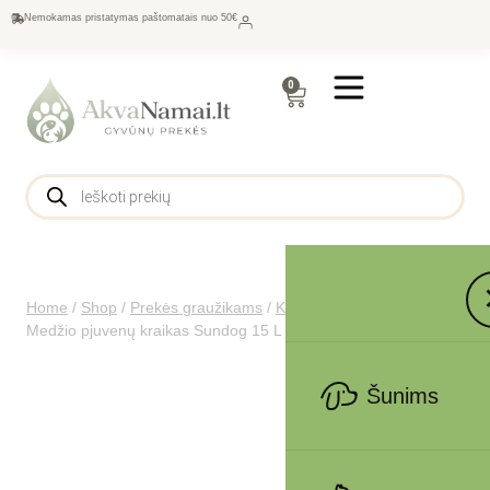
Nemokamas pristatymas paštomatais nuo 50€
0
Home
/
Shop
/
Prekės graužikams
/
Kraikas graužikams
/
Medžio pjuvenų kraikas Sundog 15 L 1kg natūralus
Šunims