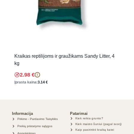
Kraikas reptilijoms ir graužikams Sandy Litter, 4
kg
2.98
€
!
Įprasta kaina:
3.14
€
Informacija
Patarimai
Kiek reikia grunto?
Pirkimo - Pardavimo Taisyklės
Kiek maisto šuniui (pagal svorį)
Prekių pristatymo sąlygos
Kaip pasirinkti kraiką katei
Apmokėjimas