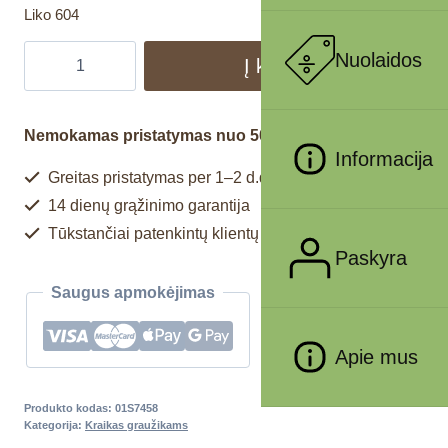
Liko 604
Nuolaidos
Į krepšelį
Nemokamas pristatymas nuo 50€
Informacija
Greitas pristatymas per 1–2 d.d.
14 dienų grąžinimo garantija
Tūkstančiai patenkintų klientų
Paskyra
Saugus apmokėjimas
Apie mus
Produkto kodas:
01S7458
Kategorija:
Kraikas graužikams