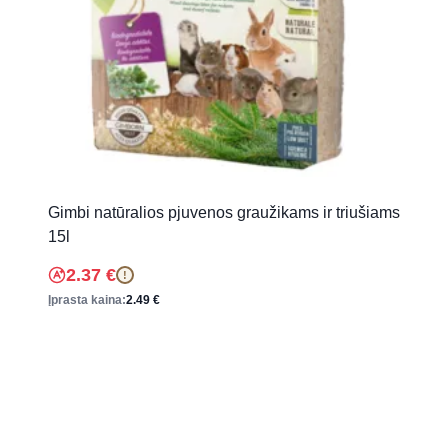
Gimbi natūralios pjuvenos graužikams ir triušiams
15l
2.37
€
!
Įprasta kaina:
2.49
€