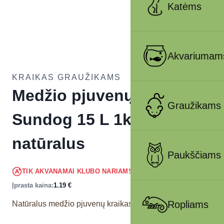
Katėms
Akvariumam
KRAIKAS GRAUŽIKAMS
Medžio pjuvenų kraikas
Graužikams
Sundog 15 L 1kg
natūralus
Paukščiams
1.13
€
TIK AKVANAMAI KLUBO NARIAMS
!
Įprasta kaina:
1.19
€
Ropliams
Natūralus medžio pjuvenų kraikas graužikams.