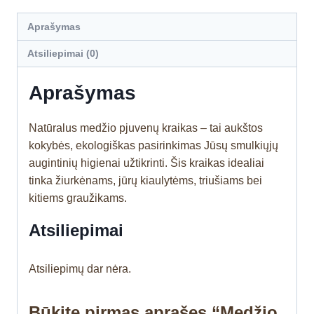
Aprašymas
Atsiliepimai (0)
Aprašymas
Natūralus medžio pjuvenų kraikas – tai aukštos
kokybės, ekologiškas pasirinkimas Jūsų smulkiųjų
augintinių higienai užtikrinti. Šis kraikas idealiai
tinka žiurkėnams, jūrų kiaulytėms, triušiams bei
kitiems graužikams.
Atsiliepimai
Atsiliepimų dar nėra.
Būkite pirmas aprašęs “Medžio