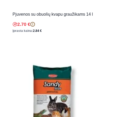
Pjuvenos su obuolių kvapu graužikams 14 l
2.70
€
!
Įprasta kaina:
2.84
€