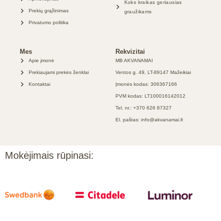
Koks kraikas geriausias
Prekių grąžinimas
graužikams
Privatumo politika
Mes
Rekvizitai
Apie įmonė
MB AKVANAMAI
Prekiaujami prekės ženklai
Ventos g. 49, LT-89147 Mažeikiai
Kontaktai
Įmonės kodas: 306367166
PVM kodas: LT100016142012
Tel. nr.: +370 626 87327
El. paštas: info@akvanamai.lt
Mokėjimais rūpinasi: