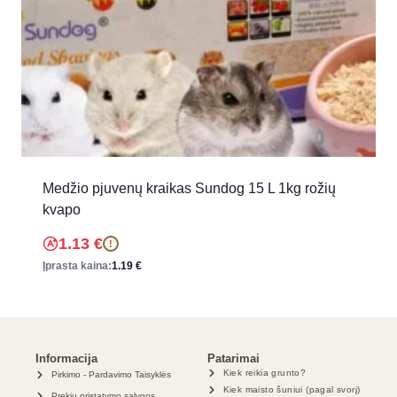
Medžio pjuvenų kraikas Sundog 15 L 1kg rožių
kvapo
1.13
€
!
Įprasta kaina:
1.19
€
Informacija
Patarimai
Kiek reikia grunto?
Pirkimo - Pardavimo Taisyklės
Kiek maisto šuniui (pagal svorį)
Prekių pristatymo sąlygos