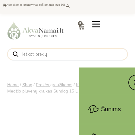
Nemokamas pristatymas paštomatais nuo 50€
0
Home
/
Shop
/
Prekės graužikams
/
Kraikas graužikams
/
Medžio pjuvenų kraikas Sundog 15 L 1kg obuolių kvapo
Šunims