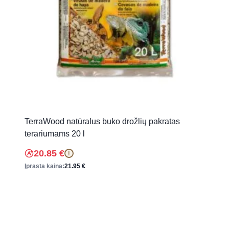
TerraWood natūralus buko drožlių pakratas
terariumams 20 l
20.85
€
!
Įprasta kaina:
21.95
€