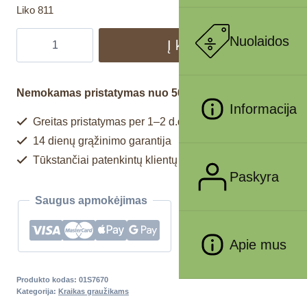
Liko 811
Nuolaidos
Į krepšelį
Nemokamas pristatymas nuo 50€
Informacija
Greitas pristatymas per 1–2 d.d.
14 dienų grąžinimo garantija
Tūkstančiai patenkintų klientų
Paskyra
Saugus apmokėjimas
Apie mus
Produkto kodas:
01S7670
Kategorija:
Kraikas graužikams