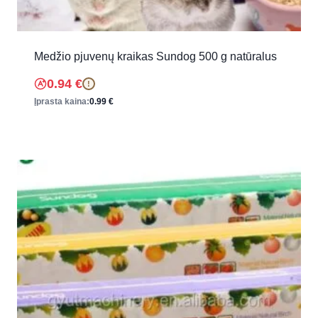
Medžio pjuvenų kraikas Sundog 500 g natūralus
0.94
€
!
Įprasta kaina:
0.99
€