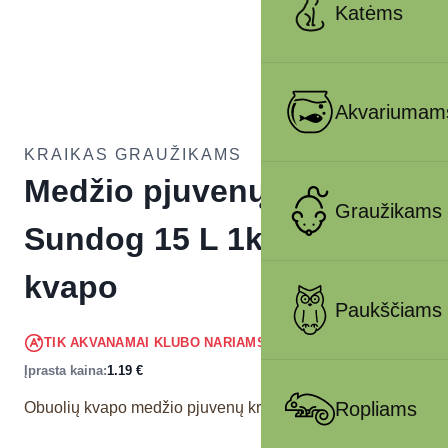
Katėms
Akvariumam
KRAIKAS GRAUŽIKAMS
Medžio pjuvenų kraikas
Graužikams
Sundog 15 L 1kg obuolių
kvapo
Paukščiams
1.13
€
TIK AKVANAMAI KLUBO NARIAMS
!
Įprasta kaina:
1.19
€
Ropliams
Obuolių kvapo medžio pjuvenų kraikas graužikams.