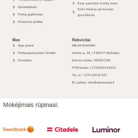
Kaip pasirinkti kraiką katei
Apmokėjimas
Koks kraikas geriausias
Prekių grąžinimas
graužikams
Privatumo politika
Mes
Rekvizitai
Apie įmonė
MB AKVANAMAI
Prekiaujami prekės ženklai
Ventos g. 49, LT-89147 Mažeikiai
Kontaktai
Įmonės kodas: 306367166
PVM kodas: LT100016142012
Tel. nr.: +370 626 87327
El. paštas: info@akvanamai.lt
Mokėjimais rūpinasi: