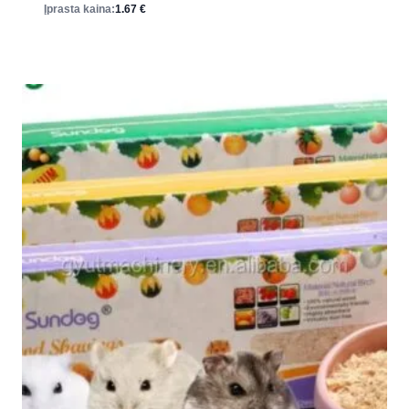
Įprasta kaina:
1.67
€