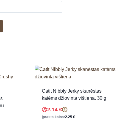
Catit Nibbly Jerky skanėstas
katėms džiovinta vištiena, 30 g
os
ru
2.14
€
!
Įprasta kaina:
2.25
€