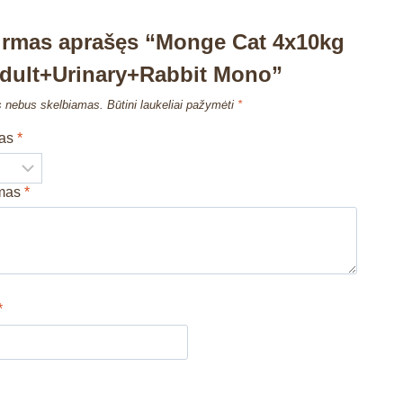
irmas aprašęs “Monge Cat 4x10kg
Adult+Urinary+Rabbit Mono”
s nebus skelbiamas.
Būtini laukeliai pažymėti
*
mas
*
imas
*
*