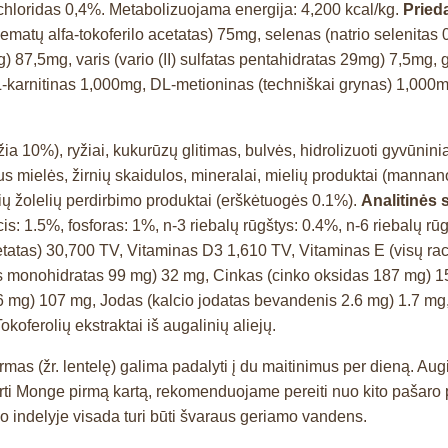
chloridas 0,4%. Metabolizuojama energija: 4,200 kcal/kg.
Prieda
cematų alfa-tokoferilo acetatas) 75mg, selenas (natrio selenit
7,5mg, varis (vario (II) sulfatas pentahidratas 29mg) 7,5mg, g
L-karnitinas 1,000mg, DL-metioninas (techniškai grynas) 1,000
ia 10%), ryžiai, kukurūzų glitimas, bulvės, hidrolizuoti gyvūninia
laus mielės, žirnių skaidulos, mineralai, mielių produktai (man
nių žolelių perdirbimo produktai (erškėtuogės 0.1%).
Analitinės
lcis: 1.5%, fosforas: 1%, n-3 riebalų rūgštys: 0.4%, n-6 riebalų 
etatas) 30,700 TV, Vitaminas D3 1,610 TV, Vitaminas E (visų rac
monohidratas 99 mg) 32 mg, Cinkas (cinko oksidas 187 mg) 150 m
26 mg) 107 mg, Jodas (kalcio jodatas bevandenis 2.6 mg) 1.7 mg
okoferolių ekstraktai iš augalinių aliejų.
 (žr. lentelę) galima padalyti į du maitinimus per dieną. Augin
i Monge pirmą kartą, rekomenduojame pereiti nuo kito pašaro pa
io indelyje visada turi būti švaraus geriamo vandens.