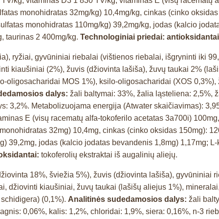
0 TV/kg, vitaminas D3 1 830 TV/kg, vitaminas E (visų racematų a
tas monohidratas 32mg/kg) 10,4mg/kg, cinkas (cinko oksidas 150
 sulfatas monohidratas 110mg/kg) 39,2mg/kg, jodas (kalcio joda
, taurinas 2 400mg/kg.
Technologiniai priedai:
antioksidanta
, ryžiai, gyvūniniai riebalai (vištienos riebalai, išgryninti iki 9
ti kiaušiniai (2%), žuvis (džiovinta lašiša), žuvų taukai 2% (laši
no-oligosacharidai MOS 1%), ksilo-oligosacharidai (XOS 0,3%), 
udedamosios dalys:
žali baltymai: 33%, žalia ląsteliena: 2,5%, ž
štys: 3,2%. Metabolizuojama energija (Atwater skaičiavimas): 3,9
taminas E (visų racematų alfa-tokoferilo acetatas 3a700i) 100mg
nohidratas 32mg) 10,4mg, cinkas (cinko oksidas 150mg): 120,4m
0mg) 39,2mg, jodas (kalcio jodatas bevandenis 1,8mg) 1,17mg; L-
oksidantai:
tokoferolių ekstraktai iš augalinių aliejų.
žiovinta 18%, šviežia 5%), žuvis (džiovinta lašiša), gyvūniniai rie
niai, džiovinti kiaušiniai, žuvų taukai (lašišų aliejus 1%), mine
 schidigera) (0,1%).
Analitinės sudedamosios dalys:
žali balt
magnis: 0,06%, kalis: 1,2%, chloridai: 1,9%, siera: 0,16%, n-3 ri