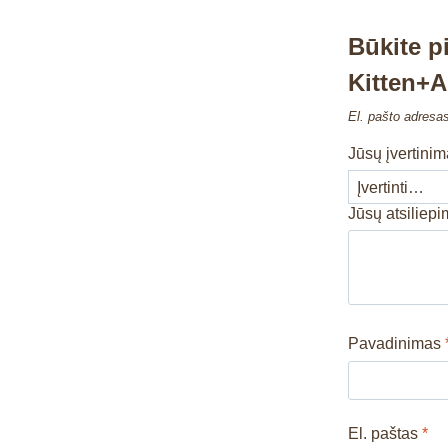
Būkite p
Kitten+
El. pašto adresa
Jūsų įvertini
Jūsų atsiliep
Pavadinimas
El. paštas
*