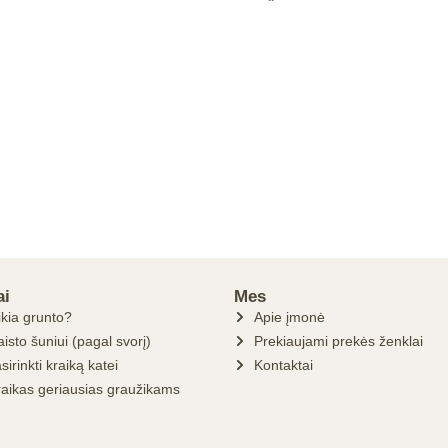
ai
Mes
ikia grunto?
Apie įmonė
isto šuniui (pagal svorį)
Prekiaujami prekės ženklai
sirinkti kraiką katei
Kontaktai
raikas geriausias graužikams