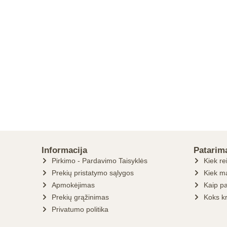
Informacija
Patarim
Pirkimo - Pardavimo Taisyklės
Kiek re
Prekių pristatymo sąlygos
Kiek ma
Apmokėjimas
Kaip pa
Prekių grąžinimas
Koks k
Privatumo politika