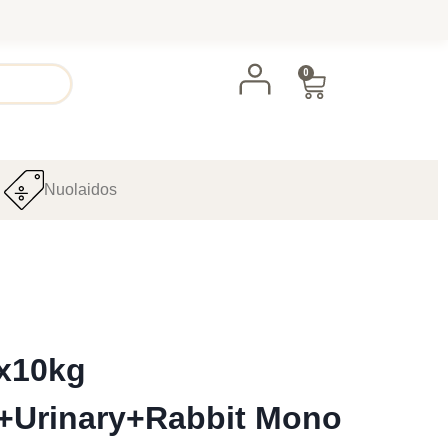
0
Nuolaidos
x10kg
t+Urinary+Rabbit Mono