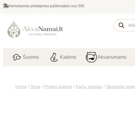
Nemokamas pristatymas paštomatais nuo 50€
Šunims
Katėms
Akvariumams
Home
/
Shop
/
Prekės katėms
/
Kačių maistas
/
Skanėstai kat