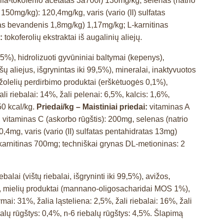
lfa-tokoferilo acetatas 3a700i) 130mg/kg, selenas (natrio
mg/kg): 120,4mg/kg, varis (vario (II) sulfatas
tas bevandenis 1,8mg/kg) 1,17mg/kg; L-karnitinas
i:
tokoferolių ekstraktai iš augalinių aliejų.
9,5%), hidrolizuoti gyvūniniai baltymai (kepenys),
šų aliejus, išgrynintas iki 99,5%), mineralai, inaktyvuotos
žolelių perdirbimo produktai (erškėtuogės 0,1%),
ali riebalai: 14%, žali pelenai: 6,5%, kalcis: 1,6%,
50 kcal/kg.
Priedai/kg – Maistiniai priedai:
vitaminas A
, vitaminas C (askorbo rūgštis): 200mg, selenas (natrio
g, varis (vario (II) sulfatas pentahidratas 13mg)
karnitinas 700mg; techniškai grynas DL-metioninas: 2
balai (vištų riebalai, išgryninti iki 99,5%), avižos,
ralai, mielių produktai (mannano-oligosacharidai MOS 1%),
ymai: 31%, žalia ląsteliena: 2,5%, žali riebalai: 16%, žali
ebalų rūgštys: 0,4%, n-6 riebalų rūgštys: 4,5%. Šlapimą