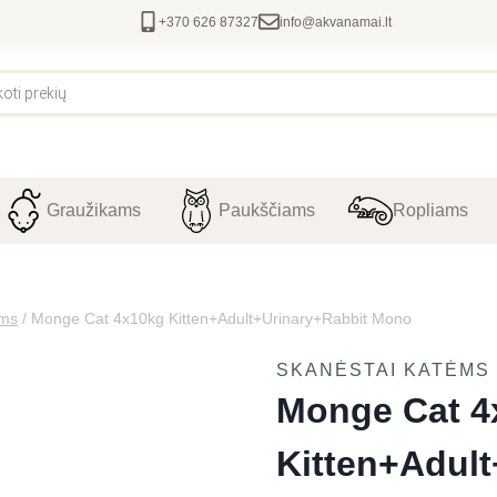
+370 626 87327
info@akvanamai.lt
Graužikams
Paukščiams
Ropliams
ėms
/
Monge Cat 4x10kg Kitten+Adult+Urinary+Rabbit Mono
SKANĖSTAI KATĖMS
Monge Cat 4
Kitten+Adul