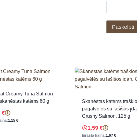
at Creamy Tuna Salmon
 skanėstas katėms 60 g
Skanėstas katėms traški
pagalvėlės su lašišos įda
9
€
!
Crushy Salmon, 125 g
aina:
1.15
€
1.59
€
!
Įprasta kaina:
1.67
€