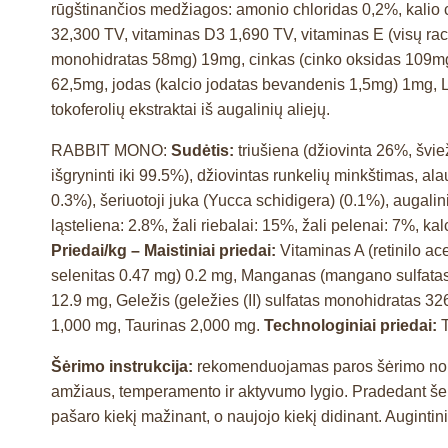
rūgštinančios medžiagos: amonio chloridas 0,2%, kalio 
32,300 TV, vitaminas D3 1,690 TV, vitaminas E (visų ra
monohidratas 58mg) 19mg, cinkas (cinko oksidas 109mg) 8
62,5mg, jodas (kalcio jodatas bevandenis 1,5mg) 1mg, 
tokoferolių ekstraktai iš augalinių aliejų.
RABBIT MONO:
Sudėtis:
triušiena (džiovinta 26%, šviež
išgryninti iki 99.5%), džiovintas runkelių minkštimas, a
0.3%), šeriuotoji juka (Yucca schidigera) (0.1%), augali
ląsteliena: 2.8%, žali riebalai: 15%, žali pelenai: 7%, ka
Priedai/kg – Maistiniai priedai:
Vitaminas A (retinilo ac
selenitas 0.47 mg) 0.2 mg, Manganas (mangano sulfatas 
12.9 mg, Geležis (geležies (II) sulfatas monohidratas 3
1,000 mg, Taurinas 2,000 mg.
Technologiniai priedai:
T
Šėrimo instrukcija:
rekomenduojamas paros šėrimo normas
amžiaus, temperamento ir aktyvumo lygio. Pradedant šert
pašaro kiekį mažinant, o naujojo kiekį didinant. Augintin