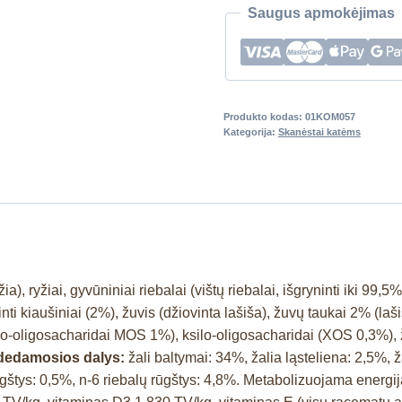
Saugus apmokėjimas
Produkto kodas:
01KOM057
Kategorija:
Skanėstai katėms
), ryžiai, gyvūniniai riebalai (vištų riebalai, išgryninti iki 99,5
ti kiaušiniai (2%), žuvis (džiovinta lašiša), žuvų taukai 2% (laši
no-oligosacharidai MOS 1%), ksilo-oligosacharidai (XOS 0,3%), 
udedamosios dalys:
žali baltymai: 34%, žalia ląsteliena: 2,5%, ž
 rūgštys: 0,5%, n-6 riebalų rūgštys: 4,8%. Metabolizuojama energi