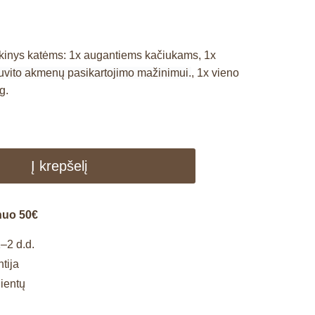
nkinys katėms: 1x augantiems kačiukams, 1x
ruvito akmenų pasikartojimo mažinimui.
, 1x vieno
g.
Į krepšelį
nuo 50€
–2 d.d.
tija
lientų