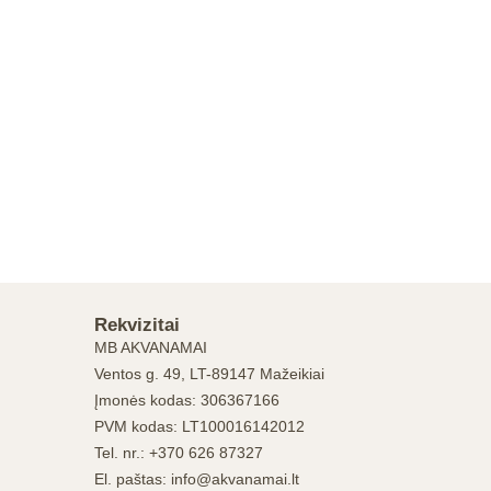
Rekvizitai
MB AKVANAMAI
Ventos g. 49, LT-89147 Mažeikiai
Įmonės kodas: 306367166
PVM kodas: LT100016142012
Tel. nr.: +370 626 87327
El. paštas: info@akvanamai.lt