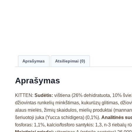
Aprašymas
Atsiliepimai (0)
Aprašymas
KITTEN:
Sudėtis:
vištiena (26% dehidratuota, 10% šviežia
džiovintas runkelių minkštimas, kukurūzų glitimas, džiovin
alaus mielės, žirnių skaidulos, mielių produktai (manna
šeriuotoji juka (Yucca schidigera) (0,1%).
Analitinės s
fosforas: 1,1%, kalcio/fosforo santykis: 1,3, n-3 riebalų