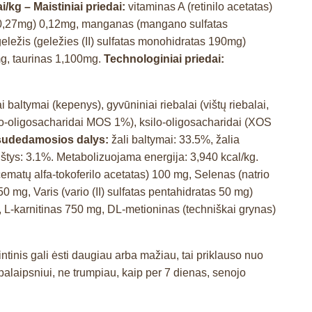
i/kg – Maistiniai priedai:
vitaminas A (retinilo acetatas)
as 0,27mg) 0,12mg, manganas (mangano sulfatas
eležis (geležies (II) sulfatas monohidratas 190mg)
mg, taurinas 1,100mg.
Technologiniai priedai:
i baltymai (kepenys), gyvūniniai riebalai (vištų riebalai,
nano-oligosacharidai MOS 1%), ksilo-oligosacharidai (XOS
 sudedamosios dalys:
žali baltymai: 33.5%, žalia
rūgštys: 3.1%. Metabolizuojama energija: 3,940 kcal/kg.
ematų alfa-tokoferilo acetatas) 100 mg, Selenas (natrio
g, Varis (vario (II) sulfatas pentahidratas 50 mg)
, L-karnitinas 750 mg, DL-metioninas (techniškai grynas)
tinis gali ėsti daugiau arba mažiau, tai priklauso nuo
laipsniui, ne trumpiau, kaip per 7 dienas, senojo