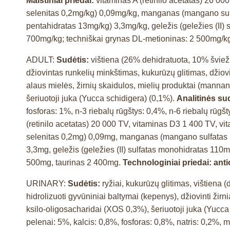
Maistiniai priedai:
vitaminas A (retinilo acetatas) 26 00
selenitas 0,2mg/kg) 0,09mg/kg, manganas (mangano sulfa
pentahidratas 13mg/kg) 3,3mg/kg, geležis (geležies (II)
700mg/kg; techniškai grynas DL-metioninas: 2 500mg/kg
ADULT:
Sudėtis:
vištiena (26% dehidratuota, 10% šviežia)
džiovintas runkelių minkštimas, kukurūzų glitimas, džiovin
alaus mielės, žirnių skaidulos, mielių produktai (manna
šeriuotoji juka (Yucca schidigera) (0,1%).
Analitinės s
fosforas: 1%, n-3 riebalų rūgštys: 0,4%, n-6 riebalų rūg
(retinilo acetatas) 20 000 TV, vitaminas D3 1 400 TV, vi
selenitas 0,2mg) 0,09mg, manganas (mangano sulfatas mo
3,3mg, geležis (geležies (II) sulfatas monohidratas 11
500mg, taurinas 2 400mg.
Technologiniai priedai:
anti
URINARY:
Sudėtis:
ryžiai, kukurūzų glitimas, vištiena (d
hidrolizuoti gyvūniniai baltymai (kepenys), džiovinti žir
ksilo-oligosacharidai (XOS 0,3%), šeriuotoji juka (Yucca
pelenai: 5%, kalcis: 0,8%, fosforas: 0,8%, natris: 0,2%, 