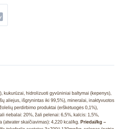
%), kukurūzai, hidrolizuoti gyvūniniai baltymai (kepenys),
šų aliejus, išgrynintas iki 99,5%), mineralai, inaktyvuotos
žolelių perdirbimo produktai (erškėtuogės 0,1%),
ali riebalai: 20%, žali pelenai: 6,5%, kalcis: 1,5%,
ja (atwater skaičiavimas): 4,220 kcal/kg.
Priedai/kg –