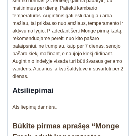
šėrimo normas (žr. lentelę) galima padalyti į du
maitinimus per dieną. Patiekti kambario
temperatūros. Augintinis gali ėsti daugiau arba
mažiau, tai priklauso nuo amžiaus, temperamento ir
aktyvumo lygio. Pradedant šerti Monge pirmą kartą,
rekomenduojame pereiti nuo kito pašaro
palaipsniui, ne trumpiau, kaip per 7 dienas, senojo
pašaro kiekį mažinant, o naujojo kiekį didinant.
Augintinio indelyje visada turi būti švaraus geriamo
vandens. Atidarius laikyti šaldytuve ir suvartoti per 2
dienas.
Atsiliepimai
Atsiliepimų dar nėra.
Būkite pirmas aprašęs “Monge