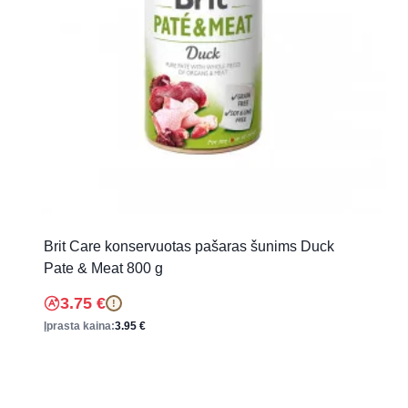
Brit Care konservuotas pašaras šunims Duck
Pate & Meat 800 g
3.75
€
!
Įprasta kaina:
3.95
€