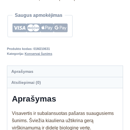
Saugus apmokėjimas
Produkto kodas:
01M210631
Kategorija:
Konservai šunims
Aprašymas
Atsiliepimai (0)
Aprašymas
Visavertis ir subalansuotas pašaras suaugusiems
šunims. Šviežia kiauliena užtikrina gerą
virškinamumą ir didelę biologinę vertę.