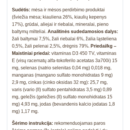
Sudėtis:
mėsa ir mėsos perdirbimo produktai
(šviežia mėsa; kiauliena 26%, kiaulių kepenys
17%), grūdai, aliejai ir riebalai, mineralai, pieno
baltymų milteliai.
Analitinės sudedamosios dalys:
žali baltymai 7,5%, žali riebalai 6%, žalia ląsteliena
0,5%, žali pelenai 2,5%, drėgnis 79%.
Priedai/kg –
Maistiniai priedai:
vitaminas D3 450 TV, vitaminas
E (visų racematų alfa-tokoferilo acetatas 3a700i) 15
mg, selenas (natrio selenitas 0,04 mg) 0,018 mg,
manganas (mangano sulfato monohidratas 9 mg)
2,9 mg, cinkas (cinko oksidas 32 mg): 25,7 mg,
varis (vario (II) sulfato pentahidratas 3,5 mg) 0,89
mg, geležis (geležies (II) sulfato monohidratas 15
mg) 4,93 mg, jodas (bevandenis kalcio jodatas 1,8
mg) 1,17 mg.
Šėrimo instrukcija:
rekomenduojamas paros