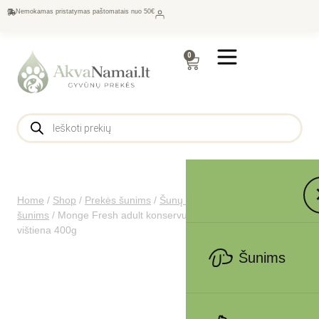
Nemokamas pristatymas paštomatais nuo 50€
0
Home
/
Shop
/
Prekės šunims
/
Šunų maistas
/
Konservai
šunims
/
Monge Fresh adult konservuotas pašaras šunims su
vištiena 400g
Šunims