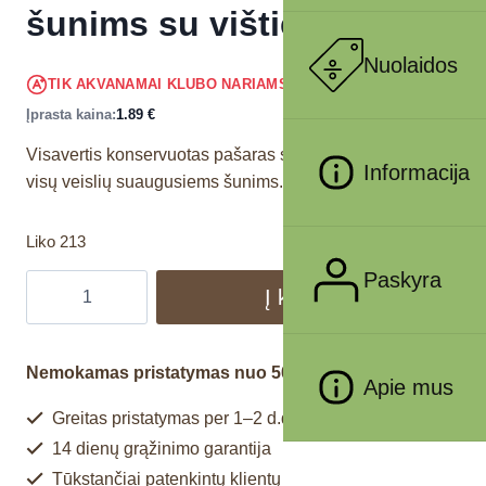
šunims su vištiena 400g
Nuolaidos
1.80
€
TIK AKVANAMAI KLUBO NARIAMS
!
Įprasta kaina:
1.89
€
Visavertis konservuotas pašaras su kiauliena skirtas
Informacija
visų veislių suaugusiems šunims.
Liko 213
Paskyra
Į krepšelį
Nemokamas pristatymas nuo 50€
Apie mus
Greitas pristatymas per 1–2 d.d.
14 dienų grąžinimo garantija
Tūkstančiai patenkintų klientų