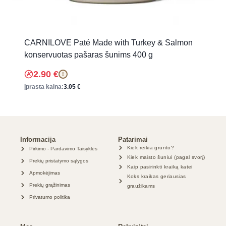
CARNILOVE Paté Made with Turkey & Salmon
konservuotas pašaras šunims 400 g
2.90
€
!
Įprasta kaina:
3.05
€
Informacija
Patarimai
Kiek reikia grunto?
Pirkimo - Pardavimo Taisyklės
Kiek maisto šuniui (pagal svorį)
Prekių pristatymo sąlygos
Kaip pasirinkti kraiką katei
Apmokėjimas
Koks kraikas geriausias
Prekių grąžinimas
graužikams
Privatumo politika