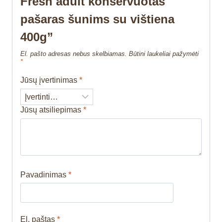
Fresh adult konservuotas
pašaras šunims su vištiena
400g”
El. pašto adresas nebus skelbiamas.
Būtini laukeliai pažymėti
*
Jūsų įvertinimas
*
Jūsų atsiliepimas
*
Pavadinimas
*
El. paštas
*