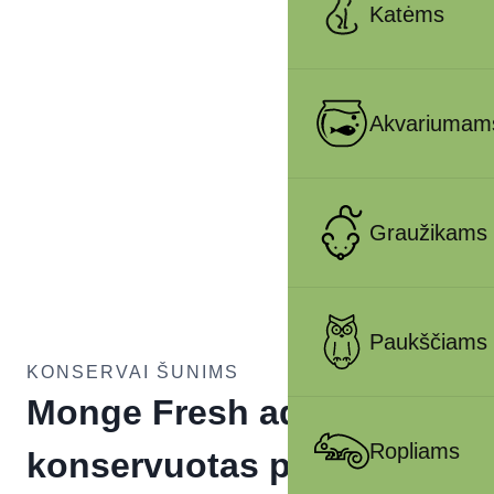
Katėms
Akvariumam
Graužikams
Paukščiams
KONSERVAI ŠUNIMS
Monge Fresh adult
Ropliams
konservuotas pašaras