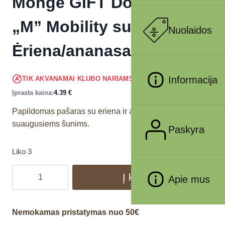
Monge GIFT Dog Super
„M” Mobility support
Nuolaidos
Ėriena/ananasai 150 g
4.17
€
Informacija
TIK AKVANAMAI KLUBO NARIAMS
!
Įprasta kaina:
4.39
€
Papildomas pašaras su ėriena ir ananasais, skirtas
suaugusiems šunims.
Paskyra
Liko 3
Į krepšelį
Apie mus
Nemokamas pristatymas nuo 50€