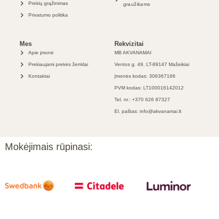
Prekių grąžinimas
graužikams
Privatumo politika
Mes
Rekvizitai
Apie įmonė
MB AKVANAMAI
Prekiaujami prekės ženklai
Ventos g. 49, LT-89147 Mažeikiai
Kontaktai
Įmonės kodas: 306367166
PVM kodas: LT100016142012
Tel. nr.: +370 626 87327
El. paštas: info@akvanamai.lt
Mokėjimais rūpinasi: