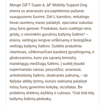
Monge GIFT Super & „M” Mobility Support Dog
ėriena su ananasais yra papildomas pašaras
suaugusiems šunims. Dėl L-karnitino, reikalingo
liesai raumenų masei palaikyti, specialiai sukurtas
jūsų šuns gerovei. Produktas, kurio sudėtyje nėra
grūdų, o vienintelis gyvulinių baltymų šaltinis* –
ėriena, vertingas lengvai virškinamų ir biologiškai
vertingų baltymų šaltinis. Sudėtis praturtinta
vitaminais, užtikrinančiais kasdienį gyvybingumą, ir
gliukozaminu, kuris yra sąnarių kremzlių
maistingųjų medžiagų šaltinis. Į sudėtį įtraukti
supermaistas vaisiai, pavyzdžiui, ananasai,
antioksidantų šaltinis, skatinantis judrumą, – tai
Italijoje atliktų tyrimų, kuriais siekiama palaikyti
mūsų šunų gyvenimo kokybę, rezultatas. Be
pridėtinių dirbtinių dažiklių ir cukraus. *Gali būti kitų
baltymų šaltinių pėdsakų.