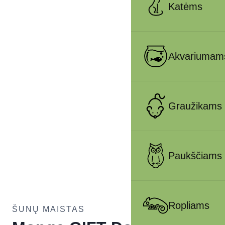
Katėms
Akvariumam
Graužikams
Paukščiams
Ropliams
ŠUNŲ MAISTAS