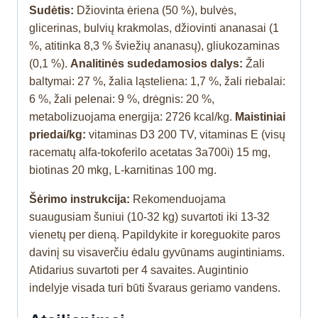
Sudėtis:
Džiovinta ėriena (50 %), bulvės,
glicerinas, bulvių krakmolas, džiovinti ananasai (1
%, atitinka 8,3 % šviežių ananasų), gliukozaminas
(0,1 %).
Analitinės sudedamosios dalys:
Žali
baltymai: 27 %, žalia ląsteliena: 1,7 %, žali riebalai:
6 %, žali pelenai: 9 %, drėgnis: 20 %,
metabolizuojama energija: 2726 kcal/kg.
Maistiniai
priedai/kg:
vitaminas D3 200 TV, vitaminas E (visų
racematų alfa-tokoferilo acetatas 3a700i) 15 mg,
biotinas 20 mkg, L-karnitinas 100 mg.
Šėrimo instrukcija:
Rekomenduojama
suaugusiam šuniui (10-32 kg) suvartoti iki 13-32
vienetų per dieną. Papildykite ir koreguokite paros
davinį su visaverčiu ėdalu gyvūnams augintiniams.
Atidarius suvartoti per 4 savaites. Augintinio
indelyje visada turi būti švaraus geriamo vandens.