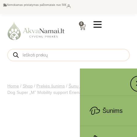
Nemokamas pristatymas paštomatais nuo 50€
0
Home
/
Shop
/
Prekės šunims
/
Šunų maistas
/
Monge GIFT
Dog Super „M” Mobility support Ėriena/ananasai 150 g
Šunims