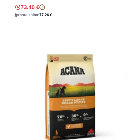
73.40
€
!
Įprasta kaina:
77.26
€