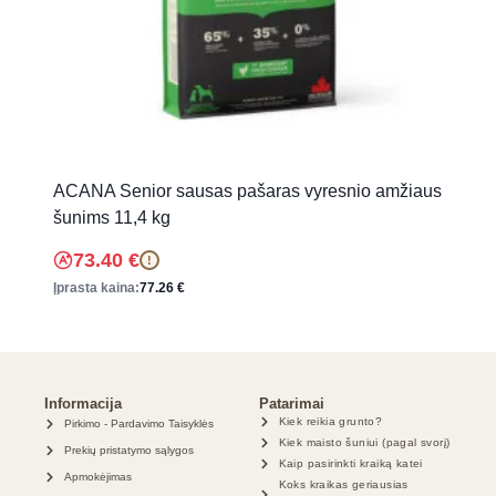
ACANA Senior sausas pašaras vyresnio amžiaus
šunims 11,4 kg
73.40
€
!
Įprasta kaina:
77.26
€
Informacija
Patarimai
Kiek reikia grunto?
Pirkimo - Pardavimo Taisyklės
Kiek maisto šuniui (pagal svorį)
Prekių pristatymo sąlygos
Kaip pasirinkti kraiką katei
Apmokėjimas
Koks kraikas geriausias