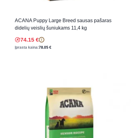
ACANA Puppy Large Breed sausas pašaras
didelių veislių šuniukams 11,4 kg
74.15
€
!
Įprasta kaina:
78.05
€