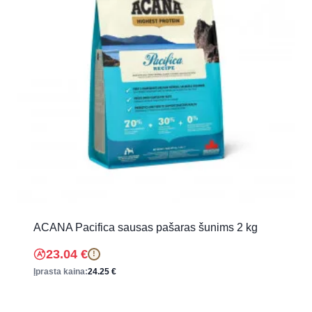
ACANA Pacifica sausas pašaras šunims 2 kg
23.04
€
!
Įprasta kaina:
24.25
€