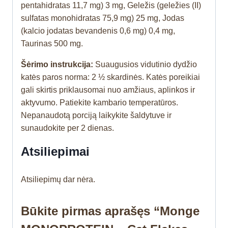
pentahidratas 11,7 mg) 3 mg, Geležis (geležies (II)
sulfatas monohidratas 75,9 mg) 25 mg, Jodas
(kalcio jodatas bevandenis 0,6 mg) 0,4 mg,
Taurinas 500 mg.
Šėrimo instrukcija:
Suaugusios vidutinio dydžio
katės paros norma: 2 ½ skardinės. Katės poreikiai
gali skirtis priklausomai nuo amžiaus, aplinkos ir
aktyvumo. Patiekite kambario temperatūros.
Nepanaudotą porciją laikykite šaldytuve ir
sunaudokite per 2 dienas.
Atsiliepimai
Atsiliepimų dar nėra.
Būkite pirmas aprašęs “Monge