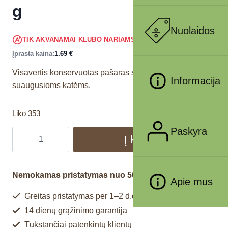
g
Nuolaidos
1.61
€
TIK AKVANAMAI KLUBO NARIAMS
!
Įprasta kaina:
1.69
€
Visavertis konservuotas pašaras su kiauliena skirtas
Informacija
suaugusioms katėms.
Liko 353
Paskyra
Į krepšelį
Nemokamas pristatymas nuo 50€
Apie mus
Greitas pristatymas per 1–2 d.d.
14 dienų grąžinimo garantija
Tūkstančiai patenkintų klientų