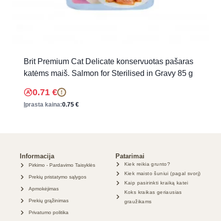
Brit Premium Cat Delicate konservuotas pašaras
katėms maiš. Salmon for Sterilised in Gravy 85 g
0.71
€
!
Įprasta kaina:
0.75
€
Informacija
Patarimai
Kiek reikia grunto?
Pirkimo - Pardavimo Taisyklės
Kiek maisto šuniui (pagal svorį)
Prekių pristatymo sąlygos
Kaip pasirinkti kraiką katei
Apmokėjimas
Koks kraikas geriausias
Prekių grąžinimas
graužikams
Privatumo politika