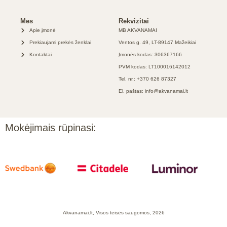
Mes
Rekvizitai
Apie įmonė
MB AKVANAMAI
Prekiaujami prekės ženklai
Ventos g. 49, LT-89147 Mažeikiai
Kontaktai
Įmonės kodas: 306367166
PVM kodas: LT100016142012
Tel. nr.: +370 626 87327
El. paštas: info@akvanamai.lt
Mokėjimais rūpinasi:
Akvanamai.lt, Visos teisės saugomos, 2026