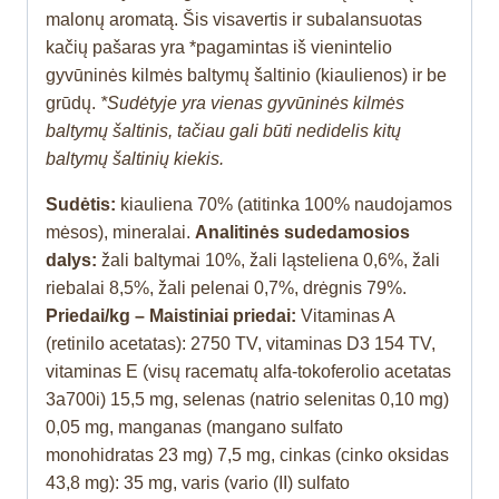
malonų aromatą. Šis visavertis ir subalansuotas
kačių pašaras yra *pagamintas iš vienintelio
gyvūninės kilmės baltymų šaltinio (kiaulienos) ir be
grūdų.
*Sudėtyje yra vienas gyvūninės kilmės
baltymų šaltinis, tačiau gali būti nedidelis kitų
baltymų šaltinių kiekis.
Sudėtis:
kiauliena 70% (atitinka 100% naudojamos
mėsos), mineralai.
Analitinės sudedamosios
dalys:
žali baltymai 10%, žali ląsteliena 0,6%, žali
riebalai 8,5%, žali pelenai 0,7%, drėgnis 79%.
Priedai/kg – Maistiniai priedai:
Vitaminas A
(retinilo acetatas): 2750 TV, vitaminas D3 154 TV,
vitaminas E (visų racematų alfa-tokoferolio acetatas
3a700i) 15,5 mg, selenas (natrio selenitas 0,10 mg)
0,05 mg, manganas (mangano sulfato
monohidratas 23 mg) 7,5 mg, cinkas (cinko oksidas
43,8 mg): 35 mg, varis (vario (II) sulfato