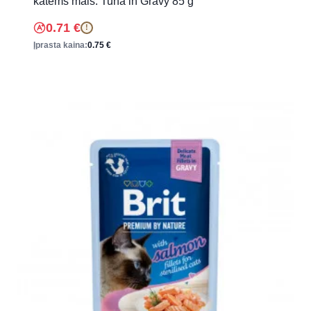
katėms maiš. Tuna in Gravy 85 g
0.71
€
!
Įprasta kaina:
0.75
€