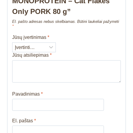
MONOPROTEIN – Cat Flakes
Only PORK 80 g”
El. pašto adresas nebus skelbiamas.
Būtini laukeliai pažymėti
*
Jūsų įvertinimas
*
Jūsų atsiliepimas
*
Pavadinimas
*
El. paštas
*