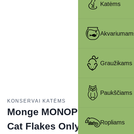
Katėms
Akvariumam
Graužikams
Paukščiams
KONSERVAI KATĖMS
Monge MONOPROTEIN –
Ropliams
Cat Flakes Only PORK 80