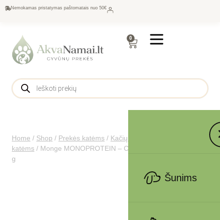
Nemokamas pristatymas paštomatais nuo 50€
0
Home
/
Shop
/
Prekės katėms
/
Kačių maistas
/
Konservai
katėms
/
Monge MONOPROTEIN – Cat Flakes Only PORK 80
g
Šunims