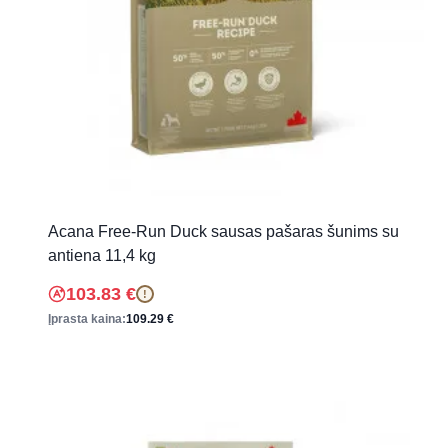
Acana Free-Run Duck sausas pašaras šunims su
antiena 11,4 kg
103.83
€
!
Įprasta kaina:
109.29
€