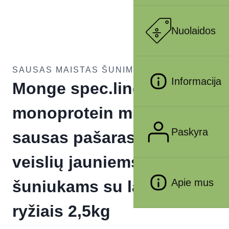
Nuolaidos
SAUSAS MAISTAS ŠUNIMS
Informacija
Monge spec.line
monoprotein mini Puppy
Paskyra
sausas pašaras mažų
veislių jauniems
Apie mus
šuniukams su lašiša ir
ryžiais 2,5kg