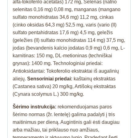
alfa-tokoferilo acetatas
) 172 mg, Selenas (natrio
selenitas 0,16 mg) 0,08 mg, manganas (mangano
sulfato monohidratas 34,6 mg) 11,2 mg, cinkas
(cinko oksidas 64,3 mg) 52,5 mg, varis (vario (II)
sulfato pentahidratas 17,6 mg) 4,5 mg, geležis
(geležies (II) sulfato monohidratas 114 mg) 37,5 mg,
jodas (bevandenis kalcio jodatas 0,9 mg) 0,6 mg, L-
karnitinas: 150 mg, DL-metioninas (techniškai
grynas): 1400 mg. Technologiniai priedai:
Antioksidantai: Tokoferolio ekstraktai iš augalinių
aliejų.
Sensoriniai priedai:
kaštainų ekstraktas
(Castanea sativa) 20 mg/kg, Artišokų ekstraktas
(Cynara scolymus L.) 300 mg/kg.
Šėrimo instrukcija:
rekomenduojamas paros
šėrimo normas (žr. lentelę) galima padalyti į tris
maitinimus per dieną. Augintinis gali ėsti daugiau
arba mažiau, tai priklauso nuo amžiaus,
temperamento ir aktyvumo lygio. Pradedant šerti