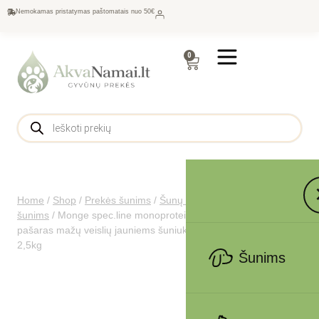
Nemokamas pristatymas paštomatais nuo 50€
0
Home
/
Shop
/
Prekės šunims
/
Šunų maistas
/
Sausas maistas
šunims
/
Monge spec.line monoprotein mini Puppy sausas
pašaras mažų veislių jauniems šuniukams su lašiša ir ryžiais
2,5kg
Šunims