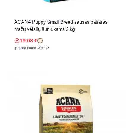
ACANA Puppy Small Breed sausas pašaras
mažų veislių šuniukams 2 kg
19.08
€
!
Įprasta kaina:
20.08
€