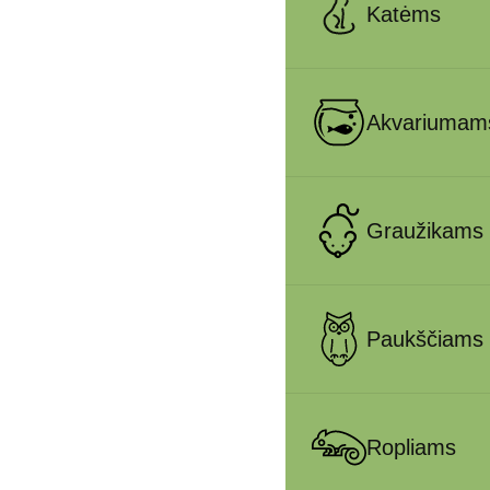
Katėms
Akvariumam
Graužikams
Paukščiams
Ropliams