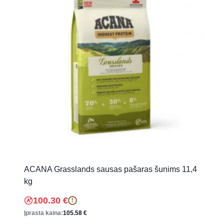
ACANA Grasslands sausas pašaras šunims 11,4
kg
100.30
€
!
Įprasta kaina:
105.58
€