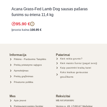
Acana Grass-Fed Lamb Dog sausas pašaras
šunims su ėriena 11,4 kg
95.90
€
!
Įprasta kaina:
100.95
€
Informacija
Patarimai
Kiek reikia grunto?
Pirkimo - Pardavimo Taisyklės
Kiek maisto šuniui (pagal svorį)
Prekių pristatymo sąlygos
Kaip pasirinkti kraiką katei
Apmokėjimas
Koks kraikas geriausias
Prekių grąžinimas
graužikams
Privatumo politika
Mes
Rekvizitai
Apie įmonė
MB AKVANAMAI
Prekiaujami prekės ženklai
Ventos g. 49, LT-89147 Mažeikiai