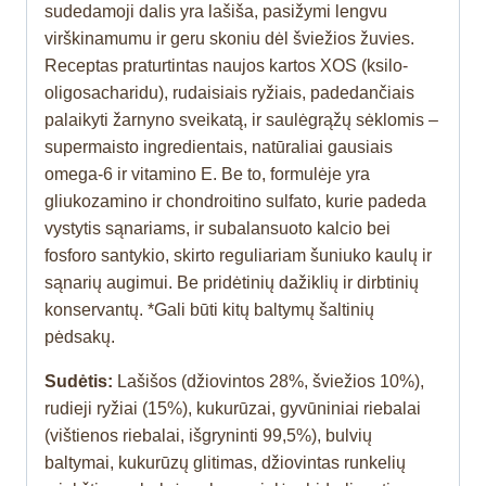
sudedamoji dalis yra lašiša, pasižymi lengvu
virškinamumu ir geru skoniu dėl šviežios žuvies.
Receptas praturtintas naujos kartos XOS (ksilo-
oligosacharidu), rudaisiais ryžiais, padedančiais
palaikyti žarnyno sveikatą, ir saulėgrąžų sėklomis –
supermaisto ingredientais, natūraliai gausiais
omega-6 ir vitamino E. Be to, formulėje yra
gliukozamino ir chondroitino sulfato, kurie padeda
vystytis sąnariams, ir subalansuoto kalcio bei
fosforo santykio, skirto reguliariam šuniuko kaulų ir
sąnarių augimui. Be pridėtinių dažiklių ir dirbtinių
konservantų. *Gali būti kitų baltymų šaltinių
pėdsakų.
Sudėtis:
Lašišos (džiovintos 28%, šviežios 10%),
rudieji ryžiai (15%), kukurūzai, gyvūniniai riebalai
(vištienos riebalai, išgryninti 99,5%), bulvių
baltymai, kukurūzų glitimas, džiovintas runkelių