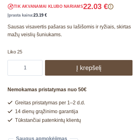
22.03
€
TIK AKVANAMAI KLUBO NARIAMS
!
Įprasta kaina:
23.19
€
Sausas visavertis pašaras su lašišomis ir ryžiais, skirtas
mažų veislių šuniukams.
Liko 25
Į krepšelį
Nemokamas pristatymas nuo 50€
Greitas pristatymas per 1–2 d.d.
14 dienų grąžinimo garantija
Tūkstančiai patenkintų klientų
Saugus apmokėjimas