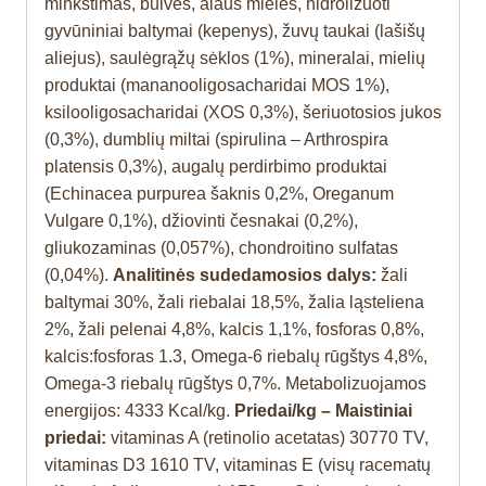
minkštimas, bulvės, alaus mielės, hidrolizuoti
gyvūniniai baltymai (kepenys), žuvų taukai (lašišų
aliejus), saulėgrąžų sėklos (1%), mineralai, mielių
produktai (mananooligosacharidai MOS 1%),
ksilooligosacharidai (XOS 0,3%), šeriuotosios jukos
(0,3%), dumblių miltai (spirulina – Arthrospira
platensis 0,3%), augalų perdirbimo produktai
(Echinacea purpurea šaknis 0,2%, Oreganum
Vulgare 0,1%), džiovinti česnakai (0,2%),
gliukozaminas (0,057%), chondroitino sulfatas
(0,04%).
Analitinės sudedamosios dalys:
žali
baltymai 30%, žali riebalai 18,5%, žalia ląsteliena
2%, žali pelenai 4,8%, kalcis 1,1%, fosforas 0,8%,
kalcis:fosforas 1.3, Omega-6
riebalų
rūgštys 4,8%,
Omega-3
riebalų
rūgštys 0,7%.
Metabolizuojamos
energijos:
4333 Kcal/kg.
Priedai/kg – Maistiniai
priedai:
vitaminas A (
retinolio acetatas
) 30770 TV,
vitaminas D3 1610 TV, vitaminas E (
visų racematų