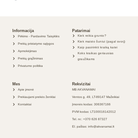
Informacija
Patarimai
Kiek reikia grunto?
Pirkimo - Pardavimo Taisyklės
Kiek maisto šuniui (pagal svorį)
Prekių pristatymo sąlygos
Kaip pasirinkti kraiką katei
Apmokėjimas
Koks kraikas geriausias
Prekių grąžinimas
graužikams
Privatumo politika
Mes
Rekvizitai
Apie įmonė
MB AKVANAMAI
Prekiaujami prekės ženklai
Ventos g. 49, LT-89147 Mažeikiai
Kontaktai
Įmonės kodas: 306367166
PVM kodas: LT100016142012
Tel. nr.: +370 626 87327
El. paštas: info@akvanamai.lt