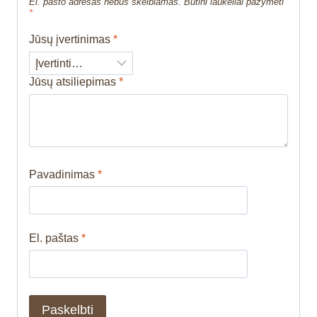
El. pašto adresas nebus skelbiamas.
Būtini laukeliai pažymėti
*
Jūsų įvertinimas
*
Jūsų atsiliepimas
*
Pavadinimas
*
El. paštas
*