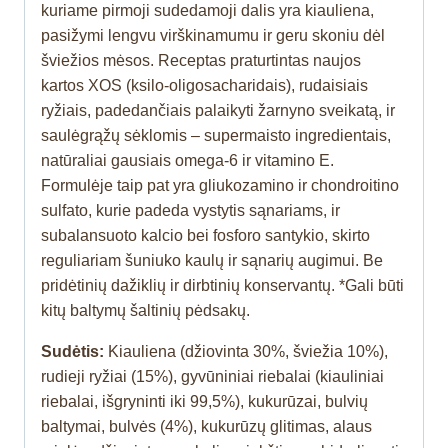
kuriame pirmoji sudedamoji dalis yra kiauliena,
pasižymi lengvu virškinamumu ir geru skoniu dėl
šviežios mėsos. Receptas praturtintas naujos
kartos XOS (ksilo-oligosacharidais), rudaisiais
ryžiais, padedančiais palaikyti žarnyno sveikatą, ir
saulėgrąžų sėklomis – supermaisto ingredientais,
natūraliai gausiais omega-6 ir vitamino E.
Formulėje taip pat yra gliukozamino ir chondroitino
sulfato, kurie padeda vystytis sąnariams, ir
subalansuoto kalcio bei fosforo santykio, skirto
reguliariam šuniuko kaulų ir sąnarių augimui. Be
pridėtinių dažiklių ir dirbtinių konservantų. *Gali būti
kitų baltymų šaltinių pėdsakų.
Sudėtis:
Kiauliena (džiovinta 30%, šviežia 10%),
rudieji ryžiai (15%), gyvūniniai riebalai (kiauliniai
riebalai, išgryninti iki 99,5%), kukurūzai, bulvių
baltymai, bulvės (4%), kukurūzų glitimas, alaus