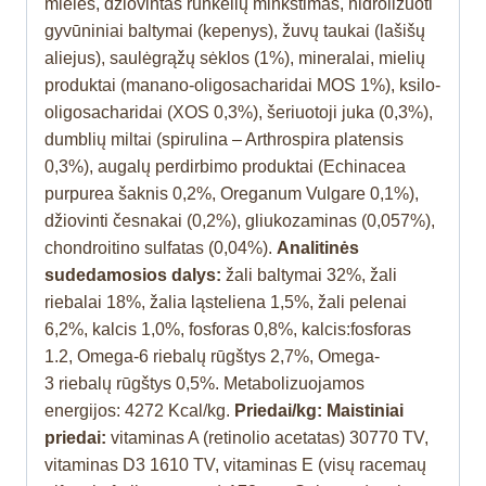
mielės, džiovintas runkelių minkštimas, hidrolizuoti
gyvūniniai baltymai (kepenys), žuvų taukai (lašišų
aliejus), saulėgrąžų sėklos (1%), mineralai, mielių
produktai (manano-oligosacharidai MOS 1%), ksilo-
oligosacharidai (XOS 0,3%), šeriuotoji juka (0,3%),
dumblių miltai (spirulina – Arthrospira platensis
0,3%), augalų perdirbimo produktai (Echinacea
purpurea šaknis 0,2%, Oreganum Vulgare 0,1%),
džiovinti česnakai (0,2%), gliukozaminas (0,057%),
chondroitino sulfatas (0,04%).
Analitinės
sudedamosios dalys:
žali baltymai 32%, žali
riebalai 18%, žalia ląsteliena 1,5%, žali pelenai
6,2%, kalcis 1,0%, fosforas 0,8%, kalcis:fosforas
1.2, Omega-6
riebalų
rūgštys 2,7%, Omega-
3
riebalų
rūgštys 0,5%.
Metabolizuojamos
energijos:
4272 Kcal/kg.
Priedai/kg: Maistiniai
priedai:
vitaminas A (
retinolio acetatas
) 30770 TV,
vitaminas D3 1610 TV, vitaminas E (
visų racemaų