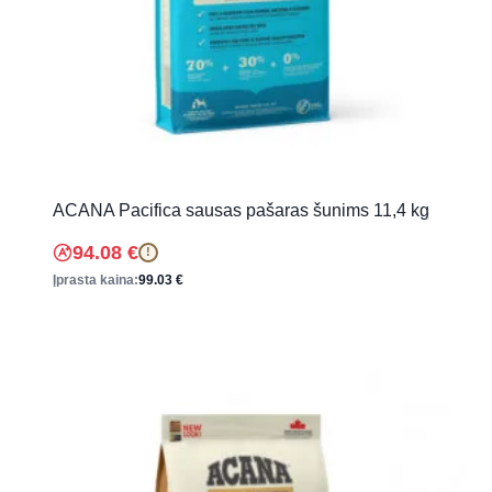
ACANA Pacifica sausas pašaras šunims 11,4 kg
94.08
€
!
Įprasta kaina:
99.03
€