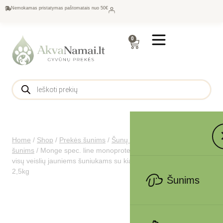
Nemokamas pristatymas paštomatais nuo 50€
0
Home
/
Shop
/
Prekės šunims
/
Šunų maistas
/
Sausas maistas
šunims
/
Monge spec. line monoprotein puppy sausas pašaras
visų veislių jauniems šuniukams su kiauliena, ryžiais ir bulvėmis
2,5kg
Šunims