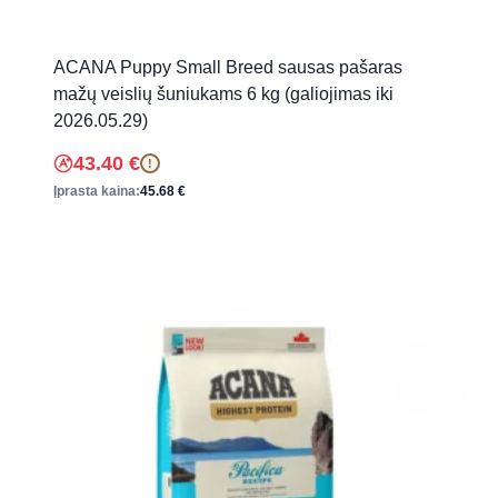
ACANA Puppy Small Breed sausas pašaras
mažų veislių šuniukams 6 kg (galiojimas iki
2026.05.29)
43.40
€
!
Įprasta kaina:
45.68
€