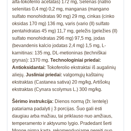
alfa-tokoferilo acetatas
) 172 mg, Selenas (natrio
selenitas 0,4 mg) 0,2 mg, manganas (mangano
sulfato monohidratas 90 mg) 29 mg, cinkas (cinko
oksidas 170 mg) 136 mg, varis (vario (II) sulfato
pentahidratas 45 mg) 11,7 mg, geležis (geležies (II)
sulfato monohidratas 296 mg) 97,5 mg, jodas
(bevandenis kalcio jodatas 2,4 mg) 1,5 mg, L-
karnitinas: 135 mg, DL-metioninas (techniškai
grynas): 1370 mg.
Technologiniai priedai:
Antioksidantai:
Tokoferolio ekstraktai iš augalinių
aliejų.
Jusliniai priedai:
valgomųjų kaštainų
ekstraktas (Castanea sativa) 20 mg/kg, Artišokų
ekstraktas (Cynara scolymus L.) 300 mg/kg.
Šėrimo instrukcija:
Dienos normą (žr. lentelę)
patariama padalyti į 3 porcijas. Šuo gali ėsti
daugiau arba mažiau, tai priklauso nuo amžiaus,
temperamento ir aktyvumo lygio. Pradedant šerti
Monge pirmą kartą, rekomenduojame pereiti nuo