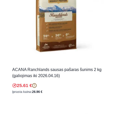
ACANA Ranchlands sausas pašaras šunims 2 kg
(galiojimas iki 2026.04.16)
25.61
€
!
Įprasta kaina:
26.96
€