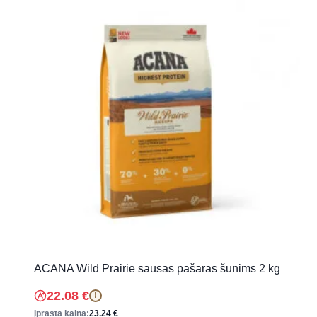
ACANA Wild Prairie sausas pašaras šunims 2 kg
22.08
€
!
Įprasta kaina:
23.24
€