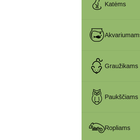
Katėms
Akvariumam
Graužikams
Paukščiams
Ropliams