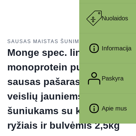
Nuolaidos
SAUSAS MAISTAS ŠUNIMS
Informacija
Monge spec. line
monoprotein puppy
Paskyra
sausas pašaras visų
veislių jauniems
Apie mus
šuniukams su kiauliena,
ryžiais ir bulvėmis 2,5kg