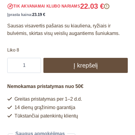
22.03
€
TIK AKVANAMAI KLUBO NARIAMS
!
Įprasta kaina:
23.19
€
Sausas visavertis pašaras su kiauliena, ryžiais ir
bulvėmis, skirtas visų veislių augantiems šuniukams.
Liko 8
Į krepšelį
Nemokamas pristatymas nuo 50€
Greitas pristatymas per 1–2 d.d.
14 dienų grąžinimo garantija
Tūkstančiai patenkintų klientų
Saugus apmokėjimas