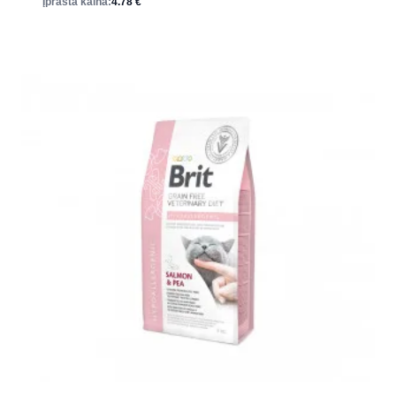
Įprasta kaina:
4.78
€