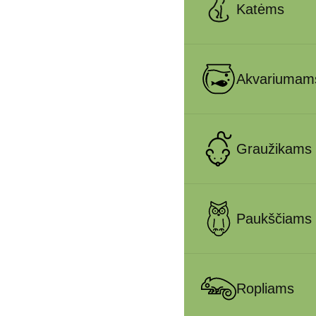
Katėms
Akvariumam
Graužikams
Paukščiams
Ropliams