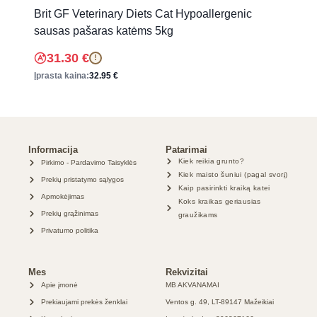
Brit GF Veterinary Diets Cat Hypoallergenic
sausas pašaras katėms 5kg
31.30
€
!
Įprasta kaina:
32.95
€
Informacija
Patarimai
Kiek reikia grunto?
Pirkimo - Pardavimo Taisyklės
Kiek maisto šuniui (pagal svorį)
Prekių pristatymo sąlygos
Kaip pasirinkti kraiką katei
Apmokėjimas
Koks kraikas geriausias
Prekių grąžinimas
graužikams
Privatumo politika
Mes
Rekvizitai
Apie įmonė
MB AKVANAMAI
Prekiaujami prekės ženklai
Ventos g. 49, LT-89147 Mažeikiai