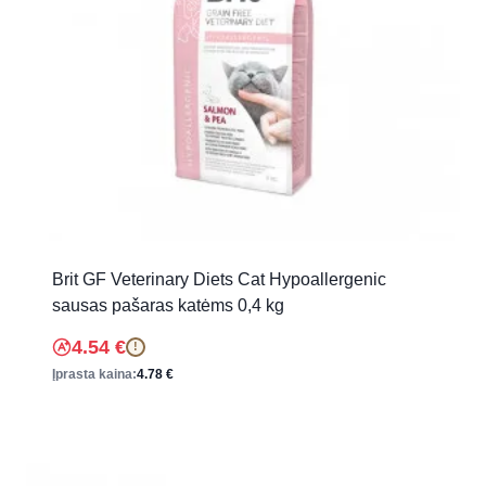
Brit GF Veterinary Diets Cat Hypoallergenic
sausas pašaras katėms 0,4 kg
4.54
€
!
Įprasta kaina:
4.78
€