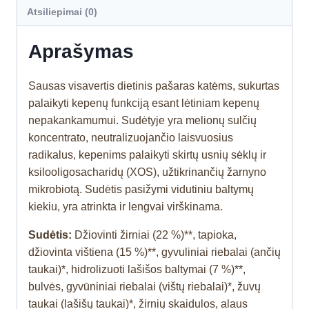
Atsiliepimai (0)
Aprašymas
Sausas visavertis dietinis pašaras katėms, sukurtas
palaikyti kepenų funkciją esant lėtiniam kepenų
nepakankamumui. Sudėtyje yra melionų sulčių
koncentrato, neutralizuojančio laisvuosius
radikalus, kepenims palaikyti skirtų usnių sėklų ir
ksilooligosacharidų (XOS), užtikrinančių žarnyno
mikrobiotą. Sudėtis pasižymi vidutiniu baltymų
kiekiu, yra atrinkta ir lengvai virškinama.
Sudėtis:
Džiovinti žirniai (22 %)**, tapioka,
džiovinta vištiena (15 %)**, gyvuliniai riebalai (ančių
taukai)*, hidrolizuoti lašišos baltymai (7 %)**,
bulvės, gyvūniniai riebalai (vištų riebalai)*, žuvų
taukai (lašišų taukai)*, žirnių skaidulos, alaus