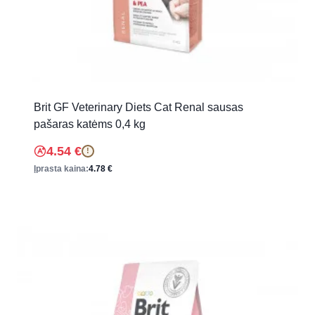
Brit GF Veterinary Diets Cat Renal sausas
pašaras katėms 0,4 kg
4.54
€
!
Įprasta kaina:
4.78
€