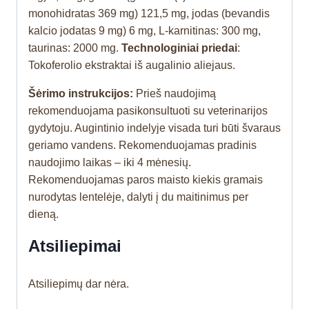
monohidratas 369 mg) 121,5 mg, jodas (bevandis
kalcio jodatas 9 mg) 6 mg, L-karnitinas: 300 mg,
taurinas: 2000 mg.
Technologiniai priedai
:
Tokoferolio ekstraktai iš augalinio aliejaus.
Šėrimo instrukcijos:
Prieš naudojimą
rekomenduojama pasikonsultuoti su veterinarijos
gydytoju. Augintinio indelyje visada turi būti švaraus
geriamo vandens. Rekomenduojamas pradinis
naudojimo laikas – iki 4 mėnesių.
Rekomenduojamas paros maisto kiekis gramais
nurodytas lentelėje, dalyti į du maitinimus per
dieną.
Atsiliepimai
Atsiliepimų dar nėra.