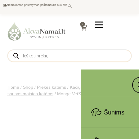
Nemokamas pristatymas paštomatais nuo 50€
0
Home
/
Shop
/
Prekės katėms
/
Kačių maistas
/
Gydomasis
sausas maistas katėms
/
Monge VetSolution Cat Hepatic 400g
Šunims