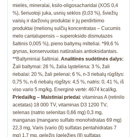
mielės, mineralai, ksilo-oligosacharidai (XOS 0,4
%), šeriuotoji juka, usnių sėklos (0,03 %), šviežių
vaisių ir daržovių produktai ir jų perdirbimo
produktai (melionų sulčių koncentratas – Cucumis
melo cantalupensis – superoksido dismutazės
šaltinis 0,005 %), pieno baltymų milteliai. *99,6 %
grynas, konservuotas natūraliais antioksidantais.
**Baltyminiai šaltiniai.
Analitinės sudėtinės dalys:
Žali baltymai: 26 %, žalia ląsteliena: 3 %, žali
riebalai: 20 %, žali pelenai: 6 %, n-3 riebalų rūgštys:
0,75 %, n-6 riebalų rūgštys: 4,5 %, natris: 0, 41 %, iš
viso vario 5 mg/kg. Energinė vertė: 4674 kcal/kg.
Priedai/kg – Maistiniai priedai
: vitaminas A (retinilo
acetatas) 18 000 TV, vitaminas D3 1200 TV,
selenas (natrio selenitas 0,66 mg) 0,3 mg,
manganas (mangano sulfato monohidratas 69 mg)
22,3 mg, Varis (vario (II) sulfatas pentahidratas 7
mg) 1,7 mg, geležis (geležies (II) sulfatas