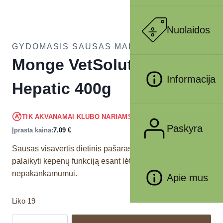
Nuolaidos
GYDOMASIS SAUSAS MAISTAS KATĖMS
Monge VetSolution Cat
Informacija
Hepatic 400g
6.74
€
TIK AKVANAMAI KLUBO NARIAMS
!
Paskyra
Įprasta kaina:
7.09
€
Sausas visavertis dietinis pašaras katėms, skirtas
palaikyti kepenų funkciją esant lėtiniam kepenų
nepakankamumui.
Apie mus
Liko 19