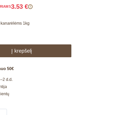
3.53
€
ARIAMS
!
s kanarėlėms 1kg
Į krepšelį
nuo 50€
–2 d.d.
tija
lientų