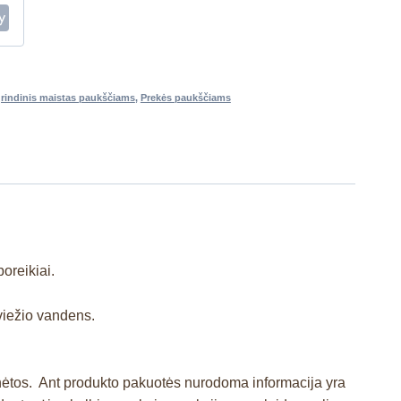
rindinis maistas paukščiams
,
Prekės paukščiams
poreikiai.
šviežio vandens.
inėtos. Ant produkto pakuotės nurodoma informacija yra