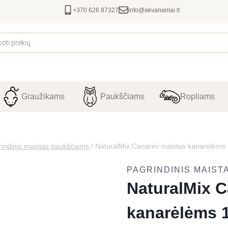
+370 626 87327
info@akvanamai.lt
Graužikams
Paukščiams
Ropliams
indinis maistas paukščiams
/
NaturalMix Canarini maistas kanarėlėms 
PAGRINDINIS MAIST
NaturalMix C
kanarėlėms 