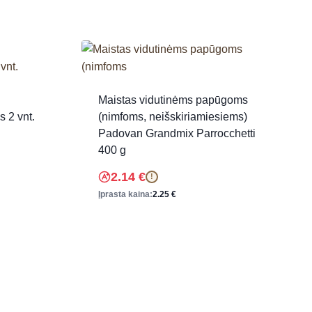
Maistas vidutinėms papūgoms
 2 vnt.
(nimfoms, neišskiriamiesiems)
Padovan Grandmix Parrocchetti
400 g
2.14
€
!
Įprasta kaina:
2.25
€