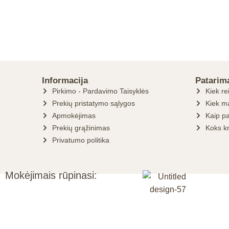
Informacija
Patarim
Pirkimo - Pardavimo Taisyklės
Kiek re
Prekių pristatymo sąlygos
Kiek ma
Apmokėjimas
Kaip pa
Prekių grąžinimas
Koks k
Privatumo politika
Mokėjimais rūpinasi: