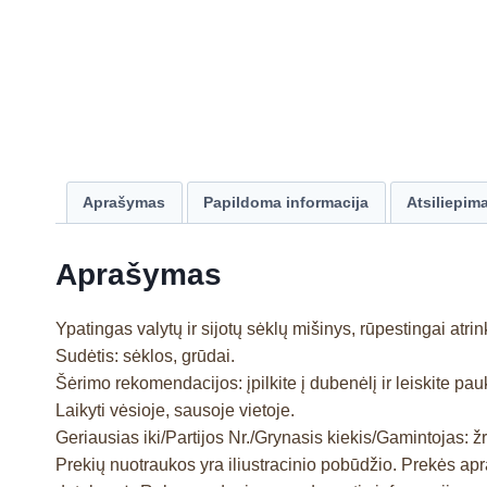
Aprašymas
Papildoma informacija
Atsiliepima
Aprašymas
Ypatingas valytų ir sijotų sėklų mišinys, rūpestingai atrin
Sudėtis: sėklos, grūdai.
Šėrimo rekomendacijos: įpilkite į dubenėlį ir leiskite pau
Laikyti vėsioje, sausoje vietoje.
Geriausias iki/Partijos Nr./Grynasis kiekis/Gamintojas: žr
Prekių nuotraukos yra iliustracinio pobūdžio. Prekės a