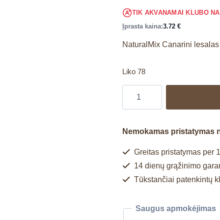
TIK AKVANAMAI KLUBO N
Įprasta kaina:
3.72
€
NaturalMix Canarini lesala
Liko 78
Nemokamas pristatymas 
Greitas pristatymas per 1
14 dienų grąžinimo garan
Tūkstančiai patenkintų k
Saugus apmokėjimas