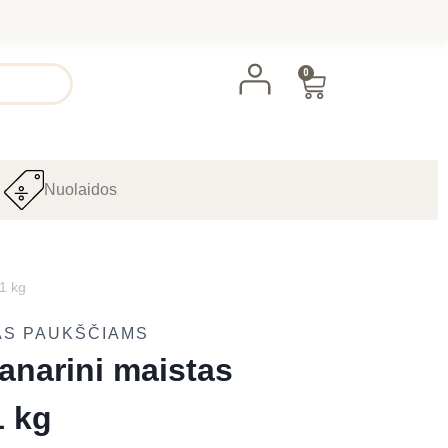
0
Nuolaidos
1 kg
AS PAUKŠČIAMS
anarini maistas
1 kg