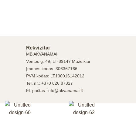
Rekvizitai
MB AKVANAMAI
Ventos g. 49, LT-89147 Mažeikiai
Įmonės kodas: 306367166
PVM kodas: LT100016142012
Tel. nr.: +370 626 87327
El. paštas: info@akvanamai.lt