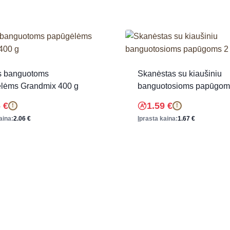
s banguotoms
Skanėstas su kiaušiniu
lėms Grandmix 400 g
banguotosioms papūgoms
6
€
1.59
€
!
!
aina:
2.06
€
Įprasta kaina:
1.67
€