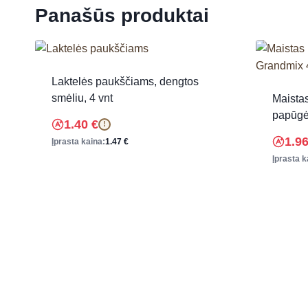
Panašūs produktai
Laktelės paukščiams, dengtos
smėliu, 4 vnt
Maista
papūgė
1.40
€
!
1.9
Įprasta kaina:
1.47
€
Įprasta k