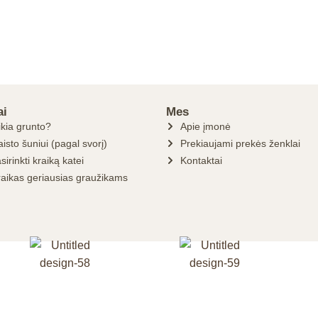
ai
Mes
ikia grunto?
Apie įmonė
isto šuniui (pagal svorį)
Prekiaujami prekės ženklai
sirinkti kraiką katei
Kontaktai
raikas geriausias graužikams