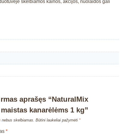
otuvėje skelbiamos kainos, akcijos, nuolaidos gali
irmas aprašęs “NaturalMix
 maistas kanarėlėms 1 kg”
s nebus skelbiamas.
Būtini laukeliai pažymėti
*
mas
*