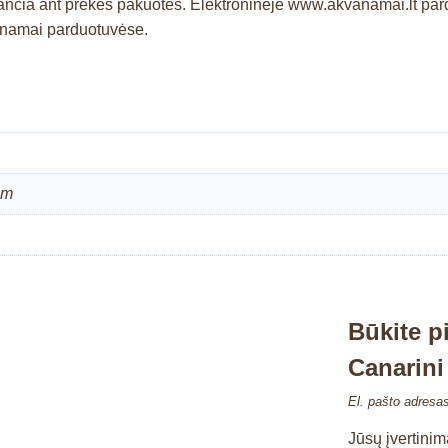
čia ant prekės pakuotės. Elektroninėje www.akvanamai.lt pardu
kvanamai parduotuvėse.
cm
Būkite p
Canarini
El. pašto adresa
Jūsų įvertini