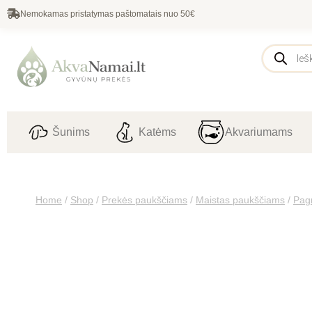
Nemokamas pristatymas paštomatais nuo 50€
Šunims
Katėms
Akvariumams
Home
/
Shop
/
Prekės paukščiams
/
Maistas paukščiams
/
Pagr