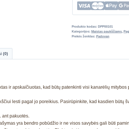
Produkto kodas:
DPP00101
Kategorijos:
Maistas paukščiams
,
Pag
Prekės ženklas:
Padovan
i (0)
ktas ir apskaičiuotas, kad būtų patenkinti visi kanarėlių mitybos 
kščiui lesti pagal jo poreikius. Pasirūpinkite, kad kasdien būtų 
. ant pakuotės.
prašymas yra bendro pobūdžio ir ne visos savybės gali būti pam