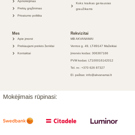
Apmokėjimas
Koks kraikas geriausias
Prekių grąžinimas
graužikams
Privatumo politika
Mes
Rekvizitai
Apie įmonė
MB AKVANAMAI
Prekiaujami prekės ženklai
Ventos g. 49, LT-89147 Mažeikiai
Kontaktai
Įmonės kodas: 306367166
PVM kodas: LT100016142012
Tel. nr.: +370 626 87327
El. paštas: info@akvanamai.lt
Mokėjimais rūpinasi: