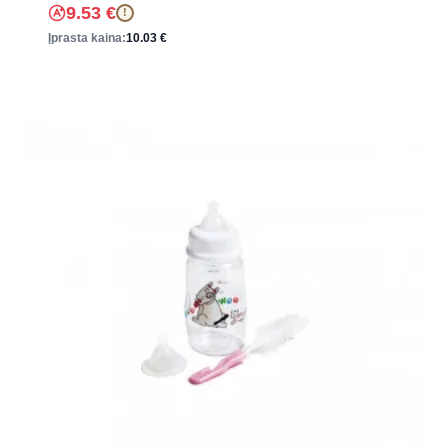
9.53
€
!
Įprasta kaina:
10.03
€