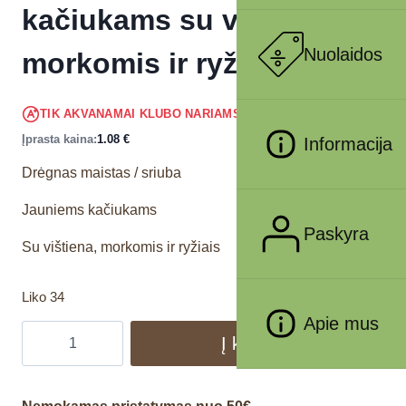
kačiukams su vištiena,
Nuolaidos
morkomis ir ryžiais, 40 g
1.03
€
TIK AKVANAMAI KLUBO NARIAMS
!
Įprasta kaina:
1.08
€
Informacija
Drėgnas maistas / sriuba
Jauniems kačiukams
Paskyra
Su vištiena, morkomis ir ryžiais
Liko 34
Apie mus
Į krepšelį