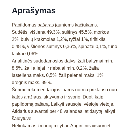
Aprašymas
Papildomas pašaras jauniems kačiukams.
Sudėtis: vištiena 49,3%, sultinys 45,5%, morkos
2%, bulvių krakmolas 1,2%, ryžiai 1%, tirštiklis
0,48%, vištienos sultinys 0,36%, špinatai 0,1%, tuno
taukai 0,06%.
Analitinės sudedamosios dalys: žali baltymai min.
8,5%, žali aliejai ir riebalai min. 0,2%, žalia
ląsteliena maks. 0,5%, žali pelenai maks. 1%,
drėgnis maks. 89%.
Šėrimo rekomendacijos: paros norma priklauso nuo
katės amžiaus, aktyvumo ir svorio. Duoti kaip
papildomą pašarą. Laikyti sausoje, vėsioje vietoje.
Atidarius suvartoti per 48 valandas, atidarytą laikyti
šaldytuve.
Netinkamas žmonių mitybai. Augintinis visuomet