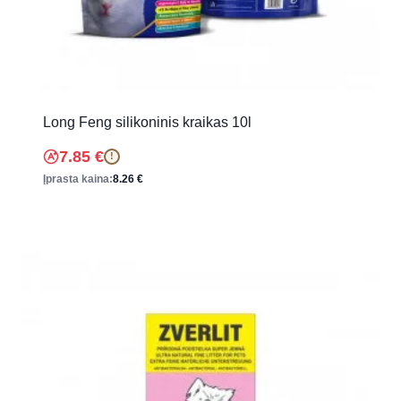
Long Feng silikoninis kraikas 10l
7.85
€
!
Įprasta kaina:
8.26
€