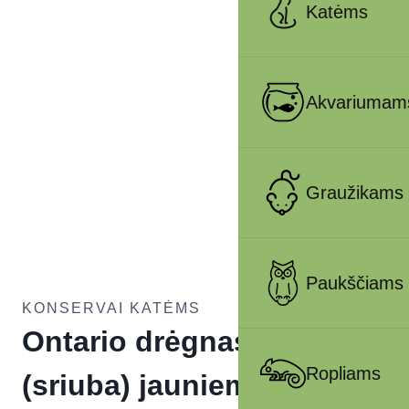
Katėms
Akvariumam
Graužikams
Paukščiams
KONSERVAI KATĖMS
Ontario drėgnas maistas
Ropliams
(sriuba) jauniems