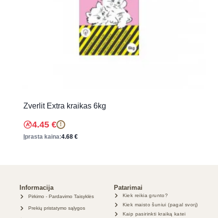
Zverlit Extra kraikas 6kg
4.45
€
!
Įprasta kaina:
4.68
€
Informacija
Patarimai
Kiek reikia grunto?
Pirkimo - Pardavimo Taisyklės
Kiek maisto šuniui (pagal svorį)
Prekių pristatymo sąlygos
Kaip pasirinkti kraiką katei