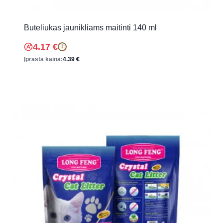
Buteliukas jaunikliams maitinti 140 ml
4.17
€
!
Įprasta kaina:
4.39
€