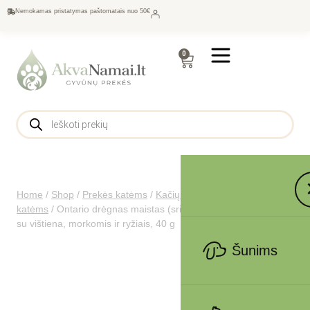
Nemokamas pristatymas paštomatais nuo 50€
0
Home
/
Shop
/
Prekės katėms
/
Kačių maistas
/
Konservai
katėms
/
Ontario drėgnas maistas (sriuba) jauniems kačiukams
su vištiena, morkomis ir ryžiais, 40 g
Šunims