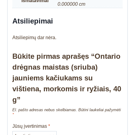
Išmatavimai
0.000000 cm
Atsiliepimai
Atsiliepimų dar nėra.
Būkite pirmas aprašęs “Ontario
drėgnas maistas (sriuba)
jauniems kačiukams su
vištiena, morkomis ir ryžiais, 40
g”
El. pašto adresas nebus skelbiamas.
Būtini laukeliai pažymėti
*
Jūsų įvertinimas
*