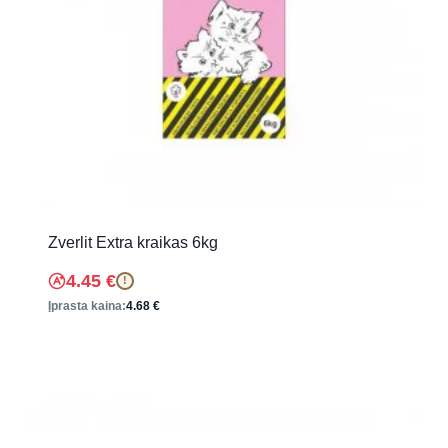
Zverlit Extra kraikas 6kg
4.45
€
!
Įprasta kaina:
4.68
€