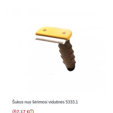
Šukos nuo šėrimosi vidutinės 5333.1
7.17
€
!