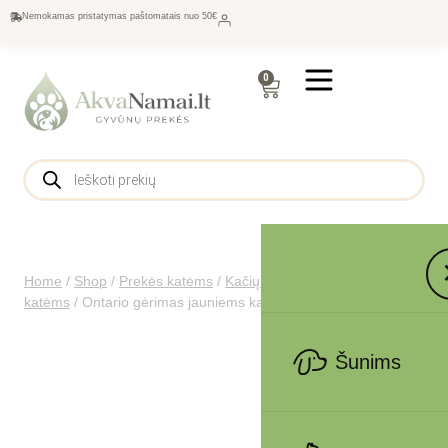
Nemokamas pristatymas paštomatais nuo 50€
0
Home
/
Shop
/
Prekės katėms
/
Kačių maistas
/
Konservai
katėms
/
Ontario gėrimas jauniems kačiukams su tunu, 135 g
Šunims