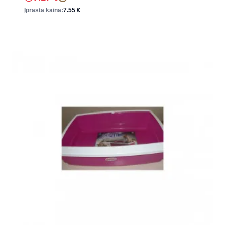
Įprasta kaina:
7.55
€