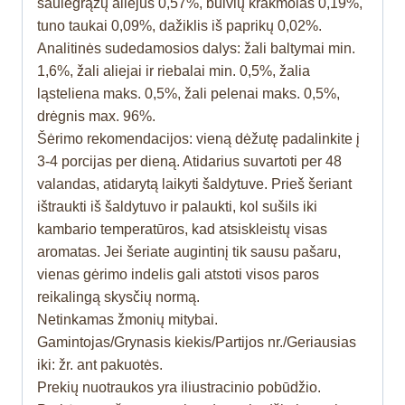
saulėgrąžų aliejus 0,57%, bulvių krakmolas 0,19%,
tuno taukai 0,09%, dažiklis iš paprikų 0,02%.
Analitinės sudedamosios dalys: žali baltymai min.
1,6%, žali aliejai ir riebalai min. 0,5%, žalia
ląsteliena maks. 0,5%, žali pelenai maks. 0,5%,
drėgnis max. 96%.
Šėrimo rekomendacijos: vieną dėžutę padalinkite į
3-4 porcijas per dieną. Atidarius suvartoti per 48
valandas, atidarytą laikyti šaldytuve. Prieš šeriant
ištraukti iš šaldytuvo ir palaukti, kol sušils iki
kambario temperatūros, kad atsiskleistų visas
aromatas. Jei šeriate augintinį tik sausu pašaru,
vienas gėrimo indelis gali atstoti visos paros
reikalingą skysčių normą.
Netinkamas žmonių mitybai.
Gamintojas/Grynasis kiekis/Partijos nr./Geriausias
iki: žr. ant pakuotės.
Prekių nuotraukos yra iliustracinio pobūdžio.