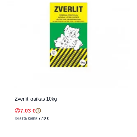
Zverlit kraikas 10kg
7.03
€
!
Įprasta kaina:
7.40
€