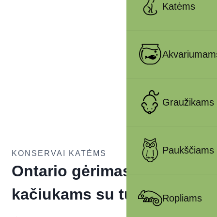
Katėms
Akvariumam
Graužikams
Paukščiams
KONSERVAI KATĖMS
Ontario gėrimas jauniems
kačiukams su tunu, 135 g
Ropliams