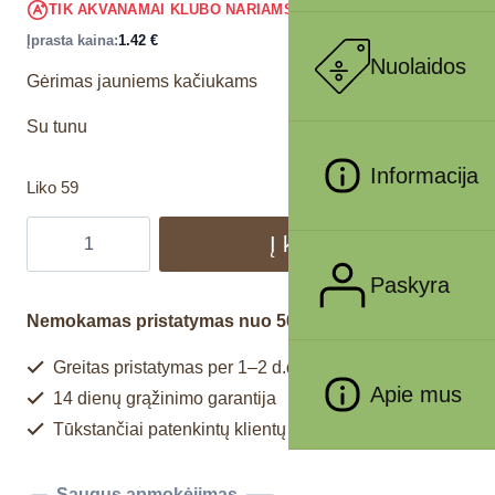
1.35
€
TIK AKVANAMAI KLUBO NARIAMS
!
Įprasta kaina:
1.42
€
Nuolaidos
Gėrimas jauniems kačiukams
Su tunu
Informacija
Liko 59
Į krepšelį
Paskyra
Nemokamas pristatymas nuo 50€
Greitas pristatymas per 1–2 d.d.
Apie mus
14 dienų grąžinimo garantija
Tūkstančiai patenkintų klientų
Saugus apmokėjimas