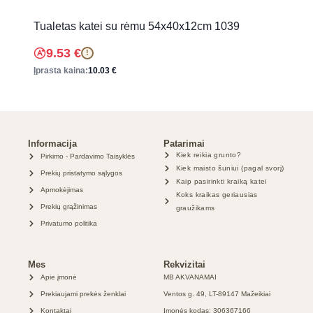
Tualetas katei su rėmu 54x40x12cm 1039
9.53
€
!
Įprasta kaina:
10.03
€
Informacija
Patarimai
Kiek reikia grunto?
Pirkimo - Pardavimo Taisyklės
Kiek maisto šuniui (pagal svorį)
Prekių pristatymo sąlygos
Kaip pasirinkti kraiką katei
Apmokėjimas
Koks kraikas geriausias
Prekių grąžinimas
graužikams
Privatumo politika
Mes
Rekvizitai
Apie įmonė
MB AKVANAMAI
Prekiaujami prekės ženklai
Ventos g. 49, LT-89147 Mažeikiai
Kontaktai
Įmonės kodas: 306367166