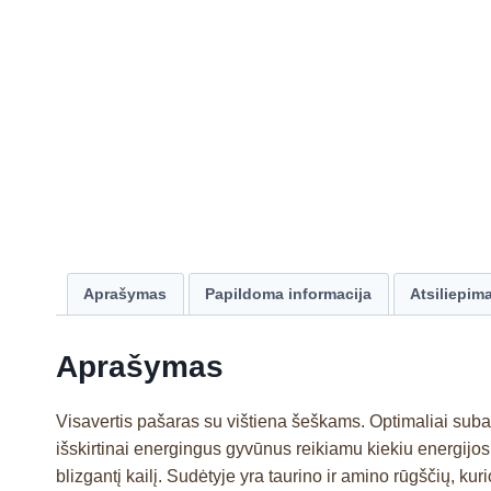
Aprašymas
Papildoma informacija
Atsiliepima
Aprašymas
Visavertis pašaras su vištiena šeškams. Optimaliai subala
išskirtinai energingus gyvūnus reikiamu kiekiu energijos
blizgantį kailį. Sudėtyje yra taurino ir amino rūgščių, ku