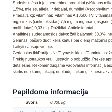
Sudėtis: mėsa ir jos perdirbimo produktai (vištienos milta
1,5%), mielės, aliejai ir riebalai, dumbliai (Ascophyllu
Priedai/1 kg: vitaminai: vitaminas A 13500 TV, vitamina
mg, cinkas (cinko oksidas) 7,5 mg, manganas (msgsno (II) 
molibdatas) 0,03 mg. Dažikliai. Antioksidantai.
Analitinės sudedamosios dalys: žali baltymai: 30,0%, neap
Šėrimas: pašaro duoti kelis kartus per dieną mažomis po
Laikyti sausoje vietoje.
Geriausias iki/Partijos Nr./Grynasis kiekis/Gamintojas: žr
Prekių nuotraukos yra iliustracinio pobūdžio. Prekės a
detalesnė. Rekomenduojame vadovautis informacija esan
skirtis nuo kainų, akcijų, nuolaidų, taikomų fizinėse ak
Papildoma informacija
Svoris
0.800 kg