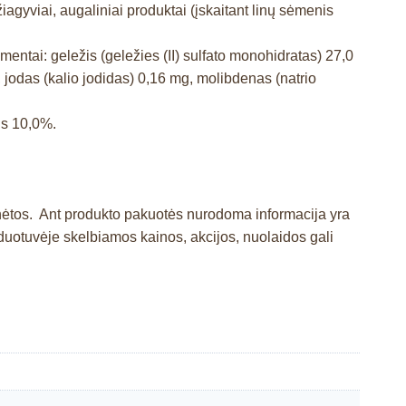
žiagyviai, augaliniai produktai (įskaitant linų sėmenis
ntai: geležis (geležies (II) sulfato monohidratas) 27,0
, jodas (kalio jodidas) 0,16 mg, molibdenas (natrio
is 10,0%.
inėtos. Ant produkto pakuotės nurodoma informacija yra
otuvėje skelbiamos kainos, akcijos, nuolaidos gali