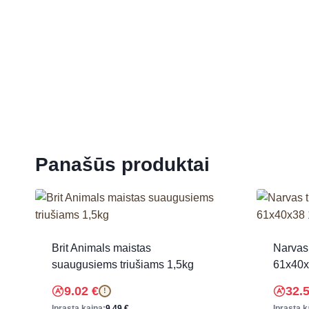
Panašūs produktai
Brit Animals maistas
Narvas 
suaugusiems triušiams 1,5kg
61x40x
9.02
€
32.
!
Įprasta kaina:
9.49
€
Įprasta k