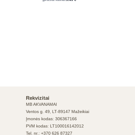
iš 5
Rekvizitai
MB AKVANAMAI
Ventos g. 49, LT-89147 Mažeikiai
Įmonės kodas: 306367166
PVM kodas: LT100016142012
Tel. nr.: +370 626 87327