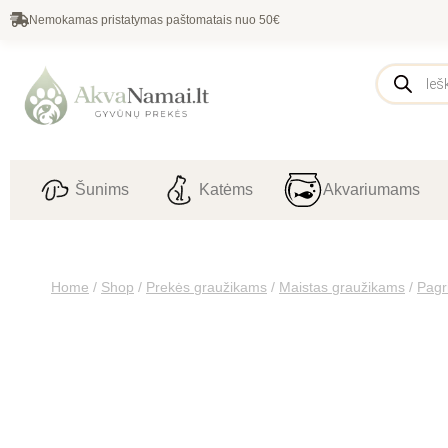
Nemokamas pristatymas paštomatais nuo 50€
Šunims
Katėms
Akvariumams
Home
/
Shop
/
Prekės graužikams
/
Maistas graužikams
/
Pagr