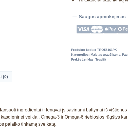
Saugus apmokėjimas
Produkto kodas:
TRO53161PK
Kategorijos:
Maistas graužikams
,
Pag
Prekės ženklas:
Tropifit
i (0)
nsuoti ingredientai ir lengvai įsisavinami baltymai iš vištienos 
 kasdieninei veiklai. Omega-3 ir Omega-6 riebiosios rūgštys kartu
rios palaiko tinkamą sveikatą.