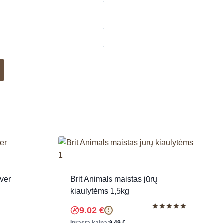
iver
Brit Animals maistas jūrų
kiaulytėms 1,5kg
9.02
€
!
Įvertinimas:
5.00
Įprasta kaina:
9.49
€