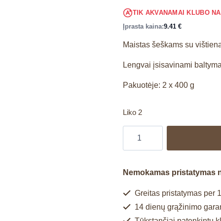
TIK AKVANAMAI KLUBO N
Įprasta kaina:
9.41
€
Maistas šeškams su vištien
Lengvai įsisavinami baltyma
Pakuotėje: 2 x 400 g
Liko 2
Nemokamas pristatymas 
Greitas pristatymas per 1
14 dienų grąžinimo garan
Tūkstančiai patenkintų k