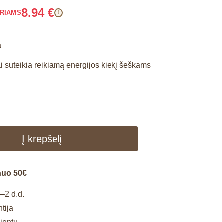
8.94
€
ARIAMS
!
a
i suteikia reikiamą energijos kiekį šeškams
Į krepšelį
nuo 50€
–2 d.d.
tija
lientų