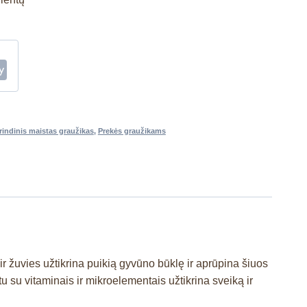
rindinis maistas graužikas
,
Prekės graužikams
ir žuvies užtikrina puikią gyvūno būklę ir aprūpina šiuos
 su vitaminais ir mikroelementais užtikrina sveiką ir