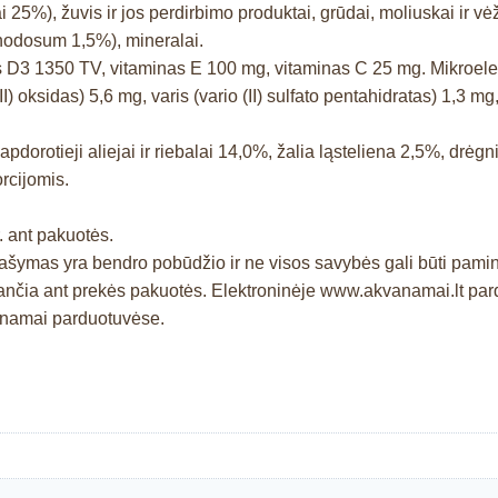
i 25%), žuvis ir jos perdirbimo produktai, grūdai, moliuskai ir vė
m nodosum 1,5%), mineralai.
s D3 1350 TV, vitaminas E 100 mg, vitaminas C 25 mg. Mikroeleme
oksidas) 5,6 mg, varis (vario (II) sulfato pentahidratas) 1,3 mg
dorotieji aliejai ir riebalai 14,0%, žalia ląsteliena 2,5%, drėgn
rcijomis.
. ant pakuotės.
prašymas yra bendro pobūdžio ir ne visos savybės gali būti pam
čia ant prekės pakuotės. Elektroninėje www.akvanamai.lt pardu
vanamai parduotuvėse.