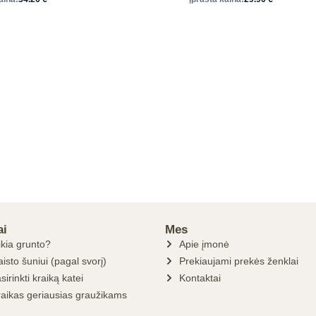
ai
Mes
ikia grunto?
Apie įmonė
isto šuniui (pagal svorį)
Prekiaujami prekės ženklai
sirinkti kraiką katei
Kontaktai
raikas geriausias graužikams