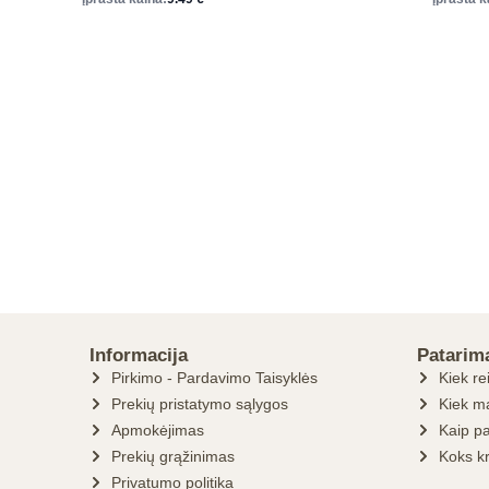
Informacija
Patarim
Pirkimo - Pardavimo Taisyklės
Kiek re
Prekių pristatymo sąlygos
Kiek ma
Apmokėjimas
Kaip pa
Prekių grąžinimas
Koks k
Privatumo politika