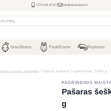
+370 626 87327
info@akvanamai.lt
Graužikams
Paukščiams
Ropliams
indinis maistas graužikas
/
Pašaras šeškams Tropifit Ferret, 2×400 g
PAGRINDINIS MAIST
Pašaras šešk
g