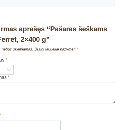
irmas aprašęs “Pašaras šeškams
Ferret, 2×400 g”
s nebus skelbiamas.
Būtini laukeliai pažymėti
*
mas
*
imas
*
*