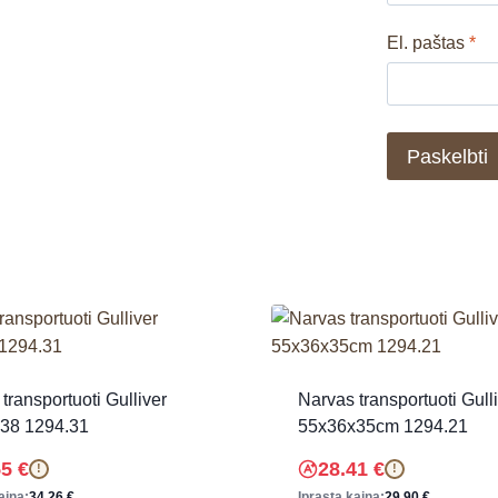
El. paštas
*
transportuoti Gulliver
Narvas transportuoti Gull
38 1294.31
55x36x35cm 1294.21
55
€
28.41
€
!
!
aina:
34.26
€
Įprasta kaina:
29.90
€