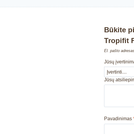
Būkite p
Tropifit 
El. pašto adresa
Jūsų įvertini
Jūsų atsiliep
Pavadinimas