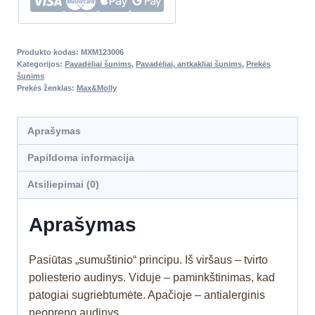
Produkto kodas:
MXM123006
Kategorijos:
Pavadėliai šunims
,
Pavadėliai, antkakliai šunims
,
Prekės
šunims
Prekės ženklas:
Max&Molly
Aprašymas
Papildoma informacija
Atsiliepimai (0)
Aprašymas
Pasiūtas „sumuštinio“ principu. Iš viršaus – tvirto
poliesterio audinys. Viduje – paminkštinimas, kad
patogiai sugriebtumėte. Apačioje – antialerginis
neopreno audinys.