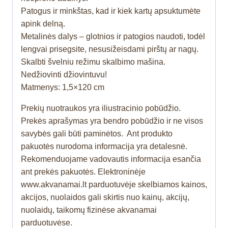
Patogus ir minkštas, kad ir kiek kartų apsuktumėte
apink delną.
Metalinės dalys – glotnios ir patogios naudoti, todėl
lengvai prisegsite, nesusižeisdami pirštų ar nagų.
Skalbti švelniu režimu skalbimo mašina.
Nedžiovinti džiovintuvu!
Matmenys: 1,5×120 cm
Prekių nuotraukos yra iliustracinio pobūdžio.
Prekės aprašymas yra bendro pobūdžio ir ne visos
savybės gali būti paminėtos. Ant produkto
pakuotės nurodoma informacija yra detalesnė.
Rekomenduojame vadovautis informacija esančia
ant prekės pakuotės. Elektroninėje
www.akvanamai.lt parduotuvėje skelbiamos kainos,
akcijos, nuolaidos gali skirtis nuo kainų, akcijų,
nuolaidų, taikomų fizinėse akvanamai
parduotuvėse.