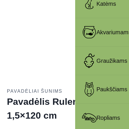
Katėms
Akvariumam
Graužikams
Paukščiams
PAVADĖLIAI ŠUNIMS
Pavadėlis Ruler S,
1,5×120 cm
Ropliams