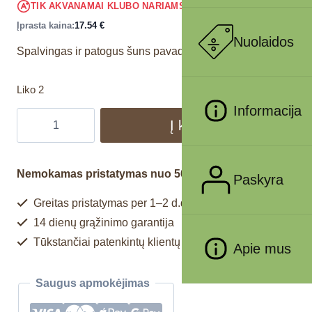
16.66
€
TIK AKVANAMAI KLUBO NARIAMS
!
Įprasta kaina:
17.54
€
Nuolaidos
Spalvingas ir patogus šuns pavadėlis, 120 cm ilgio.
Liko 2
Informacija
Į krepšelį
Nemokamas pristatymas nuo 50€
Paskyra
Greitas pristatymas per 1–2 d.d.
14 dienų grąžinimo garantija
Tūkstančiai patenkintų klientų
Apie mus
Saugus apmokėjimas