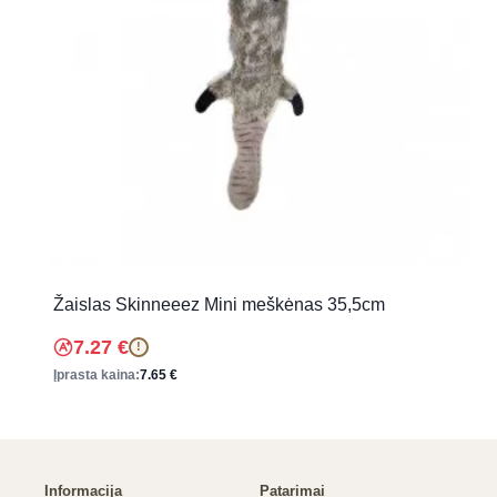
Žaislas Skinneeez Mini meškėnas 35,5cm
7.27
€
!
Įprasta kaina:
7.65
€
Informacija
Patarimai