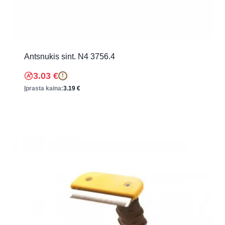
Antsnukis sint. N4 3756.4
3.03
€
!
Įprasta kaina:
3.19
€