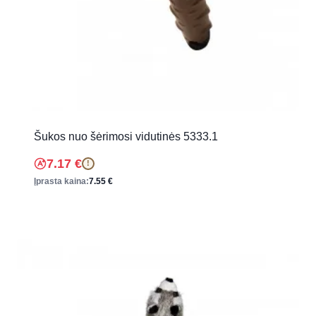
Šukos nuo šėrimosi vidutinės 5333.1
7.17
€
!
Įprasta kaina:
7.55
€