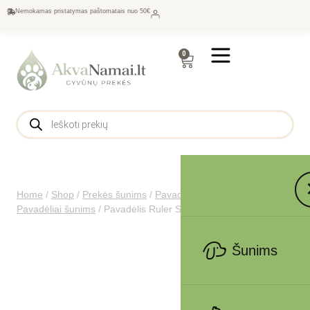
Nemokamas pristatymas paštomatais nuo 50€
0
Home
/
Shop
/
Prekės šunims
/
Pavadėliai, antkakliai šunims
/
Pavadėliai šunims
/
Pavadėlis Ruler S, 1,5×120 cm
Šunims