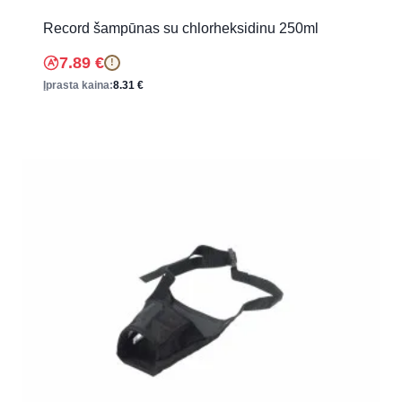
Record šampūnas su chlorheksidinu 250ml
7.89
€
!
Įprasta kaina:
8.31
€