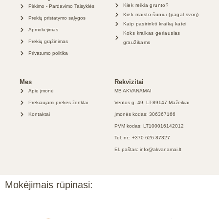
Kiek reikia grunto?
Pirkimo - Pardavimo Taisyklės
Kiek maisto šuniui (pagal svorį)
Prekių pristatymo sąlygos
Kaip pasirinkti kraiką katei
Apmokėjimas
Koks kraikas geriausias
Prekių grąžinimas
graužikams
Privatumo politika
Mes
Rekvizitai
Apie įmonė
MB AKVANAMAI
Prekiaujami prekės ženklai
Ventos g. 49, LT-89147 Mažeikiai
Kontaktai
Įmonės kodas: 306367166
PVM kodas: LT100016142012
Tel. nr.: +370 626 87327
El. paštas: info@akvanamai.lt
Mokėjimais rūpinasi: