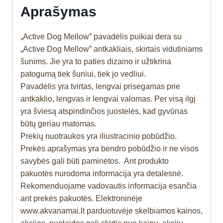
Aprašymas
„Active Dog Mellow” pavadėlis puikiai dera su
„Active Dog Mellow” antkakliais, skirtais vidutiniams
šunims. Jie yra to paties dizaino ir užtikrina
patogumą tiek šuniui, tiek jo vedliui.
Pavadėlis yra tvirtas, lengvai prisegamas prie
antkaklio, lengvas ir lengvai valomas. Per visą ilgį
yra šviesą atspindinčios juostelės, kad gyvūnas
būtų geriau matomas.
Prekių nuotraukos yra iliustracinio pobūdžio.
Prekės aprašymas yra bendro pobūdžio ir ne visos
savybės gali būti paminėtos. Ant produkto
pakuotės nurodoma informacija yra detalesnė.
Rekomenduojame vadovautis informacija esančia
ant prekės pakuotės. Elektroninėje
www.akvanamai.lt parduotuvėje skelbiamos kainos,