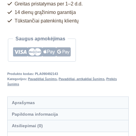
Greitas pristatymas per 1–2 d.d.
14 dienų grąžinimo garantija
Tūkstančiai patenkintų klientų
Saugus apmokėjimas
Produkto kodas:
PLA090492143
Kategorijos:
Pavadėliai šunims
,
Pavadėliai, antkakliai šunims
,
Prekės
šunims
Aprašymas
Papildoma informacija
Atsiliepimai (0)