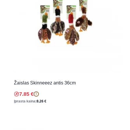
Žaislas Skinneeez antis 36cm
7.85
€
!
Įprasta kaina:
8.26
€