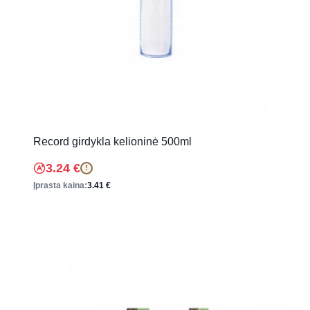
Record girdykla kelioninė 500ml
3.24
€
!
Įprasta kaina:
3.41
€