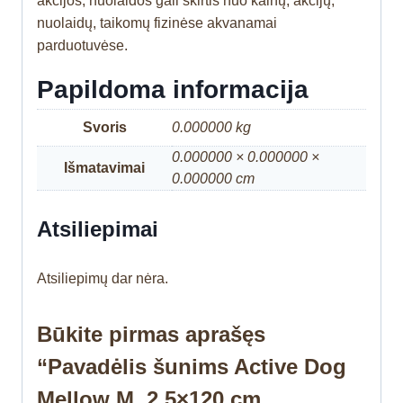
akcijos, nuolaidos gali skirtis nuo kainų, akcijų,
nuolaidų, taikomų fizinėse akvanamai
parduotuvėse.
Papildoma informacija
Svoris
0.000000 kg
0.000000 × 0.000000 ×
Išmatavimai
0.000000 cm
Atsiliepimai
Atsiliepimų dar nėra.
Būkite pirmas aprašęs
“Pavadėlis šunims Active Dog
Mellow M, 2,5×120 cm,