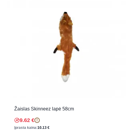
Žaislas Skinneez lapė 58cm
9.62
€
!
Įprasta kaina:
10.13
€