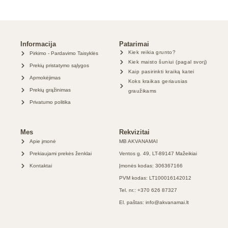
Informacija
Patarimai
Kiek reikia grunto?
Pirkimo - Pardavimo Taisyklės
Kiek maisto šuniui (pagal svorį)
Prekių pristatymo sąlygos
Kaip pasirinkti kraiką katei
Apmokėjimas
Koks kraikas geriausias
Prekių grąžinimas
graužikams
Privatumo politika
Mes
Rekvizitai
Apie įmonė
MB AKVANAMAI
Prekiaujami prekės ženklai
Ventos g. 49, LT-89147 Mažeikiai
Kontaktai
Įmonės kodas: 306367166
PVM kodas: LT100016142012
Tel. nr.: +370 626 87327
El. paštas: info@akvanamai.lt