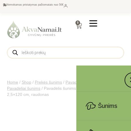
Nemokamas pristatymas paštomatais nuo 50€
0
Home
/
Shop
/
Prekės šunims
/
Pavadėliai, antkakliai šunims
/
Pavadėliai šunims
/
Pavadėlis šunims Active Dog Mellow M,
2,5×120 cm, raudonas
Šunims