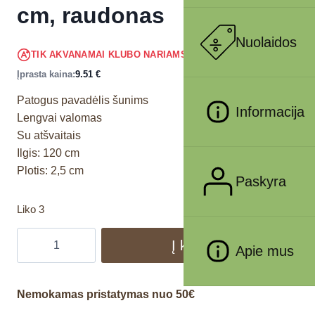
cm, raudonas
Nuolaidos
9.03
€
TIK AKVANAMAI KLUBO NARIAMS
!
Įprasta kaina:
9.51
€
Patogus pavadėlis šunims
Informacija
Lengvai valomas
Su atšvaitais
Ilgis: 120 cm
Plotis: 2,5 cm
Paskyra
Liko 3
Į krepšelį
Apie mus
Nemokamas pristatymas nuo 50€