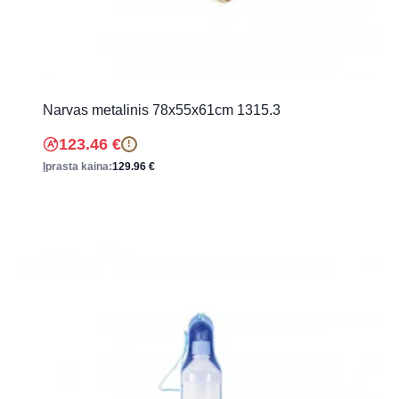
Narvas metalinis 78x55x61cm 1315.3
123.46
€
!
Įprasta kaina:
129.96
€