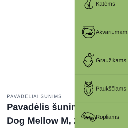
Katėms
Akvariumam
Graužikams
Paukščiams
PAVADĖLIAI ŠUNIMS
Pavadėlis šunims Active
Ropliams
Dog Mellow M, 2,5×120