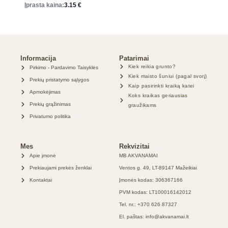
Įprasta kaina:
3.15
€
Informacija
Patarimai
Kiek reikia grunto?
Pirkimo - Pardavimo Taisyklės
Kiek maisto šuniui (pagal svorį)
Prekių pristatymo sąlygos
Kaip pasirinkti kraiką katei
Apmokėjimas
Koks kraikas geriausias
Prekių grąžinimas
graužikams
Privatumo politika
Mes
Rekvizitai
Apie įmonė
MB AKVANAMAI
Prekiaujami prekės ženklai
Ventos g. 49, LT-89147 Mažeikiai
Kontaktai
Įmonės kodas: 306367166
PVM kodas: LT100016142012
Tel. nr.: +370 626 87327
El. paštas: info@akvanamai.lt