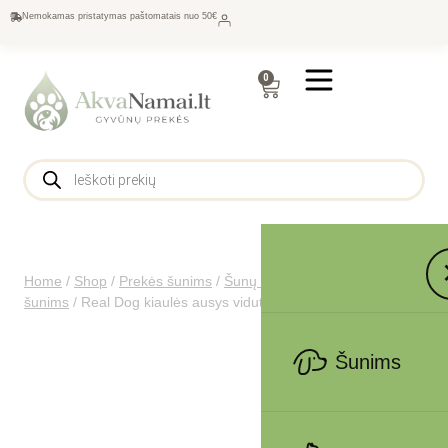
Nemokamas pristatymas paštomatais nuo 50€
0
Home
/
Shop
/
Prekės šunims
/
Šunų maistas
/
Skanėstai
šunims
/
Real Dog kiaulės ausys vidutinės 100vnt.
Šunims