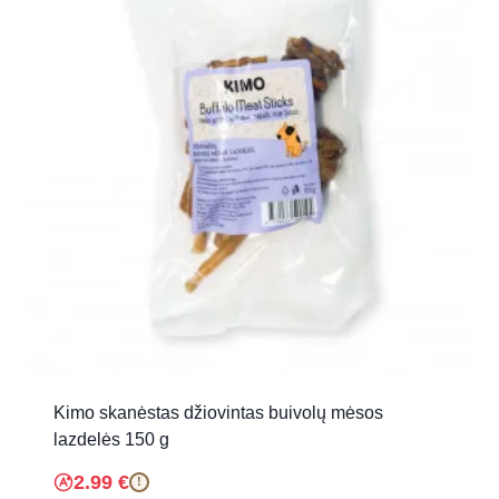
Kimo skanėstas džiovintas buivolų mėsos
lazdelės 150 g
2.99
€
!