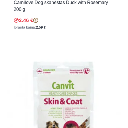
Carnilove Dog skanėstas Duck with Rosemary
200 g
2.46
€
!
Įprasta kaina:
2.59
€