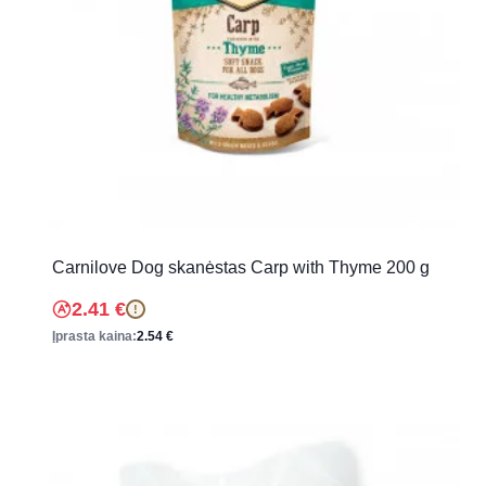
Carnilove Dog skanėstas Carp with Thyme 200 g
2.41
€
!
Įprasta kaina:
2.54
€