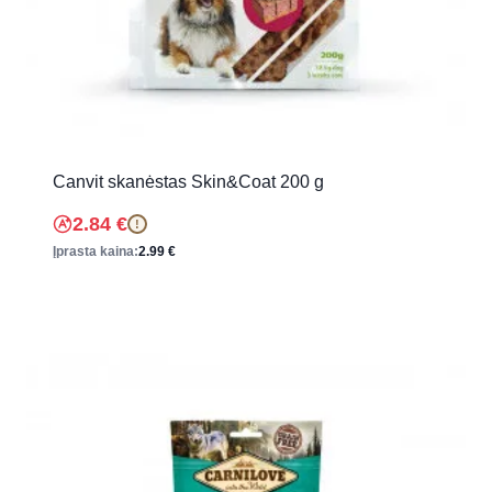
Canvit skanėstas Skin&Coat 200 g
2.84
€
!
Įprasta kaina:
2.99
€