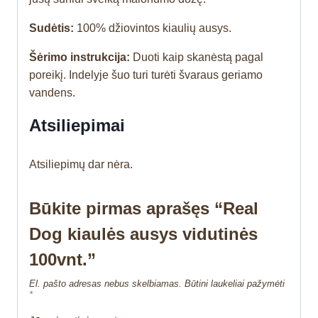
Sudėtis:
100% džiovintos kiaulių ausys.
Šėrimo instrukcija:
Duoti kaip skanėstą pagal
poreikį. Indelyje šuo turi turėti švaraus geriamo
vandens.
Atsiliepimai
Atsiliepimų dar nėra.
Būkite pirmas aprašęs “Real
Dog kiaulės ausys vidutinės
100vnt.”
El. pašto adresas nebus skelbiamas.
Būtini laukeliai pažymėti
*