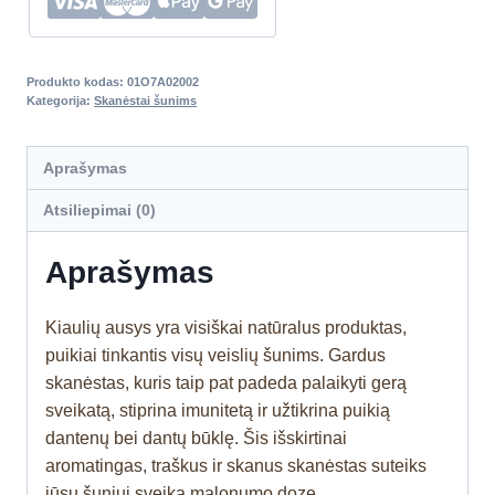
Produkto kodas:
01O7A02002
Kategorija:
Skanėstai šunims
Aprašymas
Atsiliepimai (0)
Aprašymas
Kiaulių ausys yra visiškai natūralus produktas,
puikiai tinkantis visų veislių šunims. Gardus
skanėstas, kuris taip pat padeda palaikyti gerą
sveikatą, stiprina imunitetą ir užtikrina puikią
dantenų bei dantų būklę. Šis išskirtinai
aromatingas, traškus ir skanus skanėstas suteiks
jūsų šuniui sveiką malonumo dozę.