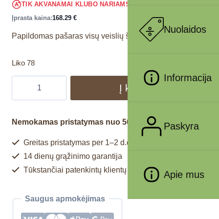
159.88
€
TIK AKVANAMAI KLUBO NARIAMS
!
Įprasta kaina:
168.29
€
Nuolaidos
Papildomas pašaras visų veislių šunims.
Liko 78
Informacija
Į krepšelį
Nemokamas pristatymas nuo 50€
Paskyra
Greitas pristatymas per 1–2 d.d.
14 dienų grąžinimo garantija
Tūkstančiai patenkintų klientų
Apie mus
Saugus apmokėjimas