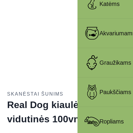
Katėms
Akvariumam
Graužikams
Paukščiams
SKANĖSTAI ŠUNIMS
Real Dog kiaulės ausys
vidutinės 100vnt.
Ropliams