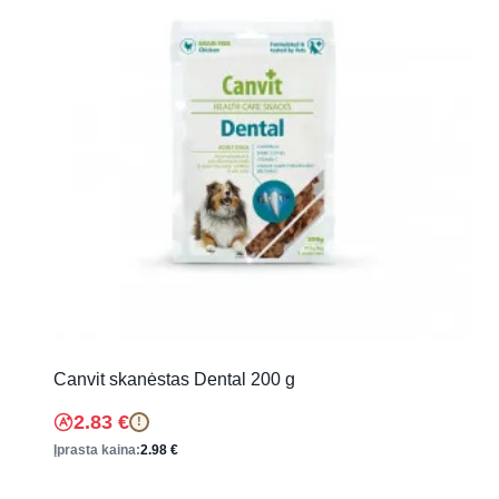
Canvit skanėstas Dental 200 g
2.83
€
!
Įprasta kaina:
2.98
€