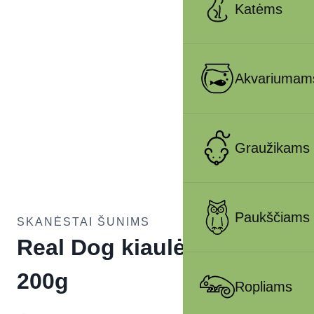
Katėms
Akvariumam
Graužikams
Paukščiams
SKANĖSTAI ŠUNIMS
Real Dog kiaulės žarnos
200g
Ropliams