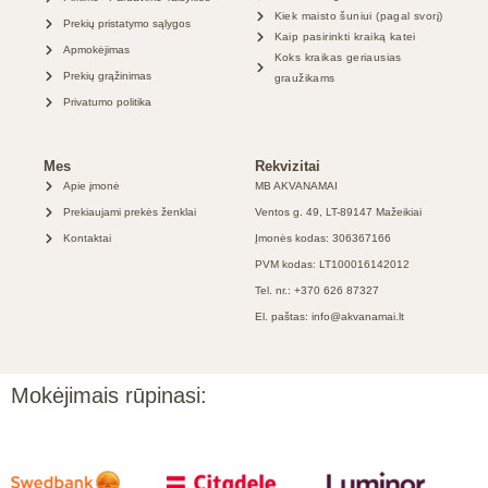
Kiek maisto šuniui (pagal svorį)
Prekių pristatymo sąlygos
Kaip pasirinkti kraiką katei
Apmokėjimas
Koks kraikas geriausias
Prekių grąžinimas
graužikams
Privatumo politika
Mes
Rekvizitai
Apie įmonė
MB AKVANAMAI
Prekiaujami prekės ženklai
Ventos g. 49, LT-89147 Mažeikiai
Kontaktai
Įmonės kodas: 306367166
PVM kodas: LT100016142012
Tel. nr.: +370 626 87327
El. paštas: info@akvanamai.lt
Mokėjimais rūpinasi: