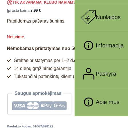
7.59
€
TIK AKVANAMAI KLUBO NARIAMS
!
Įprasta kaina:
7.99
€
Nuolaidos
Papildomas pašaras šunims.
Neturime
Informacija
Nemokamas pristatymas nuo 50€
Greitas pristatymas per 1–2 d.d.
14 dienų grąžinimo garantija
Paskyra
Tūkstančiai patenkintų klientų
Saugus apmokėjimas
Apie mus
Produkto kodas:
01O7A020122