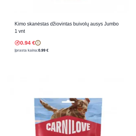
Kimo skanėstas džiovintas buivolų ausys Jumbo
1 vnt
0.94
€
!
Įprasta kaina:
0.99
€