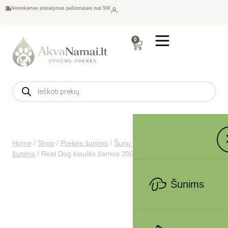
Nemokamas pristatymas paštomatais nuo 50€
0
Home
/
Shop
/
Prekės šunims
/
Šunų maistas
/
Skanėstai
šunims
/
Real Dog kiaulės žarnos 200g
Šunims