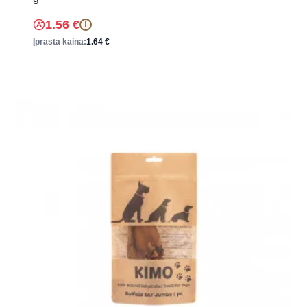
1.56
€
!
Įprasta kaina:
1.64
€