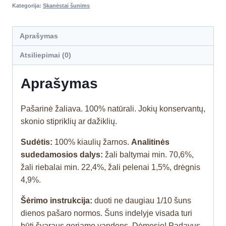
Kategorija:
Skanėstai šunims
Aprašymas
Atsiliepimai (0)
Aprašymas
Pašarinė žaliava. 100% natūrali. Jokių konservantų,
skonio stipriklių ar dažiklių.
Sudėtis:
100% kiaulių žarnos.
Analitinės
sudedamosios dalys:
žali baltymai min. 70,6%,
žali riebalai min. 22,4%, žali pelenai 1,5%, drėgnis
4,9%.
Šėrimo instrukcija:
duoti ne daugiau 1/10 šuns
dienos pašaro normos. Šuns indelyje visada turi
būti švaraus geriamo vandens. Dėmesio! Padavus