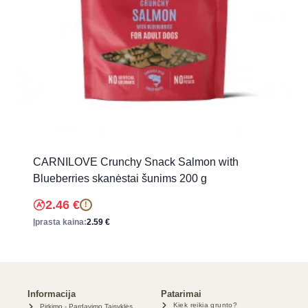
CARNILOVE Crunchy Snack Salmon with
Blueberries skanėstai šunims 200 g
2.46
€
!
Įprasta kaina:
2.59
€
Informacija
Patarimai
Kiek reikia grunto?
Pirkimo - Pardavimo Taisyklės