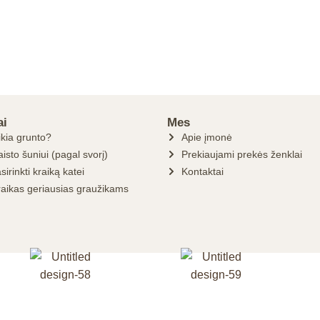
ai
Mes
ikia grunto?
Apie įmonė
isto šuniui (pagal svorį)
Prekiaujami prekės ženklai
sirinkti kraiką katei
Kontaktai
raikas geriausias graužikams