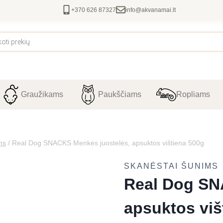
+370 626 87327
info@akvanamai.lt
Graužikams
Paukščiams
Ropliams
ms
/
Real Dog SNACKS Menkės juostelės, apsuktos vištiena 500g
SKANĖSTAI ŠUNIMS
Real Dog SN
apsuktos viš