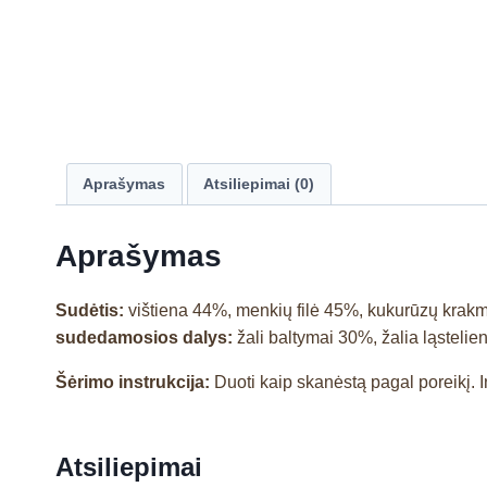
Aprašymas
Atsiliepimai (0)
Aprašymas
Sudėtis:
vištiena 44%, menkių filė 45%, kukurūzų krakmo
sudedamosios dalys:
žali baltymai 30%, žalia ląstelie
Šėrimo instrukcija:
Duoti kaip skanėstą pagal poreikį. I
Atsiliepimai