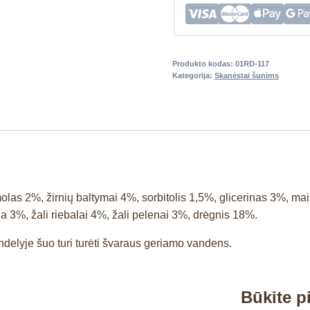
Produkto kodas:
01RD-117
Kategorija:
Skanėstai šunims
las 2%, žirnių baltymai 4%, sorbitolis 1,5%, glicerinas 3%, ma
na 3%, žali riebalai 4%, žali pelenai 3%, drėgnis 18%.
ndelyje šuo turi turėti švaraus geriamo vandens.
Būkite 