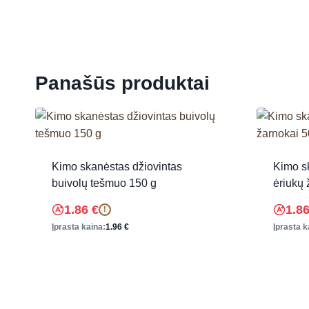
Panašūs produktai
Kimo skanėstas džiovintas
Kimo s
buivolų tešmuo 150 g
ėriukų 
1.86
€
1.8
!
Įprasta kaina:
1.96
€
Įprasta k