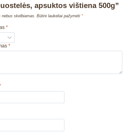
uostelės, apsuktos vištiena 500g”
s nebus skelbiamas.
Būtini laukeliai pažymėti
*
mas
*
imas
*
*