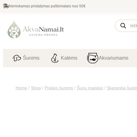
Nemokamas pristatymas paštomatais nuo 50€
Šunims
Katėms
Akvariumams
Home
/
Shop
/
Prekės šunims
/
Šunų maistas
/
Skanėstai šuni