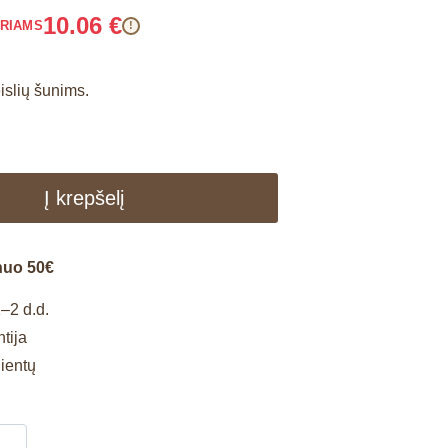
10.06
€
ARIAMS
!
islių šunims.
Į krepšelį
nuo 50€
–2 d.d.
tija
lientų