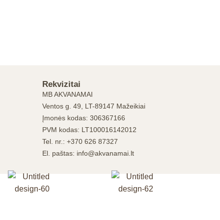
Rekvizitai
MB AKVANAMAI
Ventos g. 49, LT-89147 Mažeikiai
Įmonės kodas: 306367166
PVM kodas: LT100016142012
Tel. nr.: +370 626 87327
El. paštas: info@akvanamai.lt