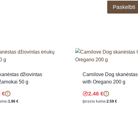
kanėstas džiovintas
Carnilove Dog skanėstas
žarnokai 50 g
with Oregano 200 g
6
€
2.46
€
!
!
aina:
1.96
€
Įprasta kaina:
2.59
€