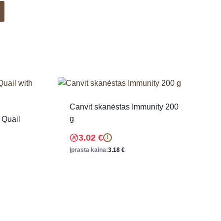
Canvit skanėstas Immunity 200
g
 Quail
3.02
€
!
Įprasta kaina:
3.18
€