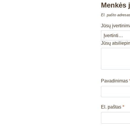
Menkės j
El. pašto adresa
Jūsų įvertini
Jūsų atsiliep
Pavadinimas
El. paštas
*