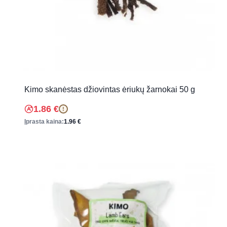
Kimo skanėstas džiovintas ėriukų žarnokai 50 g
1.86
€
!
Įprasta kaina:
1.96
€