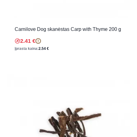
Carnilove Dog skanėstas Carp with Thyme 200 g
2.41
€
!
Įprasta kaina:
2.54
€