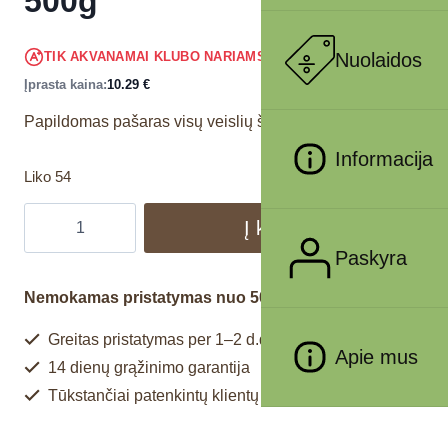
500g
9.78
€
Nuolaidos
TIK AKVANAMAI KLUBO NARIAMS
!
Įprasta kaina:
10.29
€
Papildomas pašaras visų veislių šunims.
Informacija
Liko 54
Į krepšelį
Paskyra
Nemokamas pristatymas nuo 50€
Greitas pristatymas per 1–2 d.d.
Apie mus
14 dienų grąžinimo garantija
Tūkstančiai patenkintų klientų