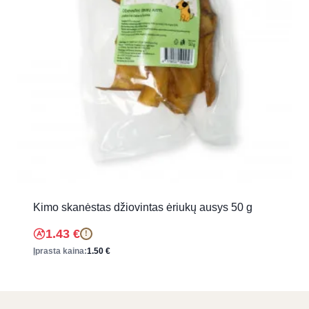
Kimo skanėstas džiovintas ėriukų ausys 50 g
1.43
€
!
Įprasta kaina:
1.50
€