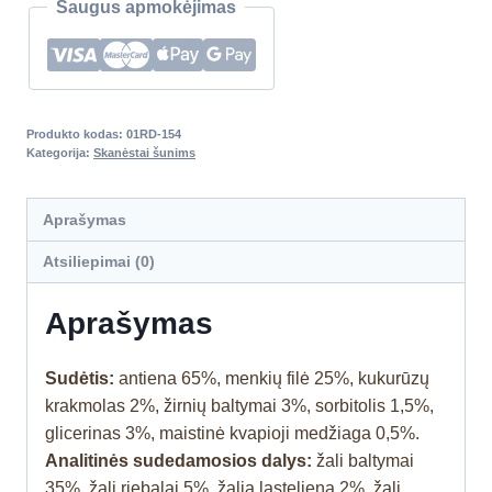
Saugus apmokėjimas
Produkto kodas:
01RD-154
Kategorija:
Skanėstai šunims
Aprašymas
Atsiliepimai (0)
Aprašymas
Sudėtis:
antiena 65%, menkių filė 25%, kukurūzų
krakmolas 2%, žirnių baltymai 3%, sorbitolis 1,5%,
glicerinas 3%, maistinė kvapioji medžiaga 0,5%.
Analitinės sudedamosios dalys:
žali baltymai
35%, žali riebalai 5%, žalia ląsteliena 2%, žali