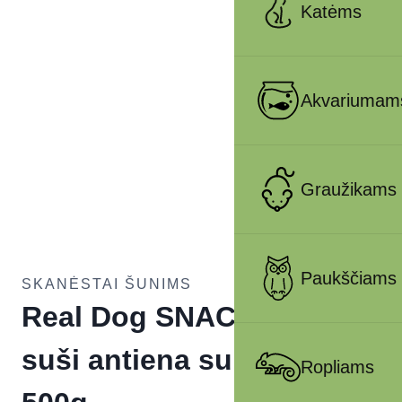
Katėms
Akvariumam
Graužikams
Paukščiams
SKANĖSTAI ŠUNIMS
Real Dog SNACKS Mini
suši antiena su menke
Ropliams