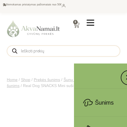
Nemokamas pristatymas paštomatais nuo 50€
0
Home
/
Shop
/
Prekės šunims
/
Šunų maistas
/
Skanėstai
šunims
/
Real Dog SNACKS Mini suši antiena su menke 500g
Šunims