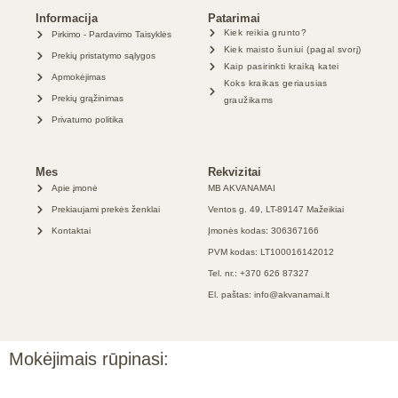
Informacija
Patarimai
Kiek reikia grunto?
Pirkimo - Pardavimo Taisyklės
Kiek maisto šuniui (pagal svorį)
Prekių pristatymo sąlygos
Kaip pasirinkti kraiką katei
Apmokėjimas
Koks kraikas geriausias
Prekių grąžinimas
graužikams
Privatumo politika
Mes
Rekvizitai
Apie įmonė
MB AKVANAMAI
Prekiaujami prekės ženklai
Ventos g. 49, LT-89147 Mažeikiai
Kontaktai
Įmonės kodas: 306367166
PVM kodas: LT100016142012
Tel. nr.: +370 626 87327
El. paštas: info@akvanamai.lt
Mokėjimais rūpinasi: