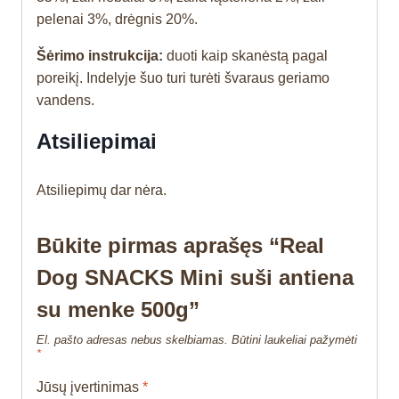
pelenai 3%, drėgnis 20%.
Šėrimo instrukcija:
duoti kaip skanėstą pagal
poreikį. Indelyje šuo turi turėti švaraus geriamo
vandens.
Atsiliepimai
Atsiliepimų dar nėra.
Būkite pirmas aprašęs “Real
Dog SNACKS Mini suši antiena
su menke 500g”
El. pašto adresas nebus skelbiamas.
Būtini laukeliai pažymėti
*
Jūsų įvertinimas
*