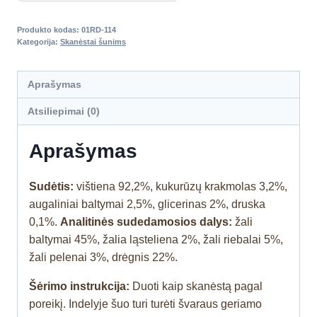
Produkto kodas:
01RD-114
Kategorija:
Skanėstai šunims
Aprašymas
Atsiliepimai (0)
Aprašymas
Sudėtis:
vištiena 92,2%, kukurūzų krakmolas 3,2%,
augaliniai baltymai 2,5%, glicerinas 2%, druska
0,1%.
Analitinės sudedamosios dalys:
žali
baltymai 45%, žalia ląsteliena 2%, žali riebalai 5%,
žali pelenai 3%, drėgnis 22%.
Šėrimo instrukcija:
Duoti kaip skanėstą pagal
poreikį. Indelyje šuo turi turėti švaraus geriamo