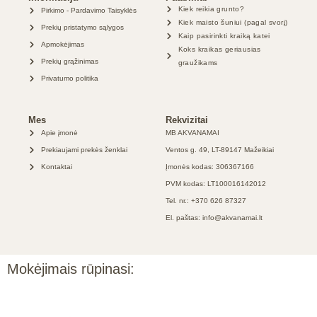
Kiek reikia grunto?
Pirkimo - Pardavimo Taisyklės
Kiek maisto šuniui (pagal svorį)
Prekių pristatymo sąlygos
Kaip pasirinkti kraiką katei
Apmokėjimas
Koks kraikas geriausias
Prekių grąžinimas
graužikams
Privatumo politika
Mes
Rekvizitai
Apie įmonė
MB AKVANAMAI
Prekiaujami prekės ženklai
Ventos g. 49, LT-89147 Mažeikiai
Kontaktai
Įmonės kodas: 306367166
PVM kodas: LT100016142012
Tel. nr.: +370 626 87327
El. paštas: info@akvanamai.lt
Mokėjimais rūpinasi: