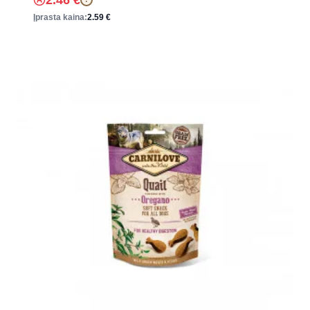
Įprasta kaina:
2.59
€