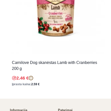
Carnilove Dog skanėstas Lamb with Cranberries
200 g
2.46
€
!
Įprasta kaina:
2.59
€
Informacija
Patarimai