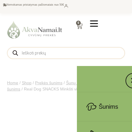
Nemokamas pristatymas paštomatais nuo 50€
0
Home
/
Shop
/
Prekės šunims
/
Šunų maistas
/
Skanėstai
šunims
/
Real Dog SNACKS Minkšti vištienos file žiedai 500g
Šunims