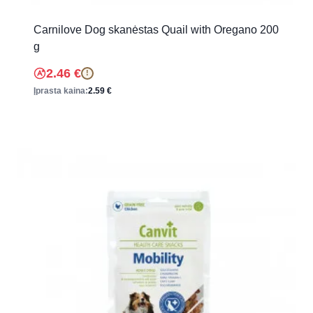
Carnilove Dog skanėstas Quail with Oregano 200
g
2.46
€
!
Įprasta kaina:
2.59
€