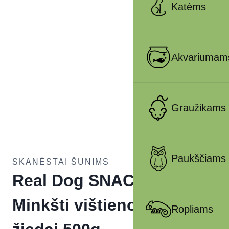
Katėms
Akvariumam
Graužikams
Paukščiams
SKANĖSTAI ŠUNIMS
Real Dog SNACKS
Minkšti vištienos file
Ropliams